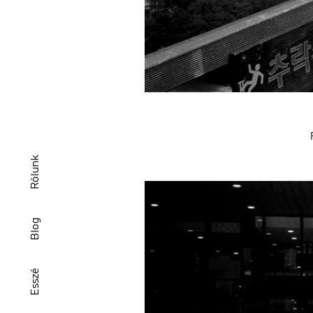
Rólunk
Blog
Esszé