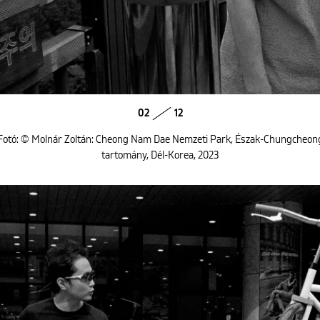
02
12
Fotó: © Molnár Zoltán: Cheong Nam Dae Nemzeti Park, Észak-Chungcheon
tartomány, Dél-Korea, 2023