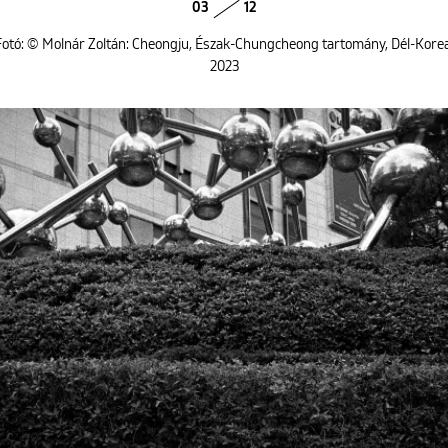
03
12
Fotó: © Molnár Zoltán: Cheongju, Észak-Chungcheong tartomány, Dél-Korea
2023