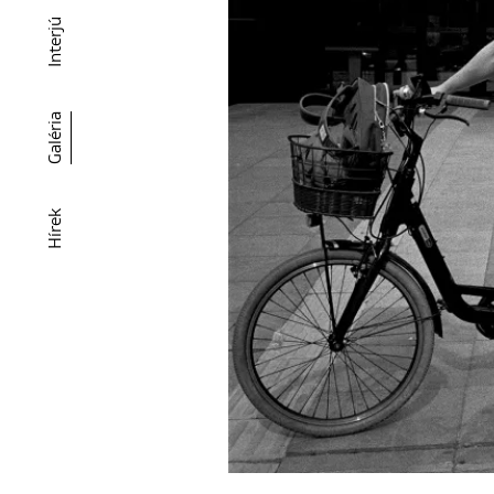
Interjú
Galéria
Hírek