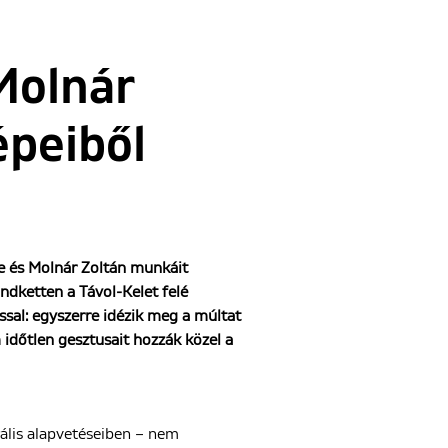
Molnár
épeiből
e és Molnár Zoltán munkáit
ndketten a Távol-Kelet felé
ssal: egyszerre idézik meg a múltat
m időtlen gesztusait hozzák közel a
rális alapvetéseiben – nem