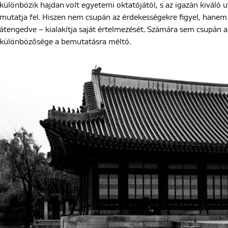
különbözik hajdan volt egyetemi oktatójától, s az igazán kiváló
mutatja fel. Hiszen nem csupán az érdekességekre figyel, hanem
átengedve – kialakítja saját értelmezését. Számára sem csupán a h
különbözősége a bemutatásra méltó.