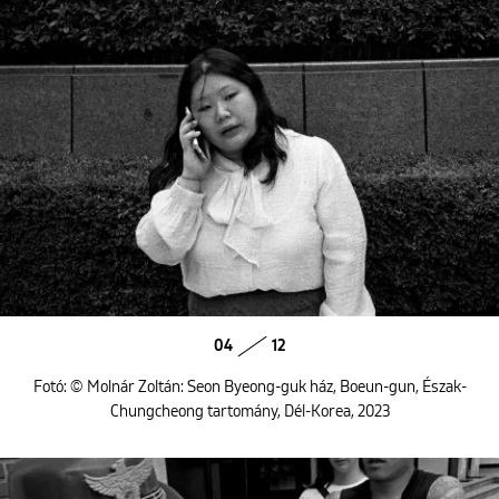
04
12
Fotó: © Molnár Zoltán: Seon Byeong-guk ház, Boeun-gun, Észak-
Chungcheong tartomány, Dél-Korea, 2023