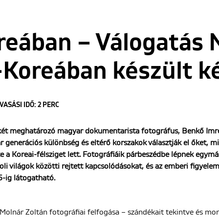
reában – Válogatás 
-Koreában készült k
VASÁSI IDŐ: 2 PERC
 két meghatározó magyar dokumentarista fotográfus, Benkő Imr
generációs különbség és eltérő korszakok választják el őket, mi
e a Koreai-félsziget lett. Fotográfiáik párbeszédbe lépnek egymá
ávoli világok közötti rejtett kapcsolódásokat, és az emberi figyele
5-ig látogatható.
Molnár Zoltán fotográfiai felfogása – szándékait tekintve és mo