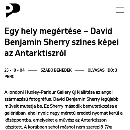
Hírek
Egy hely megértése – David
Benjamin Sherry színes képei
Galéria
az Antarktiszról
Interjú
25 • 10 • 04
SZABÓ BENEDEK
OLVASÁSI IDŐ: 3
Esszé
PERC
Blog
A londoni Huxley-Parlour Gallery új kiállítása az angol
származású fotográfus, David Benjamin Sherry legújabb
műveit mutatja be. Ez Sherry második bemutatkozása a
Rólunk
galériában, ahol nyolc nagy méretű eredeti nyomat kerül a
középpontba, amelyeket a művész az Antarktiszon
készített. A korábban sehol máshol nem szereplő
The