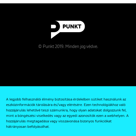
© Punkt 2019. Minden jog védve.
Rólunk
A legjobb felhasználói élmény biztosítása érdekében sütiket használunk az
Kapcsolat
eszközinformációk tárolására és/vagy elérésére. Ezen technológiákhoz való
hozzájárulás lehetővé teszi számunkra, hogy olyan adatokat dolgozzunk fel,
Adatkezelési és Adatvédelmi Szabályzat
mint a böngészési viselkedés vagy az egyedi azonosítók ezen a webhelyen. A
hozzájárulás megtagadása vagy visszavonása bizonyos funkciókat
hátrányosan befolyásolhat.