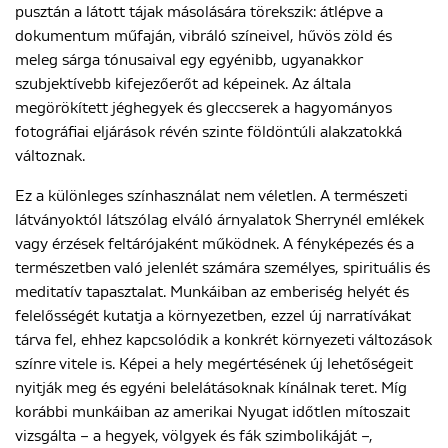
pusztán a látott tájak másolására törekszik: átlépve a
dokumentum műfaján, vibráló színeivel, hűvös zöld és
meleg sárga tónusaival egy egyénibb, ugyanakkor
szubjektívebb kifejezőerőt ad képeinek. Az általa
megörökített jéghegyek és gleccserek a hagyományos
fotográfiai eljárások révén szinte földöntúli alakzatokká
változnak.
Ez a különleges színhasználat nem véletlen. A természeti
látványoktól látszólag elváló árnyalatok Sherrynél emlékek
vagy érzések feltárójaként működnek. A fényképezés és a
természetben való jelenlét számára személyes, spirituális és
meditatív tapasztalat. Munkáiban az emberiség helyét és
felelősségét kutatja a környezetben, ezzel új narratívákat
tárva fel, ehhez kapcsolódik a konkrét környezeti változások
színre vitele is. Képei a hely megértésének új lehetőségeit
nyitják meg és egyéni belelátásoknak kínálnak teret. Míg
korábbi munkáiban az amerikai Nyugat időtlen mítoszait
vizsgálta – a hegyek, völgyek és fák szimbolikáját –,