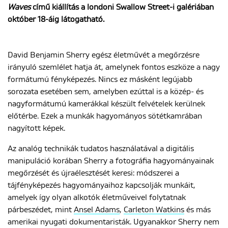
Waves
című kiállítás a londoni Swallow Street-i galériában
október 18-áig látogatható.
ENGLISH
David Benjamin Sherry egész életművét a megőrzésre
irányuló szemlélet hatja át, amelynek fontos eszköze a nagy
formátumú fényképezés. Nincs ez másként legújabb
sorozata esetében sem, amelyben ezúttal is a közép- és
nagyformátumú kamerákkal készült felvételek kerülnek
előtérbe. Ezek a munkák hagyományos sötétkamrában
nagyított képek.
Az analóg technikák tudatos használatával a digitális
manipuláció korában Sherry a fotográfia hagyományainak
megőrzését és újraélesztését keresi: módszerei a
tájfényképezés hagyományaihoz kapcsolják munkáit,
amelyek így olyan alkotók életműveivel folytatnak
párbeszédet, mint
Ansel Adams
,
Carleton Watkins
és más
amerikai nyugati dokumentaristák. Ugyanakkor Sherry nem