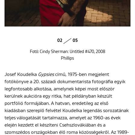
02
05
Fotó: Cindy Sherman: Untitled #470, 2008
Phillips
Josef Koudelka
Gypsies
című, 1975-ben megjelent
fotókönyve a 20. századi dokumentarista fotográfia egyik
legfontosabb alkotása, amelynek képei most először
kerülnek aukcióra egy ritka, hat példányban készült
portfólió formájában. A hatvan, eredetileg az első
kiadásban szereplő felvétel Koudelka legendás sorozatának
teljes válogatását tartalmazza, amelyet az 1960-as évek
elején kezdett el készíteni Csehszlovákiában és a
szomszédos országokban élő roma közösségekről. Az 1989-