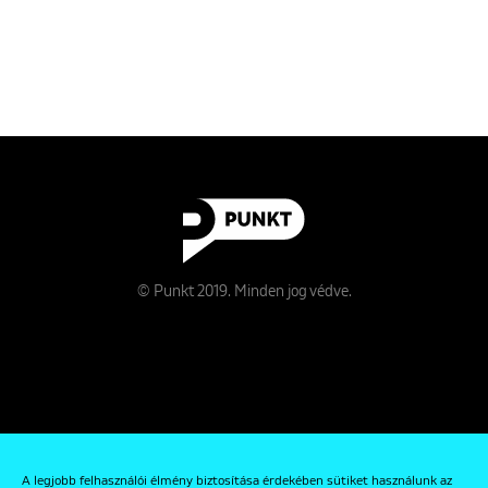
© Punkt 2019. Minden jog védve.
Rólunk
A legjobb felhasználói élmény biztosítása érdekében sütiket használunk az
Kapcsolat