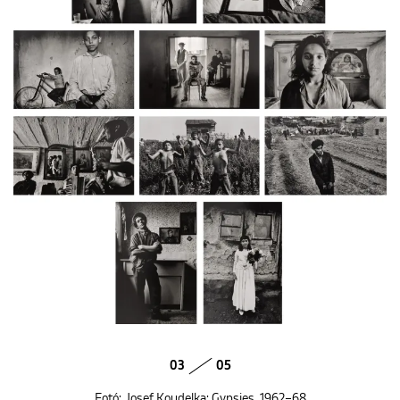
03
05
Fotó: Josef Koudelka: Gypsies, 1962–68