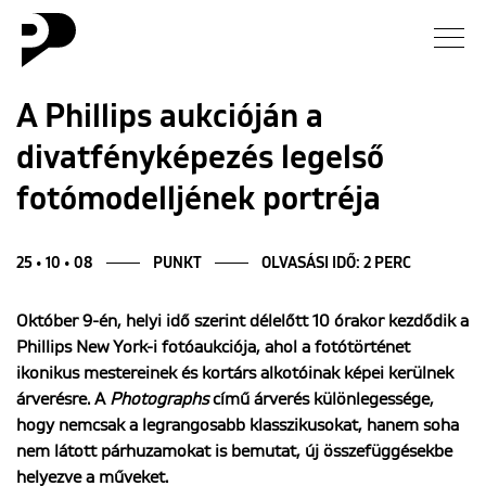
Hírek
A Phillips aukcióján a
divatfényképezés legelső
Galéria
fotómodelljének portréja
Interjú
25 • 10 • 08
PUNKT
OLVASÁSI IDŐ: 2 PERC
Esszé
Október 9-én, helyi idő szerint délelőtt 10 órakor kezdődik a
Blog
Phillips New York-i fotóaukciója, ahol a fotótörténet
ikonikus mestereinek és kortárs alkotóinak képei kerülnek
Rólunk
árverésre. A
Photographs
című árverés különlegessége,
hogy nemcsak a legrangosabb klasszikusokat, hanem soha
nem látott párhuzamokat is bemutat, új összefüggésekbe
helyezve a műveket.