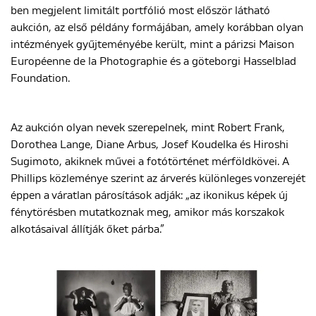
ben megjelent limitált portfólió most először látható
aukción, az első példány formájában, amely korábban olyan
intézmények gyűjteményébe került, mint a párizsi Maison
Européenne de la Photographie és a göteborgi Hasselblad
Foundation.
Az aukción olyan nevek szerepelnek, mint Robert Frank,
Dorothea Lange, Diane Arbus, Josef Koudelka és Hiroshi
Sugimoto, akiknek művei a fotótörténet mérföldkövei. A
Phillips közleménye szerint az árverés különleges vonzerejét
éppen a váratlan párosítások adják: „az ikonikus képek új
fénytörésben mutatkoznak meg, amikor más korszakok
alkotásaival állítják őket párba.”