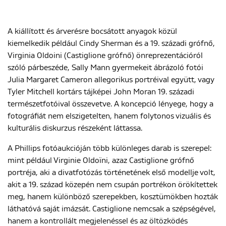
A kiállított és árverésre bocsátott anyagok közül
ENGLISH
kiemelkedik például Cindy Sherman és a 19. századi grófnő,
Virginia Oldoini (Castiglione grófnő) önreprezentációról
szóló párbeszéde, Sally Mann gyermekeit ábrázoló fotói
Julia Margaret Cameron allegorikus portréival együtt, vagy
Tyler Mitchell kortárs tájképei John Moran 19. századi
természetfotóival összevetve. A koncepció lényege, hogy a
fotográfiát nem elszigetelten, hanem folytonos vizuális és
kulturális diskurzus részeként láttassa.
A Phillips fotóaukcióján több különleges darab is szerepel:
mint például Virginie Oldoïni, azaz Castiglione grófnő
portréja, aki a divatfotózás történetének első modellje volt,
akit a 19. század közepén nem csupán portrékon örökítettek
meg, hanem különböző szerepekben, kosztümökben hozták
láthatóvá saját imázsát. Castiglione nemcsak a szépségével,
hanem a kontrollált megjelenéssel és az öltözködés