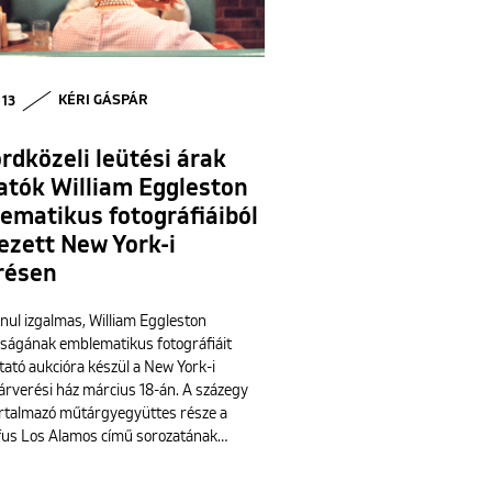
 13
KÉRI GÁSPÁR
rdközeli leütési árak
atók William Eggleston
ematikus fotográfiáiból
ezett New York-i
résen
nul izgalmas, William Eggleston
ágának emblematikus fotográfiáit
tató aukcióra készül a New York-i
 árverési ház március 18-án. A százegy
tartalmazó műtárgyegyüttes része a
fus Los Alamos című sorozatának…