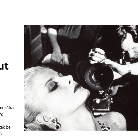
ut
ográfiai
n:
n
tak be
ik…