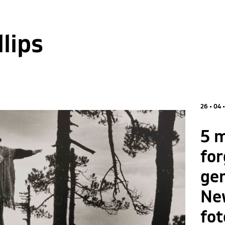
llips
26 • 04 
5 m
fo
gen
New
fot