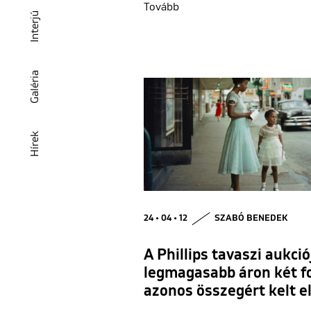
Tovább
Interjú
Galéria
Hírek
24 • 04 • 12
SZABÓ BENEDEK
A Phillips tavaszi aukció
legmagasabb áron két fo
azonos összegért kelt e