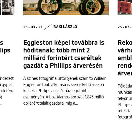
25 • 03 • 21
BAKI LÁSZLÓ
25 • 03 •
és
Eggleston képei továbbra is
Reko
lips
hódítanak: több mint 2
várh
milliárd forintért cseréltek
embl
gazdát a Phillips árverésén
rend
árve
endezett
A színes fotográfia úttörőjének számító William
árgypiac
Eggleston több alkotása is kiemelkedő árakon
Példátla
rületén.
kelt el a Phillips aukciósház legutóbbi
munkáss
s)
eseményén. A Los Alamos sorozat 1,875 millió
felvonul
…
dollárért talált gazdára, míg a…
Phillips
tételt 
fotográ