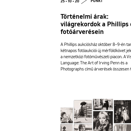
25 • 10 • 20
PUNKT
Történelmi árak:
világrekordok a Phillips 
fotóárverésein
A Phillips aukciósház október 8–9-én tar
kétnapos fotóaukciói új mérföldkövet jel
a nemzetközi fotóművészeti piacon. A Vi
Language: The Art of Irving Penn és a
Photographs című árverések összesen