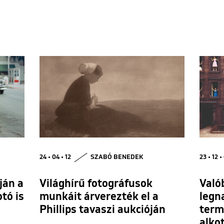
24 • 04 • 12
SZABÓ BENEDEK
23 • 12 •
ján a
Világhírű fotográfusok
Valób
tó is
munkáit árverezték el a
legn
l
Phillips tavaszi aukcióján
term
alko