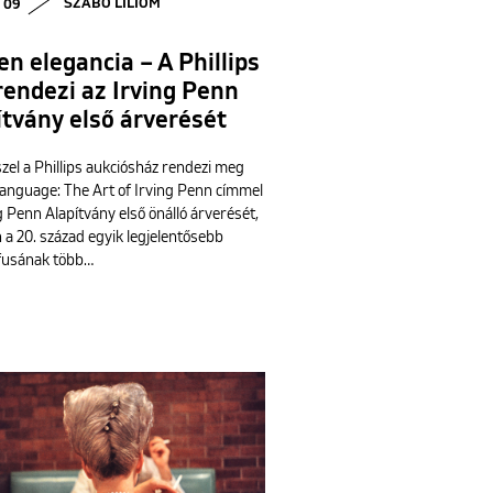
• 09
SZABÓ LILIOM
en elegancia – A Phillips
endezi az Irving Penn
ítvány első árverését
zel a Phillips aukciósház rendezi meg
Language: The Art of Irving Penn címmel
g Penn Alapítvány első önálló árverését,
 a 20. század egyik legjelentősebb
fusának több…