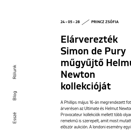
24 • 05 • 28
PRINCZ ZSÓFIA
Elárverezték
Simon de Pury
műgyűjtő Helm
Rólunk
Newton
kollekcióját
Blog
A Phillips május 16-án megrendezett fot
árverésen az Ultimate és Helmut Newto
Esszé
Provocateur kollekciók mellett több olya
remekmű is szerepelt, amit most mutat
először aukción. A londoni esemény egy