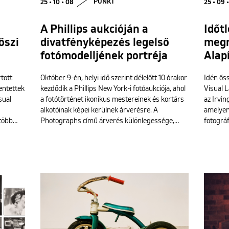
25 • 10 • 08
PUNKT
25 • 09 
A Phillips aukcióján a
Időtl
őszi
divatfényképezés legelső
megr
fotómodelljének portréja
Alap
tott
Október 9-én, helyi idő szerint délelőtt 10 órakor
Idén őss
entettek
kezdődik a Phillips New York-i fotóaukciója, ahol
Visual 
sual
a fotótörténet ikonikus mestereinek és kortárs
az Irvin
alkotóinak képei kerülnek árverésre. A
amelyen
 több…
Photographs című árverés különlegessége,…
fotográ