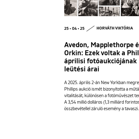
25 • 04 • 25
HORVÁTH VIKTÓRIA
Avedon, Mapplethorpe 
Orkin: Ezek voltak a Phil
áprilisi fotóaukciójának
leütési árai
A 2025. április 2-án New Yorkban megr
Phillips aukció ismét bizonyította a műt
vitalitását, különösen a fotóművészet te
A 3,54 millió dolláros (1,3 milliárd forinto
összbevétellel záruló esemény a tavaszi