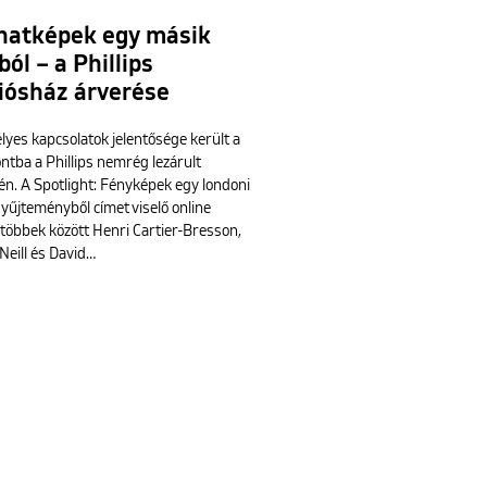
anatképek egy másik
ból – a Phillips
iósház árverése
lyes kapcsolatok jelentősége került a
ntba a Phillips nemrég lezárult
én. A Spotlight: Fényképek egy londoni
űjteményből címet viselő online
 többek között Henri Cartier-Bresson,
Neill és David…