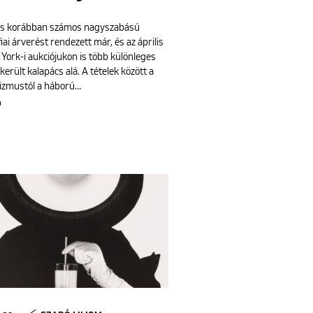
ips korábban számos nagyszabású
iai árverést rendezett már, és az április
 York-i aukciójukon is több különleges
erült kalapács alá. A tételek között a
zmustól a háború…
b