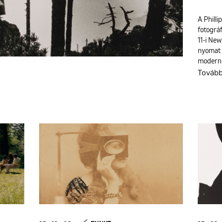
A Phill
fotográf
11-i New
nyomat k
moderni
Továb