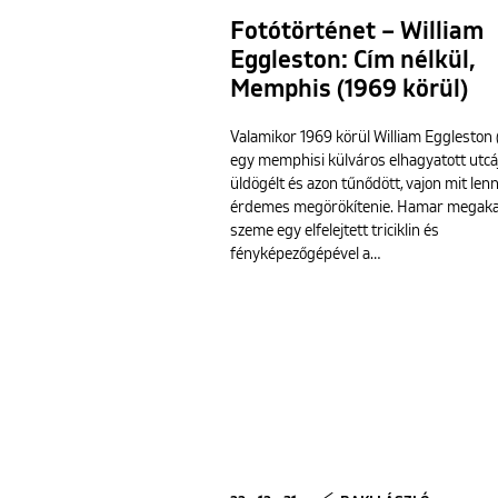
Fotótörténet – William
Eggleston: Cím nélkül,
Memphis (1969 körül)
Valamikor 1969 körül William Eggleston 
egy memphisi külváros elhagyatott utcá
üldögélt és azon tűnődött, vajon mit len
érdemes megörökítenie. Hamar megaka
szeme egy elfelejtett triciklin és
fényképezőgépével a…