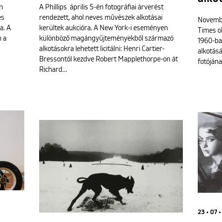
én
A Phillips április 5-én fotográfiai árverést
es
rendezett, ahol neves művészek alkotásai
Novembe
a. A
kerültek aukcióra. A New York-i eseményen
Times o
n a
különböző magángyűjteményekből származó
1960-ba
alkotásokra lehetett licitálni: Henri Cartier-
alkotásá
Bressontól kezdve Robert Mapplethorpe-on át
fotójána
Richard…
23 • 07 •