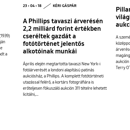
23 • 04 • 18
KÉRI GÁSPÁR
Pill
világ
A Phillips tavaszi árverésén
aukc
2,2 milliárd forint értékben
cseréltek gazdát a
(1939)
A szemé
ján
fotótörténet jelentős
középpo
ne
árverés
alkotóinak munkái
dt a
magángy
aukción
Április elején megtartotta tavaszi New York-i
Terry O’
fotóárverését a londoni alapítású patinás
aukciósház, a Phillips. A komplett fotótörténeti
utazással felérő, a kortárs fotográfiára is
erőteljesen fókuszáló aukción 311 tételre lehetett
licitálni,…