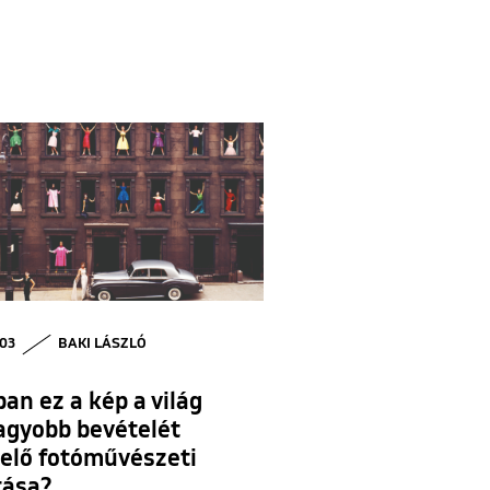
 03
BAKI LÁSZLÓ
an ez a kép a világ
agyobb bevételét
elő fotóművészeti
tása?