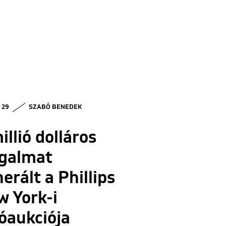
• 29
SZABÓ BENEDEK
illió dolláros
rgalmat
erált a Phillips
 York-i
óaukciója