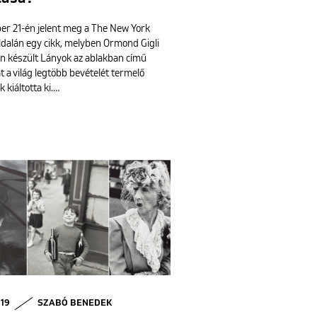
r 21-én jelent meg a The New York
ldalán egy cikk, melyben Ormond Gigli
n készült Lányok az ablakban című
t a világ legtöbb bevételét termelő
k kiáltotta ki.…
 19
SZABÓ BENEDEK