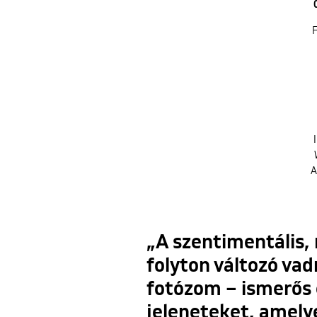
F
A
„A szentimentális, 
folyton változó va
fotózom – ismerős 
jeleneteket, amely