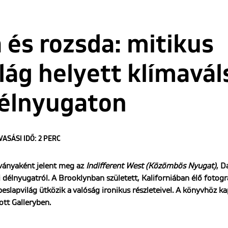
és rozsda: mitikus
lág helyett klímavál
délnyugaton
VASÁSI IDŐ: 2 PERC
ványaként jelent meg az
Indifferent West (Közömbös Nyugat)
, D
 délnyugatról. A Brooklynban született, Kaliforniában élő fotog
peslapvilág ütközik a valóság ironikus részleteivel. A könyvhöz ka
ott Galleryben.