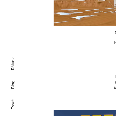
F
Rólunk
Blog
A
Esszé