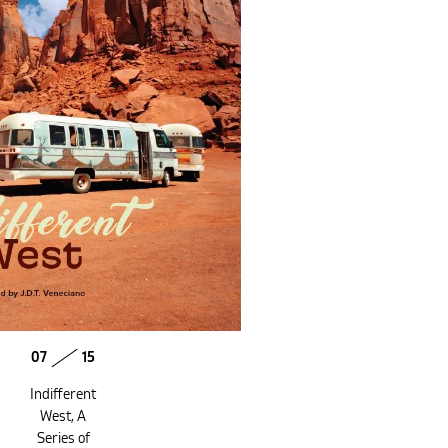
07
15
Indifferent
West, A
Series of