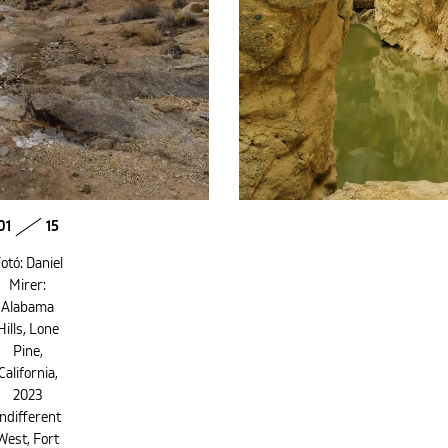
01
15
otó: Daniel
Mirer:
Alabama
Hills, Lone
Pine,
California,
2023
Indifferent
West, Fort