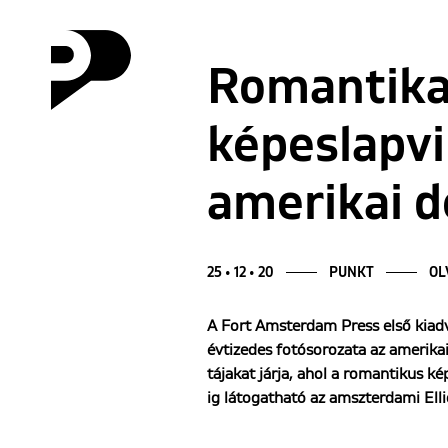
Romantika 
képeslapvi
amerikai 
25 • 12 • 20
PUNKT
OL
A Fort Amsterdam Press első kiad
évtizedes fotósorozata az amerikai
tájakat járja, ahol a romantikus ké
ig látogatható az amszterdami Elli