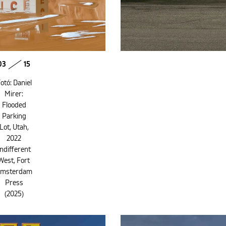
03
15
otó: Daniel
Mirer:
Flooded
Parking
Lot, Utah,
2022
Indifferent
West, Fort
msterdam
Press
(2025)