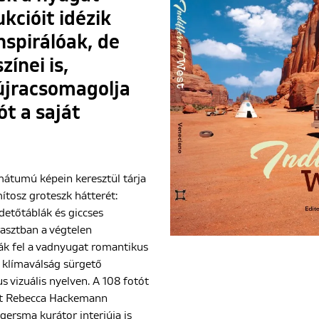
kcióit idézik
nspirálóak, de
ínei is,
újracsomagolja
ót a saját
mátumú képein keresztül tárja
mítosz groteszk hátterét:
detőtáblák és giccses
rasztban a végtelen
ják fel a vadnyugat romantikus
 klímaválság sürgető
s vizuális nyelven. A 108 fotót
tt Rebecca Hackemann
gersma kurátor interjúja is