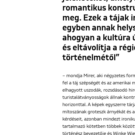
romantikus konstru
meg. Ezek a tájak i
egyben annak helysz
ahogyan a kultúra 
és eltávolítja a régi
történelmétől”
– mondja Mirer, aki négyzetes for
fel a táj szépségét és az amerikai 
elhagyott uszodák, rozsdásodó hir
turistalátványosságok állnak kont
horizonttal. A képek egyszerre tár
mítoszának groteszk árnyékát és a
kérdéseit, azonban mindezt ironiku
tartalmazó kötetben többek közö
történész bevezetője és Winke Wie