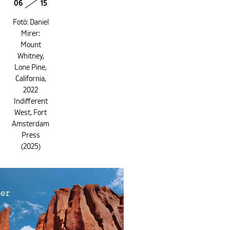
06
15
Fotó: Daniel
Mirer:
Mount
Whitney,
Lone Pine,
California,
2022
Indifferent
West, Fort
Amsterdam
Press
(2025)