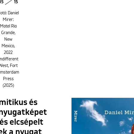
05
15
otó: Daniel
Mirer:
Motel Rio
Grande,
New
Mexico,
2022
Indifferent
West, Fort
msterdam
Press
(2025)
mitikus és
dnyugatképet
és elcsépelt
ek a nyugat