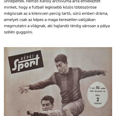
ünnepeltek. Hemző Károly archívuma arra emlékeztet
minket, hogy a futball legkisebb közös többszöröse
mégiscsak az a kilencven percig tartó, sűrű emberi dráma,
amelyet csak az képes a maga keresetlen valójában
megmutatni a világnak, aki hajlandó térdig sárosan a pálya
szélén guggolni.