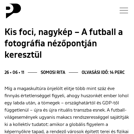
Hírek
Kis foci, nagykép – A futball a
fotográfia nézőpontján
Galéria
keresztül
Interjú
26 • 06 • 11
SOMOSI RITA
OLVASÁSI IDŐ: 14 PERC
Esszé
Míg a magaskultúra önjelölt elitje több mint száz éve
Blog
finnyás értetlenséggel figyeli, ahogy huszonkét ember lohol
egy labda után, a tömegek – országhatártól és GDP-től
Rólunk
függetlenül – újra és újra rituális transzba esnek. A futball-
világesemények ugyanis makacs rendszerességgel sajátítják
ki a kollektív tudatot: amikor a globális figyelem a
képernyőkre tapad, a rendező városok épített terei és fizikai