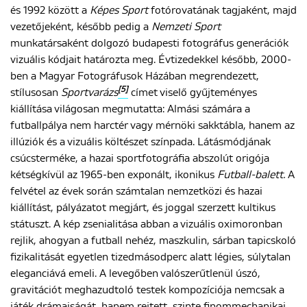
és 1992 között a
Képes Sport
fotórovatának tagjaként, majd
vezetőjeként, később pedig a
Nemzeti Sport
munkatársaként dolgozó budapesti fotográfus generációk
vizuális kódjait határozta meg. Évtizedekkel később, 2000-
ben a Magyar Fotográfusok Házában megrendezett,
[5]
stílusosan
Sportvarázs
címet viselő gyűjteményes
kiállítása világosan megmutatta: Almási számára a
futballpálya nem harctér vagy mérnöki sakktábla, hanem az
illúziók és a vizuális költészet színpada. Látásmódjának
csúcsterméke, a hazai sportfotográfia abszolút origója
kétségkívül az 1965-ben exponált, ikonikus
Futball-balett.
A
felvétel az évek során számtalan nemzetközi és hazai
kiállítást, pályázatot megjárt, és joggal szerzett kultikus
státuszt. A kép zsenialitása abban a vizuális oximoronban
rejlik, ahogyan a futball nehéz, maszkulin, sárban tapicskoló
fizikalitását egyetlen tizedmásodperc alatt légies, súlytalan
eleganciává emeli. A levegőben valószerűtlenül úszó,
gravitációt meghazudtoló testek kompozíciója nemcsak a
játék drámaiságát, hanem rejtett, szinte finommechanikai