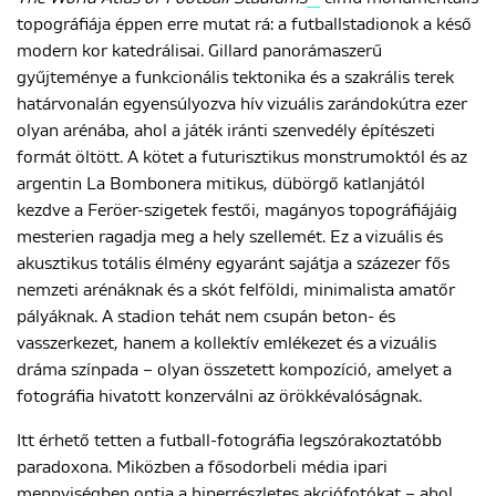
topográfiája éppen erre mutat rá: a futballstadionok a késő
modern kor katedrálisai. Gillard panorámaszerű
gyűjteménye a funkcionális tektonika és a szakrális terek
határvonalán egyensúlyozva hív vizuális zarándokútra ezer
olyan arénába, ahol a játék iránti szenvedély építészeti
formát öltött. A kötet a futurisztikus monstrumoktól és az
argentin La Bombonera mitikus, dübörgő katlanjától
kezdve a Feröer-szigetek festői, magányos topográfiájáig
mesterien ragadja meg a hely szellemét. Ez a vizuális és
akusztikus totális élmény egyaránt sajátja a százezer fős
nemzeti arénáknak és a skót felföldi, minimalista amatőr
pályáknak. A stadion tehát nem csupán beton- és
vasszerkezet, hanem a kollektív emlékezet és a vizuális
dráma színpada – olyan összetett kompozíció, amelyet a
fotográfia hivatott konzerválni az örökkévalóságnak.
Itt érhető tetten a futball-fotográfia legszórakoztatóbb
paradoxona. Miközben a fősodorbeli média ipari
mennyiségben ontja a hiperrészletes akciófotókat – ahol