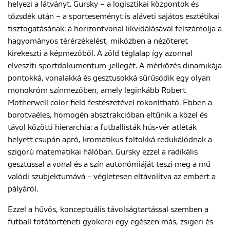
helyezi a látványt. Gursky – a logisztikai központok és
tőzsdék után – a sporteseményt is aláveti sajátos esztétikai
tisztogatásának: a horizontvonal likvidálásával felszámolja a
hagyományos térérzékelést, miközben a nézőteret
kirekeszti a képmezőből. A zöld téglalap így azonnal
elveszíti sportdokumentum-jellegét. A mérkőzés dinamikája
pontokká, vonalakká és gesztusokká sűrűsödik egy olyan
monokróm színmezőben, amely leginkább Robert
Motherwell color field festészetével rokonítható. Ebben a
borotvaéles, homogén absztrakcióban eltűnik a közel és
távol közötti hierarchia: a futballisták hús-vér atléták
helyett csupán apró, kromatikus foltokká redukálódnak a
szigorú matematikai hálóban. Gursky ezzel a radikális
gesztussal a vonal és a szín autonómiáját teszi meg a mű
valódi szubjektumává – végletesen eltávolítva az embert a
pályáról.
Ezzel a hűvös, konceptuális távolságtartással szemben a
futball fotótörténeti gyökerei egy egészen más, zsigeri és