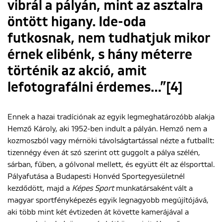
vibrál a pályán, mint az asztalra
öntött higany. Ide-oda
futkosnak, nem tudhatjuk mikor
érnek elibénk, s hány méterre
történik az akció, amit
lefotografálni érdemes…”[4]
Ennek a hazai tradíciónak az egyik legmeghatározóbb alakja
Hemző Károly, aki 1952-ben indult a pályán. Hemző nem a
kozmoszból vagy mérnöki távolságtartással nézte a futballt:
tizennégy éven át szó szerint ott guggolt a pálya szélén,
sárban, fűben, a gólvonal mellett, és együtt élt az élsporttal.
Pályafutása a Budapesti Honvéd Sportegyesületnél
kezdődött, majd a
Képes Sport
munkatársaként vált a
magyar sportfényképezés egyik legnagyobb megújítójává,
aki több mint két évtizeden át követte kamerájával a