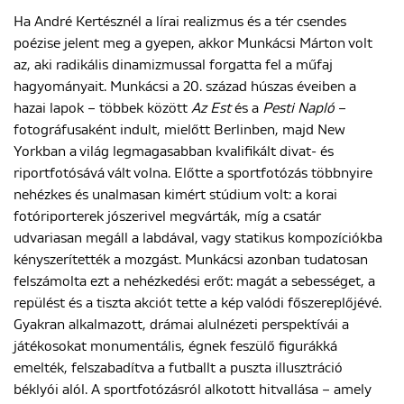
Ha André Kertésznél a lírai realizmus és a tér csendes
poézise jelent meg a gyepen, akkor Munkácsi Márton volt
az, aki radikális dinamizmussal forgatta fel a műfaj
hagyományait. Munkácsi a 20. század húszas éveiben a
hazai lapok – többek között
Az Est
és a
Pesti Napló
–
fotográfusaként indult, mielőtt Berlinben, majd New
Yorkban a világ legmagasabban kvalifikált divat- és
riportfotósává vált volna. Előtte a sportfotózás többnyire
nehézkes és unalmasan kimért stúdium volt: a korai
fotóriporterek jószerivel megvárták, míg a csatár
udvariasan megáll a labdával, vagy statikus kompozíciókba
kényszerítették a mozgást. Munkácsi azonban tudatosan
felszámolta ezt a nehézkedési erőt: magát a sebességet, a
repülést és a tiszta akciót tette a kép valódi főszereplőjévé.
Gyakran alkalmazott, drámai alulnézeti perspektívái a
játékosokat monumentális, égnek feszülő figurákká
emelték, felszabadítva a futballt a puszta illusztráció
béklyói alól. A sportfotózásról alkotott hitvallása – amely