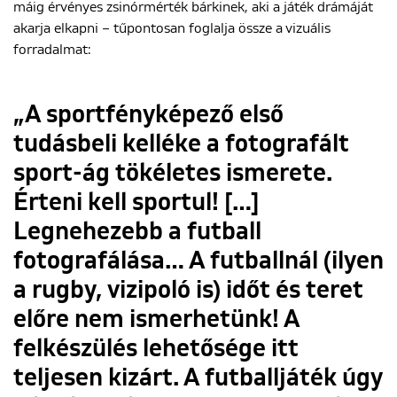
máig érvényes zsinórmérték bárkinek, aki a játék drámáját
akarja elkapni – tűpontosan foglalja össze a vizuális
forradalmat:
„A sportfényképező első
tudásbeli kelléke a fotografált
sport-ág tökéletes ismerete.
Érteni kell sportul! […]
Legnehezebb a futball
fotografálása… A futballnál (ilyen
a rugby, vizipoló is) időt és teret
előre nem ismerhetünk! A
felkészülés lehetősége itt
teljesen kizárt. A futballjáték úgy