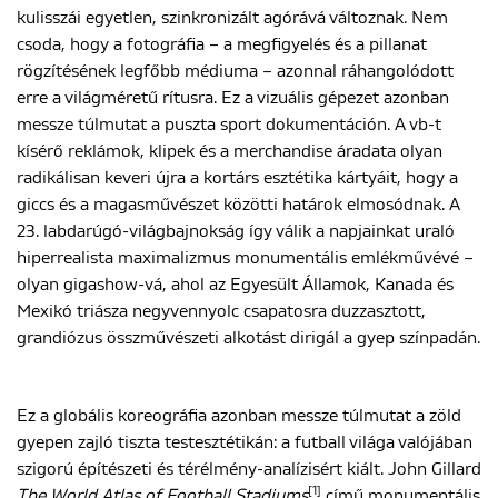
kulisszái egyetlen, szinkronizált agórává változnak. Nem
csoda, hogy a fotográfia – a megfigyelés és a pillanat
rögzítésének legfőbb médiuma – azonnal ráhangolódott
ENGLISH
erre a világméretű rítusra. Ez a vizuális gépezet azonban
messze túlmutat a puszta sport dokumentáción. A vb-t
kísérő reklámok, klipek és a merchandise áradata olyan
radikálisan keveri újra a kortárs esztétika kártyáit, hogy a
giccs és a magasművészet közötti határok elmosódnak. A
23. labdarúgó-világbajnokság így válik a napjainkat uraló
hiperrealista maximalizmus monumentális emlékművévé –
olyan gigashow-vá, ahol az Egyesült Államok, Kanada és
Mexikó triásza negyvennyolc csapatosra duzzasztott,
grandiózus összművészeti alkotást dirigál a gyep színpadán.
Ez a globális koreográfia azonban messze túlmutat a zöld
gyepen zajló tiszta testesztétikán: a futball világa valójában
szigorú építészeti és térélmény-analízisért kiált. John Gillard
[1]
The World Atlas of Football Stadiums
című monumentális