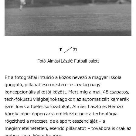
11
21
Fotó: Almási László: Futball-balett
Ez a fotográfiai intuíció a közös nevező a magyar iskola
guggoló, pillanatleső mesterei és a világ nagy
koncepcionális alkotói között. Mert míg a mai, 48 csapatos,
tech-fókuszú világbajnokságokon az automatizált kamerák
ezrei lövik a tűéles sorozatokat, Almási László és Hemző
Károly képei éppen arra emlékeztetnek: a technológia
rögzítheti a meccset, de a sport esszenciáját – a
megismételhetetlen, esendő pillanatot – továbbra is csak az
emberi szem képes kiszűrni.