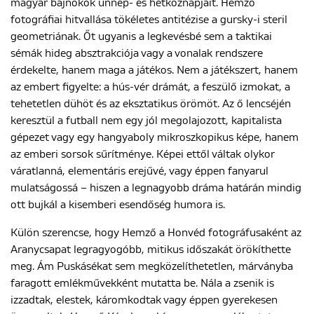
magyar bajnokok ünnep- és hétköznapjait. Hemző
fotográfiai hitvallása tökéletes antitézise a gursky-i steril
geometriának. Őt ugyanis a legkevésbé sem a taktikai
sémák hideg absztrakciója vagy a vonalak rendszere
érdekelte, hanem maga a játékos. Nem a játékszert, hanem
az embert figyelte: a hús-vér drámát, a feszülő izmokat, a
tehetetlen dühöt és az eksztatikus örömöt. Az ő lencséjén
keresztül a futball nem egy jól megolajozott, kapitalista
gépezet vagy egy hangyaboly mikroszkopikus képe, hanem
az emberi sorsok sűrítménye. Képei ettől váltak olykor
váratlanná, elementáris erejűvé, vagy éppen fanyarul
mulatságossá – hiszen a legnagyobb dráma határán mindig
ott bujkál a kisemberi esendőség humora is.
Külön szerencse, hogy Hemző a Honvéd fotográfusaként az
Aranycsapat legragyogóbb, mitikus időszakát örökíthette
meg. Ám Puskásékat sem megközelíthetetlen, márványba
faragott emlékművekként mutatta be. Nála a zsenik is
izzadtak, elestek, káromkodtak vagy éppen gyerekesen