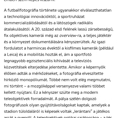
A futballfotográfia története ugyanakkor elválaszthatatlan
a technológiai innovációktól, a sportruházat
kommercializálódásától és a látószögek radikális
átalakulásától. A 20. század első felének lassú zársebességű,
fix objektíves kamerái még az
overview
-ra, a teljes játéktér
és a környezet dokumentálására kényszerültek. Az igazi
fordulatot a harmincas évektől a kisfilmes kamerák (például
a Leica) és a mobilitás hozták el, ám a sportfotó
legnagyobb egzisztenciális kihívását a televíziós
közvetítések elterjedése jelentette. Amikor a képernyők
élőben adták a mérkőzéseket, a fotográfia elveszítette
hírközlő monopóliumát. Többé nem volt elég megmutatni,
mi történt – a mozgóképpel versenyezve valami többet
kellett nyújtani. Ez a kényszer szülte meg a modern
teleobjektívek forradalmát. A pálya szélén dolgozó
fotográfusok olyan gyújtótávolságokat kaptak, amelyek a
stadion túloldaláról is képesek voltak „lerántani” a játékos
arcát a gyepről. A teleobjektívek optikai sajátossága – a tér