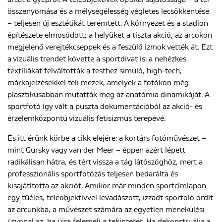
összenyomása és a mélységélesség végletes lecsökkentése
– teljesen új esztétikát teremtett. A környezet és a stadion
építészete elmosódott; a helyüket a tiszta akció, az arcokon
megjelenő verejtékcseppek és a feszülő izmok vették át. Ezt
a vizuális trendet követte a sportdivat is: a nehézkes
textíliákat felváltották a testhez simuló, high-tech,
márkajelzésekkel teli mezek, amelyek a fotókon még
plasztikusabban mutatták meg az anatómia dinamikáját. A
sportfotó így vált a puszta dokumentációból az akció- és
érzelemközpontú vizuális fetisizmus terepévé.
És itt érünk körbe a cikk elejére: a kortárs fotóművészet –
mint Gursky vagy van der Meer – éppen azért lépett
radikálisan hátra, és tért vissza a tág látószöghöz, mert a
professzionális sportfotózás teljesen bedarálta és
kisajátította az akciót. Amikor már minden sportcímlapon
egy tűéles, teleobjektívvel levadászott, izzadt sportoló ordít
az arcunkba, a művészet számára az egyetlen menekülési
útvonal az, ha újra felemeli a tekintetét. Ha dekonstruálja a