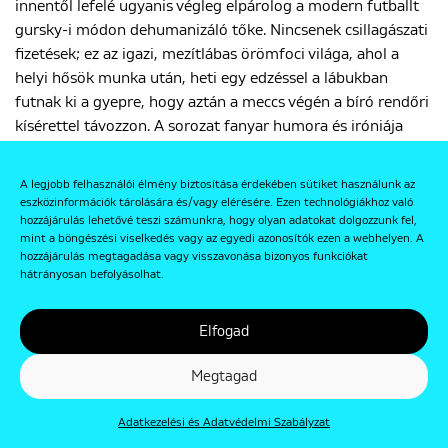
innentől lefelé ugyanis végleg elpárolog a modern futballt
gursky-i módon dehumanizáló tőke. Nincsenek csillagászati
fizetések; ez az igazi, mezítlábas örömfoci világa, ahol a
helyi hősök munka után, heti egy edzéssel a lábukban
futnak ki a gyepre, hogy aztán a meccs végén a bíró rendőri
kísérettel távozzon. A sorozat fanyar humora és iróniája
pontosan abból az esendőségből fakad, amit a technológiai
tökéletesség hiánya szül. Móricz-Sabján kamerája előtt a
A legjobb felhasználói élmény biztosítása érdekében sütiket használunk az
futballpálya nem mérnöki koordináta-rendszer: a talaj
eszközinformációk tárolására és/vagy elérésére. Ezen technológiákhoz való
göröngyös, az oldalvonalat pedig láthatóan ferdére
hozzájárulás lehetővé teszi számunkra, hogy olyan adatokat dolgozzunk fel,
mint a böngészési viselkedés vagy az egyedi azonosítók ezen a webhelyen. A
meszelte a szertáros a harmadik fröccs után. A képeken ott
hozzájárulás megtagadása vagy visszavonása bizonyos funkciókat
feszül a magyar vidék teljes, hamisítatlan valósága a pálya
hátrányosan befolyásolhat.
szélén rohadó Ladákkal, a rozsdás vaskerítésekkel és a
műanyag székeken szotyolázó törzsközönséggel.
Elfogad
A sorozat legmélyebb felismerése azonban a makacs
Megtagad
lokálpatriotizmus dokumentálása: sok csapat a bajnokságot
megnyerve sem akar feljebb lépni. És ez nem csupán
Adatkezelési és Adatvédelmi Szabályzat
büdzsé kérdése; egyszerűen ebben a ferde vonalú,