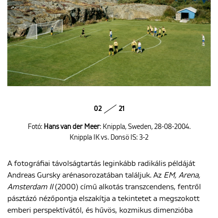
02
21
Fotó:
Hans van der Meer
: Knippla, Sweden, 28-08-2004.
Knippla IK vs. Donsö IS: 3-2
A fotográfiai távolságtartás leginkább radikális példáját
Andreas Gursky arénasorozatában találjuk. Az
EM, Arena,
Amsterdam II
(2000) című alkotás transzcendens, fentről
pásztázó nézőpontja elszakítja a tekintetet a megszokott
emberi perspektívától, és hűvös, kozmikus dimenzióba