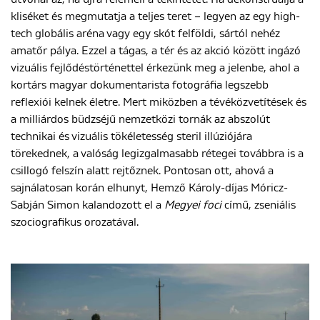
kliséket és megmutatja a teljes teret – legyen az egy high-
tech globális aréna vagy egy skót felföldi, sártól nehéz
amatőr pálya. Ezzel a tágas, a tér és az akció között ingázó
vizuális fejlődéstörténettel érkezünk meg a jelenbe, ahol a
kortárs magyar dokumentarista fotográfia legszebb
reflexiói kelnek életre. Mert miközben a tévéközvetítések és
a milliárdos büdzséjű nemzetközi tornák az abszolút
technikai és vizuális tökéletesség steril illúziójára
törekednek, a valóság legizgalmasabb rétegei továbbra is a
csillogó felszín alatt rejtőznek. Pontosan ott, ahová a
sajnálatosan korán elhunyt, Hemző Károly-díjas Móricz-
Sabján Simon kalandozott el a
Megyei foci
című, zseniális
szociografikus orozatával.