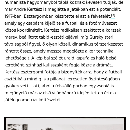
humanista hagyományból táplálkoznak: kevesen tudják, de
már André Kertész is meglátta a játékban ezt a potenciált.
[3]
1917-ben, Esztergomban készítette el azt a felvételét,
amely egy csapásra kijelölte a futball és a fotóművészet
közös koordinátáit. Kertész radikálisan szakított a korszak
merev, beállított tabló-esztétikájával: míg Gursky steril
távolságból figyel, ő olyan közeli, dinamikus térszerkezetet
rántott össze, amely messze megelőzte a kor technikai
lehetőségeit. A kép bal szélét uraló kapufa és háló belső
keretként, színházi kulisszaként fogja közre a drámát..
Kertész esztergomi fotója a bizonyíték arra, hogy a futball
esztétikája mindig is a pillanat keresetlen őszinteségében
gyökerezett – ott, ahol a felszálló porban egy zseniális
megfigyelő már az első világháború idején tetten érte a
játék geometriai költészetét.