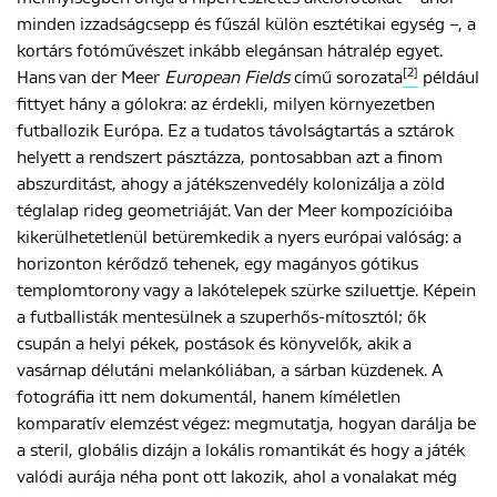
minden izzadságcsepp és fűszál külön esztétikai egység –, a
kortárs fotóművészet inkább elegánsan hátralép egyet.
[2]
Hans van der Meer
European Fields
című sorozata
például
fittyet hány a gólokra: az érdekli, milyen környezetben
futballozik Európa. Ez a tudatos távolságtartás a sztárok
helyett a rendszert pásztázza, pontosabban azt a finom
abszurditást, ahogy a játékszenvedély kolonizálja a zöld
téglalap rideg geometriáját. Van der Meer kompozícióiba
kikerülhetetlenül betüremkedik a nyers európai valóság: a
horizonton kérődző tehenek, egy magányos gótikus
templomtorony vagy a lakótelepek szürke sziluettje. Képein
a futballisták mentesülnek a szuperhős-mítosztól; ők
csupán a helyi pékek, postások és könyvelők, akik a
vasárnap délutáni melankóliában, a sárban küzdenek. A
fotográfia itt nem dokumentál, hanem kíméletlen
komparatív elemzést végez: megmutatja, hogyan darálja be
a steril, globális dizájn a lokális romantikát és hogy a játék
valódi aurája néha pont ott lakozik, ahol a vonalakat még