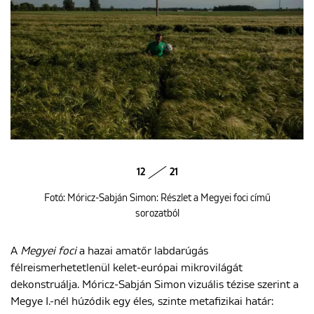
12
21
Fotó: Móricz-Sabján Simon: Részlet a Megyei foci című
sorozatból
A
Megyei foci
a hazai amatőr labdarúgás
félreismerhetetlenül kelet-európai mikrovilágát
dekonstruálja. Móricz-Sabján Simon vizuális tézise szerint a
Megye I.-nél húzódik egy éles, szinte metafizikai határ: