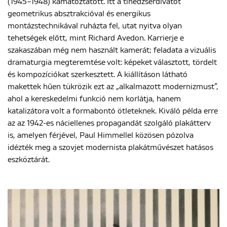
(1945–1948) kamatoztatott. Itt a tinédzserdivatot
geometrikus absztrakcióval és energikus
montázstechnikával ruházta fel, utat nyitva olyan
tehetségek előtt, mint Richard Avedon. Karrierje e
szakaszában még nem használt kamerát; feladata a vizuális
dramaturgia megteremtése volt: képeket választott, tördelt
és kompozíciókat szerkesztett. A kiállításon látható
makettek hűen tükrözik ezt az „alkalmazott modernizmust”,
ahol a kereskedelmi funkció nem korlátja, hanem
katalizátora volt a formabontó ötleteknek. Kiváló példa erre
az az 1942-es náciellenes propagandát szolgáló plakátterv
is, amelyen férjével, Paul Himmellel közösen pózolva
idézték meg a szovjet modernista plakátművészet hatásos
eszköztárát.