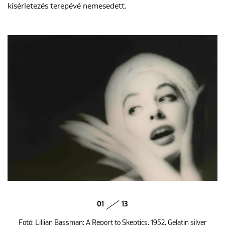
kísérletezés terepévé nemesedett.
01
13
Fotó: Lillian Bassman: A Report to Skeptics, 1952. Gelatin silver