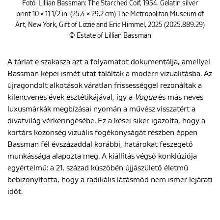
Fotó: Lillian Bassman: The Starched Coif, 1954. Gelatin silver
print 10 × 11 1/2 in. (25.4 × 29.2 cm) The Metropolitan Museum of
Art, New York, Gift of Lizzie and Eric Himmel, 2025 (2025.889.29)
© Estate of Lillian Bassman
A tárlat e szakasza azt a folyamatot dokumentálja, amellyel
Bassman képei ismét utat találtak a modern vizualitásba. Az
újragondolt alkotások váratlan frissességgel rezonáltak a
kilencvenes évek esztétikájával, így a
Vogue
és más neves
luxusmárkák megbízásai nyomán a művész visszatért a
divatvilág vérkeringésébe. Ez a kései siker igazolta, hogy a
kortárs közönség vizuális fogékonyságát részben éppen
Bassman fél évszázaddal korábbi, határokat feszegető
munkássága alapozta meg. A kiállítás végső konklúziója
egyértelmű: a 21. század küszöbén újjászülető életmű
bebizonyította, hogy a radikális látásmód nem ismer lejárati
időt.