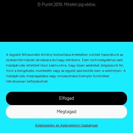
© Punkt 2019. Minden jog védve.
Rólunk
A legjobb felhasználói élmény biztosítása érdekében sütiket használunk az
Kapcsolat
eszközinformációk tárolására és/vagy elérésére. Ezen technológiákhoz való
hozzájárulás lehetővé teszi számunkra, hogy olyan adatokat dolgozzunk fel,
Adatkezelési és Adatvédelmi Szabályzat
mint a böngészési viselkedés vagy az egyedi azonosítók ezen a webhelyen. A
hozzájárulás megtagadása vagy visszavonása bizonyos funkciókat
hátrányosan befolyásolhat.
Elfogad
Megtagad
designed by
Graphasel
Adatkezelési és Adatvédelmi Szabályzat