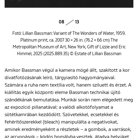
08
13
Fotó: Lillian Bassman: Variant of The Wonders of Water, 1959.
Platinum print, ca. 2007 30 × 26 in. (76.2 × 66 cm) The
Metropolitan Museum of Art, New York, Gift of Lizzie and Eric
Himmel, 2025 (2025.889.35) © Estate of Lillian Bassman
Amikor Bassman végül a kamera mögé állt, szakított a kor
divatfotózásának leíró, tárgyiasító hagyományaival.
Számára a ruha nem textília volt, hanem sziluett és érzet. A
kiállítás egyik központi eleme Bassman technikai újító
szándékának bemutatása. Munkái során nem elégedett meg
az expozíció pillanatával; a valódi alkotófolyamat a
sötétkamrában kezdődött. Szövetekkel, ecsetekkel és
fehérítőszerekkel (bleach) manipulálta a negatívokat,
aminek eredményeként a részletek – a gombok, a varrások,
az arcvonások – ködös homályba vesztek, átadva helyüket