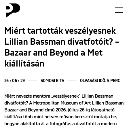
Hírek
Miért tartották veszélyesnek
Lillian Bassman divatfotóit? –
Galéria
Bazaar and Beyond a Met
Interjú
kiállításán
Esszé
26 • 06 • 29
SOMOSI RITA
OLVASÁSI IDŐ: 5 PERC
Blog
Miért nevezte mentora „veszélyesnek” Lillian Bassman
divatfotóit? A Metropolitan Museum of Art Lillian Bassman:
Rólunk
Bazaar and Beyond című 2026. július 26-ig látogatható
kiállítása több mint hetven művön keresztül mutatja be,
hogyan alakította át a fotográfus a divatfotót a modern