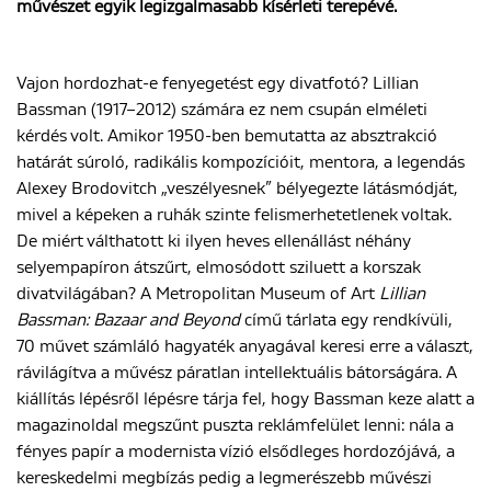
művészet egyik legizgalmasabb kísérleti terepévé.
ENGLISH
Vajon hordozhat-e fenyegetést egy divatfotó? Lillian
Bassman (1917–2012) számára ez nem csupán elméleti
kérdés volt. Amikor 1950-ben bemutatta az absztrakció
határát súroló, radikális kompozícióit, mentora, a legendás
Alexey Brodovitch „veszélyesnek” bélyegezte látásmódját,
mivel a képeken a ruhák szinte felismerhetetlenek voltak.
De miért válthatott ki ilyen heves ellenállást néhány
selyempapíron átszűrt, elmosódott sziluett a korszak
divatvilágában? A Metropolitan Museum of Art
Lillian
Bassman: Bazaar and Beyond
című tárlata egy rendkívüli,
70 művet számláló hagyaték anyagával keresi erre a választ,
rávilágítva a művész páratlan intellektuális bátorságára. A
kiállítás lépésről lépésre tárja fel, hogy Bassman keze alatt a
magazinoldal megszűnt puszta reklámfelület lenni: nála a
fényes papír a modernista vízió elsődleges hordozójává, a
kereskedelmi megbízás pedig a legmerészebb művészi