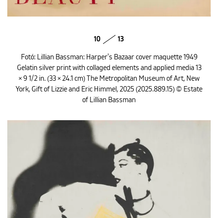
10
13
Fotó: Lillian Bassman: Harper's Bazaar cover maquette 1949
Gelatin silver print with collaged elements and applied media 13
× 9 1/2 in. (33 × 24.1 cm) The Metropolitan Museum of Art, New
York, Gift of Lizzie and Eric Himmel, 2025 (2025.889.15) © Estate
of Lillian Bassman