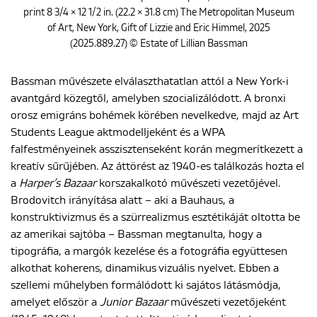
print 8 3/4 × 12 1/2 in. (22.2 × 31.8 cm) The Metropolitan Museum
of Art, New York, Gift of Lizzie and Eric Himmel, 2025
(2025.889.27) © Estate of Lillian Bassman
Bassman művészete elválaszthatatlan attól a New York-i
avantgárd közegtől, amelyben szocializálódott. A bronxi
orosz emigráns bohémek körében nevelkedve, majd az Art
Students League aktmodelljeként és a WPA
falfestményeinek asszisztenseként korán megmerítkezett a
kreatív sűrűjében. Az áttörést az 1940-es találkozás hozta el
a
Harper’s Bazaar
korszakalkotó művészeti vezetőjével.
Brodovitch irányítása alatt – aki a Bauhaus, a
konstruktivizmus és a szürrealizmus esztétikáját oltotta be
az amerikai sajtóba – Bassman megtanulta, hogy a
tipográfia, a margók kezelése és a fotográfia együttesen
alkothat koherens, dinamikus vizuális nyelvet. Ebben a
szellemi műhelyben formálódott ki sajátos látásmódja,
amelyet először a
Junior Bazaar
művészeti vezetőjeként