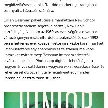
megközelítésével, ami kifizetődő marketingstratégiának
bizonyult a házaspár számára.
Lillian Bassman pályafutása a manhattani New School
progresszív szellemiségétől a párizsi „New Look”
esztétikájáig ívelt, ám az 1960-as évek végén a divatipar
változó igényei miatt elfordult a szakmától, és csak 1992-
ben a hetvenes évei közepén vette újra kézbe korai munkáit.
Ez a visszatérés egy anarchikus és felszabadult alkotói
korszakot nyitott meg: Bassman immár szerkesztői
elvárások nélkül, a Photoshop digitális lehetőségeit a
hagyományos sötétkamra-vegyszerekkel, ecsetkezeléssel és
fehérítéssel ötvözve hívta le negatívjait egy minden
korábbinál absztraktabb stílusban.