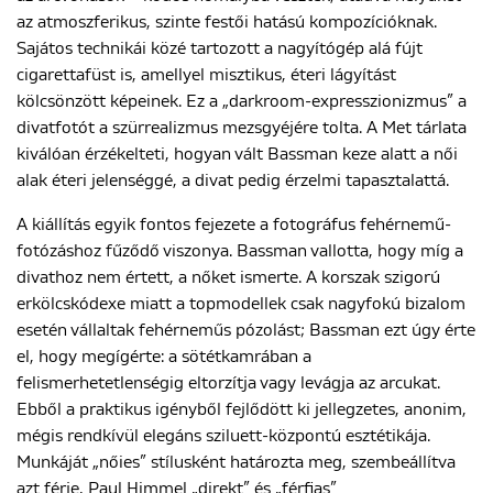
az atmoszferikus, szinte festői hatású kompozícióknak.
Sajátos technikái közé tartozott a nagyítógép alá fújt
cigarettafüst is, amellyel misztikus, éteri lágyítást
kölcsönzött képeinek. Ez a „darkroom-expresszionizmus” a
divatfotót a szürrealizmus mezsgyéjére tolta. A Met tárlata
kiválóan érzékelteti, hogyan vált Bassman keze alatt a női
alak éteri jelenséggé, a divat pedig érzelmi tapasztalattá.
A kiállítás egyik fontos fejezete a fotográfus fehérnemű-
fotózáshoz fűződő viszonya. Bassman vallotta, hogy míg a
divathoz nem értett, a nőket ismerte. A korszak szigorú
erkölcskódexe miatt a topmodellek csak nagyfokú bizalom
esetén vállaltak fehérneműs pózolást; Bassman ezt úgy érte
el, hogy megígérte: a sötétkamrában a
felismerhetetlenségig eltorzítja vagy levágja az arcukat.
Ebből a praktikus igényből fejlődött ki jellegzetes, anonim,
mégis rendkívül elegáns sziluett-központú esztétikája.
Munkáját „nőies” stílusként határozta meg, szembeállítva
azt férje, Paul Himmel „direkt” és „férfias”