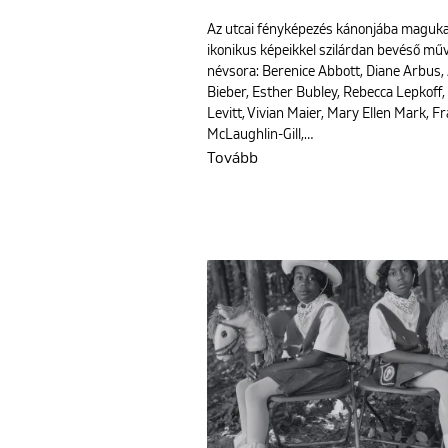
Az utcai fényképezés kánonjába maguk
ikonikus képeikkel szilárdan bevéső mű
névsora: Berenice Abbott, Diane Arbus, 
Bieber, Esther Bubley, Rebecca Lepkoff,
Levitt, Vivian Maier, Mary Ellen Mark, F
McLaughlin-Gill,…
Tovább