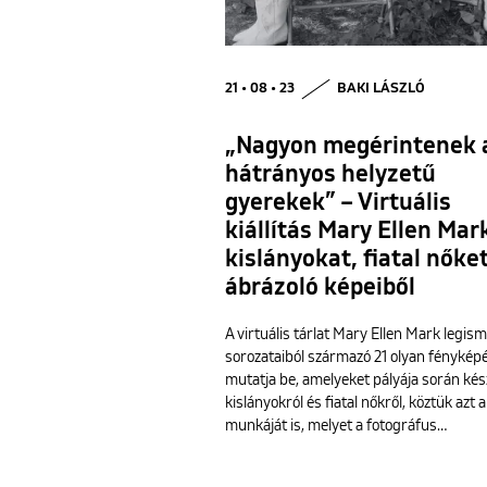
21 • 08 • 23
BAKI LÁSZLÓ
„Nagyon megérintenek 
hátrányos helyzetű
gyerekek” – Virtuális
kiállítás Mary Ellen Mar
kislányokat, fiatal nőke
ábrázoló képeiből
A virtuális tárlat Mary Ellen Mark legis
sorozataiból származó 21 olyan fénykép
mutatja be, amelyeket pályája során kész
kislányokról és fiatal nőkről, köztük azt a
munkáját is, melyet a fotográfus…