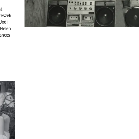
at
vészek
Jodi
 Helen
rances