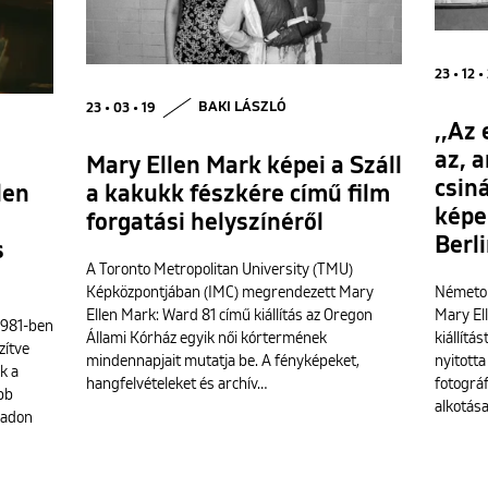
23 • 12 •
23 • 03 • 19
BAKI LÁSZLÓ
,,Az
az, 
Mary Ellen Mark képei a Száll
csin
a kakukk fészkére című film
len
képei
forgatási helyszínéről
Berl
s
A Toronto Metropolitan University (TMU)
Képközpontjában (IMC) megrendezett Mary
Németor
Ellen Mark: Ward 81 című kiállítás az Oregon
Mary El
1981-ben
Állami Kórház egyik női kórtermének
kiállítá
zítve
mindennapjait mutatja be. A fényképeket,
nyitotta
k a
hangfelvételeket és archív…
fotográ
bb
alkotása
oadon