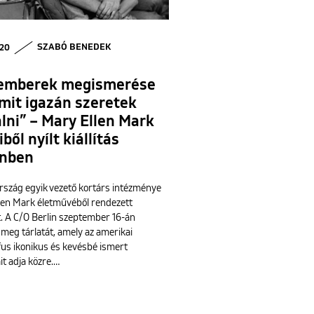
 20
SZABÓ BENEDEK
 emberek megismerése
amit igazán szeretek
álni” – Mary Ellen Mark
ből nyílt kiállítás
inben
szág egyik vezető kortárs intézménye
len Mark életművéből rendezett
st. A C/O Berlin szeptember 16-án
 meg tárlatát, amely az amerikai
fus ikonikus és kevésbé ismert
it adja közre.…