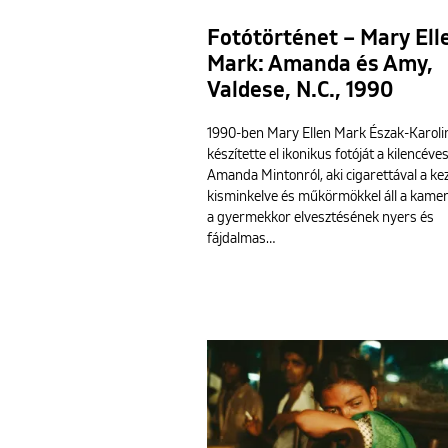
Fotótörténet – Mary Ell
Mark: Amanda és Amy,
Valdese, N.C., 1990
1990-ben Mary Ellen Mark Észak-Karol
készítette el ikonikus fotóját a kilencéve
Amanda Mintonról, aki cigarettával a ke
kisminkelve és műkörmökkel áll a kamera
a gyermekkor elvesztésének nyers és
fájdalmas…