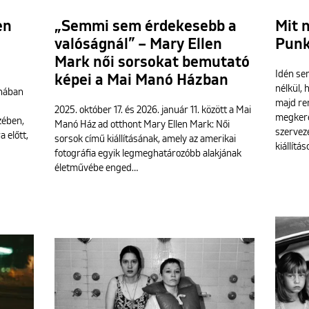
en
„Semmi sem érdekesebb a
Mit 
valóságnál” – Mary Ellen
Punkt
Mark női sorsokat bemutató
Idén se
képei a Mai Manó Házban
nélkül,
inában
majd rem
s
2025. október 17. és 2026. január 11. között a Mai
megkere
zében,
Manó Ház ad otthont Mary Ellen Mark: Női
szerveze
 előtt,
sorsok című kiállításának, amely az amerikai
kiállítá
fotográfia egyik legmeghatározóbb alakjának
életművébe enged…