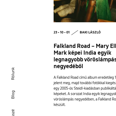
23 • 10 • 01
BAKI LÁSZLÓ
Falkland Road – Mary El
Mark képei India egyik
legnagyobb vöröslámpá
negyedéből
Rólunk
A Falkland Road című album eredetileg 
jelent meg, majd további fotókkal kiegés
egy 2005-ös Steidl-kiadásban publikáltá
Blog
képeket. A sorozat India egyik legnagyo
vöröslámpás negyedében, a Falkland R
készült.
Esszé