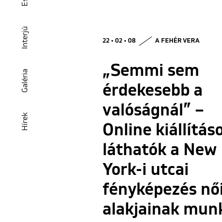
Interjú
22 • 02 • 08
A FEHÉR VERA
„Semmi sem
Galéria
érdekesebb a
valóságnál” –
Hírek
Online kiállítás
láthatók a New
York-i utcai
fényképezés nő
alakjainak mun