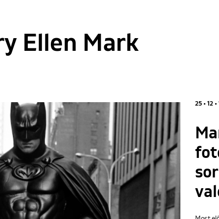
y Ellen Mark
25 • 12 •
Ma
fot
sor
va