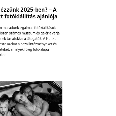
nézzünk 2025-ben? – A
 fotókiállítás ajánlója
m maradunk izgalmas fotókiállítások
 hiszen számos múzeum és galéria várja
ek tárlatokkal a látogatóit. A Punkt
ste azokat a hazai intézményeket és
teket, amelyek főleg fotó-alapú
sokat…