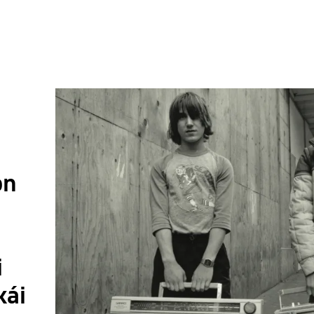
on
i
kái