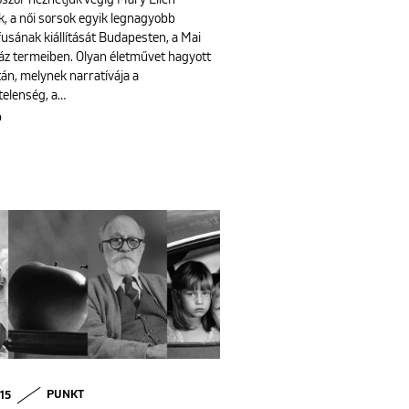
őször nézhetjük végig Mary Ellen
, a női sorsok egyik legnagyobb
usának kiállítását Budapesten, a Mai
z termeiben. Olyan életművet hagyott
án, melynek narratívája a
elenség, a…
b
 15
PUNKT