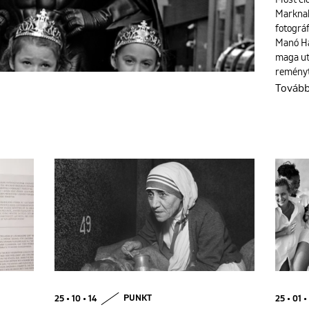
Most el
Marknak
fotográf
Manó Há
maga ut
reményt
Továb
25 • 10 • 14
PUNKT
25 • 01 •