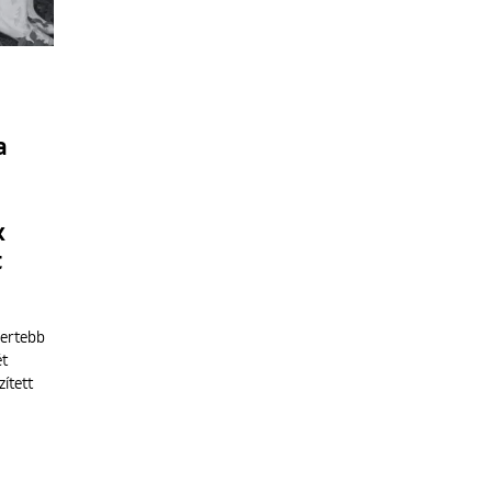
a
k
t
mertebb
ét
ített