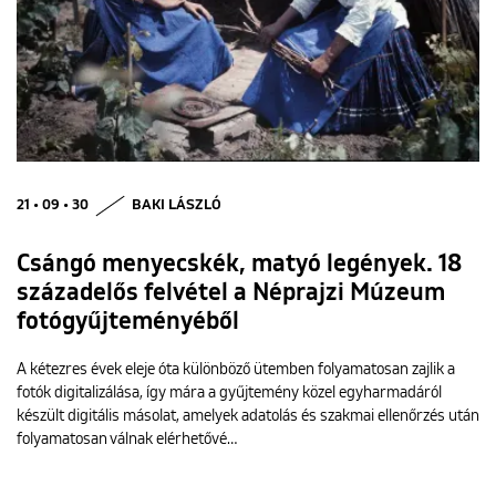
21 • 09 • 30
BAKI LÁSZLÓ
Csángó menyecskék, matyó legények. 18
századelős felvétel a Néprajzi Múzeum
fotógyűjteményéből
A kétezres évek eleje óta különböző ütemben folyamatosan zajlik a
fotók digitalizálása, így mára a gyűjtemény közel egyharmadáról
készült digitális másolat, amelyek adatolás és szakmai ellenőrzés után
folyamatosan válnak elérhetővé…