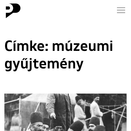
Hírek
Címke:
múzeumi
Galéria
gyűjtemény
Interjú
Esszé
Blog
Rólunk