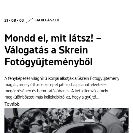
21 • 08 • 03
BAKI LÁSZLÓ
Mondd el, mit látsz! –
Válogatás a Skrein
Fotógyűjteményből
A fényképezés világhírű ikonjai alkotják a Skrein Fotógyűjtemény
magját, amely úttörő szerepet játszott a pillanatfelvételek
megőrzésében és bemutatásában is. A két jellemző, amely
megkülönbözteti más kollekcióktól az, hogy a gyűjtő…
Tovább