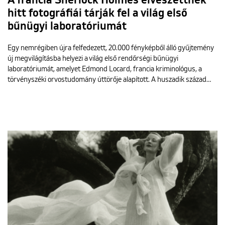
A francia Sherlock Holmes elveszettnek
hitt fotográfiái tárják fel a világ első
bűnügyi laboratóriumát
Egy nemrégiben újra felfedezett, 20.000 fényképből álló gyűjtemény
új megvilágításba helyezi a világ első rendőrségi bűnügyi
laboratóriumát, amelyet Edmond Locard, francia kriminológus, a
törvényszéki orvostudomány úttörője alapított. A huszadik század…