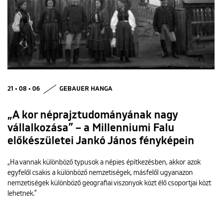
21 • 08 • 06
GEBAUER HANGA
„A kor néprajztudományának nagy
vállalkozása” – a Millenniumi Falu
előkészületei Jankó János fényképein
„Ha vannak különböző typusok a népies építkezésben, akkor azok
egyfelől csakis a különböző nemzetiségek, másfelől ugyanazon
nemzetiségek különböző geografiai viszonyok közt élő csoportjai közt
lehetnek.”