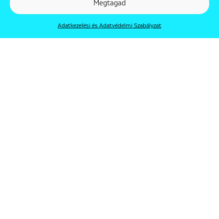
Megtagad
Adatkezelési és Adatvédelmi Szabályzat
© Punkt 2019. Minden jog védve.
Rólunk