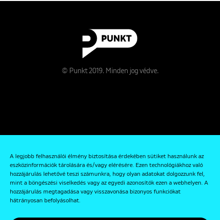
© Punkt 2019. Minden jog védve.
Rólunk
A legjobb felhasználói élmény biztosítása érdekében sütiket használunk az
Kapcsolat
eszközinformációk tárolására és/vagy elérésére. Ezen technológiákhoz való
hozzájárulás lehetővé teszi számunkra, hogy olyan adatokat dolgozzunk fel,
Adatkezelési és Adatvédelmi Szabályzat
mint a böngészési viselkedés vagy az egyedi azonosítók ezen a webhelyen. A
hozzájárulás megtagadása vagy visszavonása bizonyos funkciókat
hátrányosan befolyásolhat.