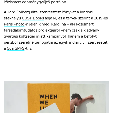
közismert
adománygyűjtő portálon
.
A Jörg Colberg által szerkesztett könyvet a londoni
ENGLISH
székhelyű
GOST Books
adja ki, és a tervek szerint a 2019-es
Paris Photo
-n jelenik meg. Karolina – aki közismert
társadalomtudatos projektjeiről –nem csak a kiadvány
gyártási költségei miatt kampányol, hanem a befolyt
pénzből szeretné támogatni az egyik indiai civil szervezetet,
a
Goa GPRS
-t is.