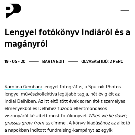
Hírek
Lengyel fotókönyv Indiáról és a
magányról
Galéria
Interjú
19 • 05 • 20
BARTA EDIT
OLVASÁSI IDŐ: 2 PERC
Esszé
Karolina Gembara
lengyel fotográfus, a Sputnik Photos
lengyel művészkollektíva legújabb tagja, hét évig élt az
Blog
indiai Delhiben. Az itt eltöltött évek során átélt személyes
élményekből és Delhihez fűződő ellentmondásos
Rólunk
viszonyáról készített most fotókönyvet
When we lie down,
grasses grow from us
címmel. A könyv kiadásához az alkotó
a napokban indított fundraising-kampányt az egyik