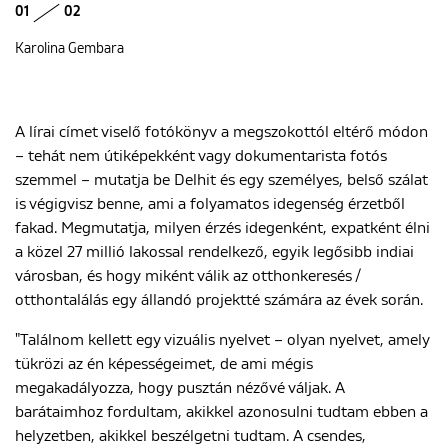
01
02
Karolina Gembara
A lírai címet viselő fotókönyv a megszokottól eltérő módon
– tehát nem útiképekként vagy dokumentarista fotós
szemmel – mutatja be Delhit és egy személyes, belső szálat
is végigvisz benne, ami a folyamatos idegenség érzetből
fakad. Megmutatja, milyen érzés idegenként, expatként élni
a közel 27 millió lakossal rendelkező, egyik legősibb indiai
városban, és hogy miként válik az otthonkeresés /
otthontalálás egy állandó projektté számára az évek során.
"Találnom kellett egy vizuális nyelvet – olyan nyelvet, amely
tükrözi az én képességeimet, de ami mégis
megakadályozza, hogy pusztán nézővé váljak. A
barátaimhoz fordultam, akikkel azonosulni tudtam ebben a
helyzetben, akikkel beszélgetni tudtam. A csendes,