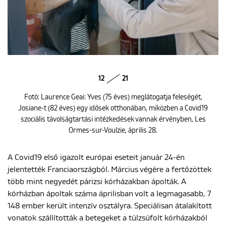
12
21
Fotó: Laurence Geai: Yves (75 éves) meglátogatja feleségét,
Josiane-t (82 éves) egy idősek otthonában, miközben a Covid19
szociális távolságtartási intézkedések vannak érvényben, Les
Ormes-sur-Voulzie, április 28.
A Covid19 első igazolt európai eseteit január 24-én
jelentették Franciaországból. Március végére a fertőzöttek
több mint negyedét párizsi kórházakban ápolták. A
kórházban ápoltak száma áprilisban volt a legmagasabb, 7
148 ember került intenzív osztályra. Speciálisan átalakított
vonatok szállították a betegeket a túlzsúfolt kórházakból