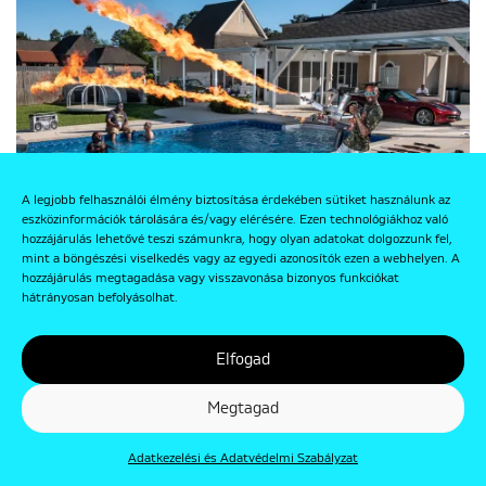
A legjobb felhasználói élmény biztosítása érdekében sütiket használunk az
eszközinformációk tárolására és/vagy elérésére. Ezen technológiákhoz való
hozzájárulás lehetővé teszi számunkra, hogy olyan adatokat dolgozzunk fel,
mint a böngészési viselkedés vagy az egyedi azonosítók ezen a webhelyen. A
hozzájárulás megtagadása vagy visszavonása bizonyos funkciókat
hátrányosan befolyásolhat.
15
21
Elfogad
Fotó: Gabriele Galimberti: Torrell Jasper (35 éves) a louisianai
Megtagad
Schrieverben lévő háza kertjében.(National Geographic számára)
Adatkezelési és Adatvédelmi Szabályzat