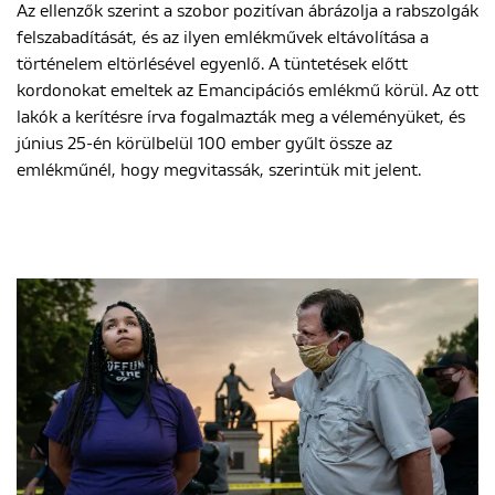
Az ellenzők szerint a szobor pozitívan ábrázolja a rabszolgák
felszabadítását, és az ilyen emlékművek eltávolítása a
történelem eltörlésével egyenlő. A tüntetések előtt
kordonokat emeltek az Emancipációs emlékmű körül. Az ott
lakók a kerítésre írva fogalmazták meg a véleményüket, és
június 25-én körülbelül 100 ember gyűlt össze az
emlékműnél, hogy megvitassák, szerintük mit jelent.