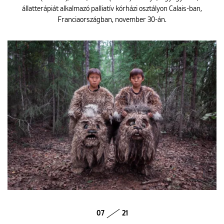
állatterápiát alkalmazó palliatív kórházi osztályon Calais-ban,
Franciaországban, november 30-án.
07
21