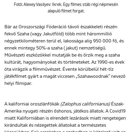
Fotó: Alexey Vasilyev: Ikrek. Egy filmes stáb régi népmesén
alapuló filmet forgat.
Bár az Oroszországi Föderáció távoli északkeleti részén
fekvő Szaha (vagy Jakutföld) több mint hárommillió
négyzetkilométeren terül el, lakossága alig 950 000 fő, és
ennek mintegy 50%-a szaha (jakut) nemzetiségű.
Művészeti eszközökkel mutatják be és őrzik meg a szaha
kultúrát, hagyományokat és történeteket. Az 1990-es évek
óta virágzik a filmművészet. Évente körülbelül hét-tíz
játékfilmet gyárt a magát viccesen „Szahawoodnak" nevező
helyi filmipar.
A kaliforniai oroszlánfókák
(Zalophus californianus)
Észak-
Amerika nyugati részén őshonos, játékos állatok. A Covid19
miatt Kaliforniában is elrendelt lezárások miatt rengetegen
kirándultak és nézegettek állatokat a természetes