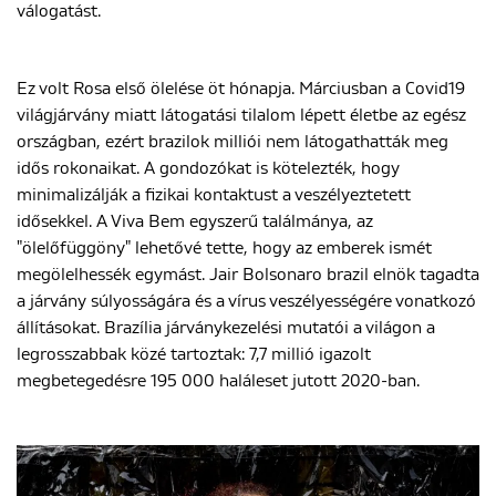
válogatást.
Ez volt Rosa első ölelése öt hónapja. Márciusban a Covid19
világjárvány miatt látogatási tilalom lépett életbe az egész
országban, ezért brazilok milliói nem látogathatták meg
idős rokonaikat. A gondozókat is kötelezték, hogy
minimalizálják a fizikai kontaktust a veszélyeztetett
idősekkel. A Viva Bem egyszerű találmánya, az
"ölelőfüggöny" lehetővé tette, hogy az emberek ismét
megölelhessék egymást. Jair Bolsonaro brazil elnök tagadta
a járvány súlyosságára és a vírus veszélyességére vonatkozó
állításokat. Brazília járványkezelési mutatói a világon a
legrosszabbak közé tartoztak: 7,7 millió igazolt
megbetegedésre 195 000 haláleset jutott 2020-ban.