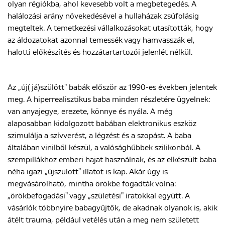
olyan régiókba, ahol kevesebb volt a megbetegedés. A
halálozási arány növekedésével a hullaházak zsúfolásig
megteltek. A temetkezési vállalkozásokat utasították, hogy
az áldozatokat azonnal temessék vagy hamvasszák el,
halotti előkészítés és hozzátartartozói jelenlét nélkül.
Az „új(já)szülött" babák először az 1990-es években jelentek
meg. A hiperrealisztikus baba minden részletére ügyelnek:
van anyajegye, erezete, könnye és nyála. A még
alaposabban kidolgozott babában elektronikus eszköz
szimulálja a szívverést, a légzést és a szopást. A baba
általában vinilből készül, a valósághűbbek szilikonból. A
szempillákhoz emberi hajat használnak, és az elkészült baba
néha igazi „újszülött" illatot is kap. Akár úgy is
megvásárolható, mintha örökbe fogadták volna:
„örökbefogadási" vagy „születési" iratokkal együtt. A
vásárlók többnyire babagyűjtők, de akadnak olyanok is, akik
átélt trauma, például vetélés után a meg nem született