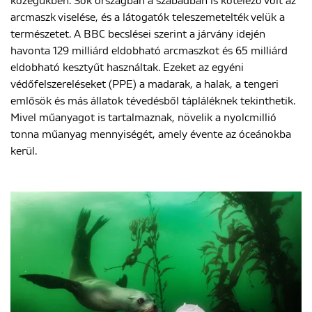
közegükben. Sok országban a szabadban is kötelező volt az
arcmaszk viselése, és a látogatók teleszemetelték velük a
természetet. A BBC becslései szerint a járvány idején
havonta 129 milliárd eldobható arcmaszkot és 65 milliárd
eldobható kesztyűt használtak. Ezeket az egyéni
védőfelszereléseket (PPE) a madarak, a halak, a tengeri
emlősök és más állatok tévedésből tápláléknek tekinthetik.
Mivel műanyagot is tartalmaznak, növelik a nyolcmillió
tonna műanyag mennyiségét, amely évente az óceánokba
kerül.