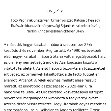
05
21
Fotó: Vaghinak Ghazaryan: Örményország Katona pihen egy
lövészárokban az örményországi Szjunik északkeleti részén,
Nerkin Khndzoreszkben október 31-én.
A második hegyi-karabahi háború szeptember 27-én
kezdődött és november 9-ig tartott. Az 1990-es évekbeli
első hegyi- karabahi háború óta ez volt a legsúlyosabb harc
az örmény nemzetiségű erők és Azerbajdzsán között a
vitatott területért. Az első háború bizonytalan tűzszünettel
ért véget, az örmények kikiáltották a de facto független
államot, Arcahot. A felek egymás mellett élése feszült
maradt, az ismétlődő összecsapások 2020-ban újra
háborúvá fajultak. Az Oroszország közvetítésével létrejött
novemberi megállapodás kimondta a fegyvernyugvást.
Azerbajdzsán visszaszerezte Hegyi-Karabah egyes részeit és
a szomszédos Lacin, Kelbajar és Agdam területét. Orosz