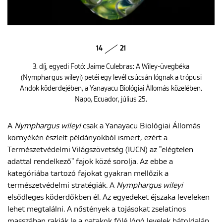
14
21
3. díj, egyedi Fotó: Jaime Culebras: A Wiley-üvegbéka
(Nymphargus wileyi) petéi egy levél csúcsán lógnak a trópusi
Andok köderdejében, a Yanayacu Biológiai Állomás közelében.
Napo, Ecuador, július 25.
A
Nymphargus wileyi
csak a Yanayacu Biológiai Állomás
környékén észlelt példányokból ismert, ezért a
Természetvédelmi Világszövetség (IUCN) az "elégtelen
adattal rendelkező" fajok közé sorolja. Az ebbe a
kategóriába tartozó fajokat gyakran mellőzik a
természetvédelmi stratégiák. A
Nymphargus wileyi
elsődleges köderdőkben él. Az egyedeket éjszaka leveleken
lehet megtalálni. A nőstények a tojásokat zselatinos
masszában rakják le a patakok fölé lógó levelek hátoldalán,