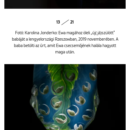
13
21
Fotó: Karolina Jonderko: Ewa magához öleli „új(já)szülött"
babáját a lengyelországi Rzeszowban, 2019 novemberében. A
baba betölti az űrt, amit Ewa csecsemőjének halála hagyott
maga után.