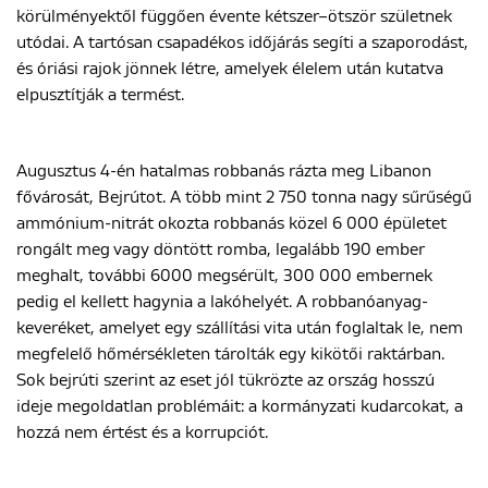
körülményektől függően évente kétszer–ötször születnek
utódai. A tartósan csapadékos időjárás segíti a szaporodást,
és óriási rajok jönnek létre, amelyek élelem után kutatva
elpusztítják a termést.
Augusztus 4-én hatalmas robbanás rázta meg Libanon
fővárosát, Bejrútot. A több mint 2 750 tonna nagy sűrűségű
ammónium-nitrát okozta robbanás közel 6 000 épületet
rongált meg vagy döntött romba, legalább 190 ember
meghalt, további 6000 megsérült, 300 000 embernek
pedig el kellett hagynia a lakóhelyét. A robbanóanyag-
keveréket, amelyet egy szállítási vita után foglaltak le, nem
megfelelő hőmérsékleten tárolták egy kikötői raktárban.
Sok bejrúti szerint az eset jól tükrözte az ország hosszú
ideje megoldatlan problémáit: a kormányzati kudarcokat, a
hozzá nem értést és a korrupciót.