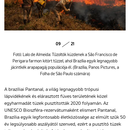
09
21
Fotó: Lalo de Almeida: Tűzoltók küzdenek a São Francisco de
Perigara farmon kitört tűzzel, ahol Brazília egyik legnagyobb
jácintkék arapapagáj populációja él. (Brazília, Panos Pictures, a
Folha de São Paulo számára)
A brazíliai Pantanal, a világ legnagyobb trópusi
lápvidékének és elárasztott füves területének közel
egyharmadát tüzek pusztították 2020 folyamán. Az
UNESCO Bioszféra-rezervátumaként elismert Pantanal,
Brazília egyik legfontosabb életközössége az elmúlt szűk 50
év legsúlyosabb aszályától szenved, ezért a pusztító tüzek