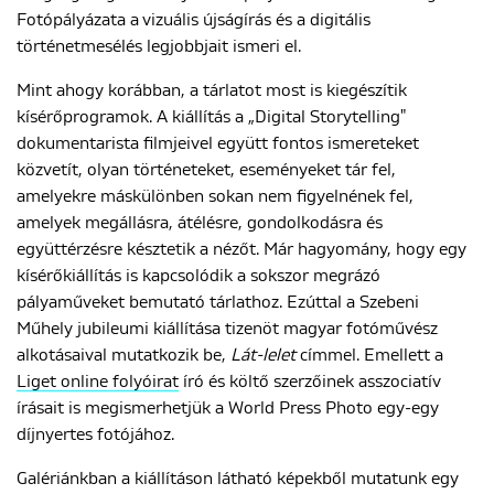
Fotópályázata a vizuális újságírás és a digitális
történetmesélés legjobbjait ismeri el.
Mint ahogy korábban, a tárlatot most is kiegészítik
kísérőprogramok. A kiállítás a „Digital Storytelling"
dokumentarista filmjeivel együtt fontos ismereteket
közvetít, olyan történeteket, eseményeket tár fel,
amelyekre máskülönben sokan nem figyelnének fel,
amelyek megállásra, átélésre, gondolkodásra és
együttérzésre késztetik a nézőt. Már hagyomány, hogy egy
kísérőkiállítás is kapcsolódik a sokszor megrázó
pályaműveket bemutató tárlathoz. Ezúttal a Szebeni
Műhely jubileumi kiállítása tizenöt magyar fotóművész
alkotásaival mutatkozik be,
Lát-lelet
címmel. Emellett a
Liget online folyóirat
író és költő szerzőinek asszociatív
írásait is megismerhetjük a World Press Photo egy-egy
díjnyertes fotójához.
Galériánkban a kiállításon látható képekből mutatunk egy