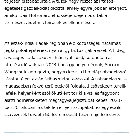
teljesen elszabadultak. A tüzek nagy részét az irtásos-
égetéses gazdálkodás okozta, amely egyre jobban elterjedt,
amikor Jair Bolsonaro elnöksége idején lazultak a
természetvédelmi előírások és ellenőrzések.
Az észak-indiai Ladak régióban élő közösségek hatalmas
jégkúpokat építenek, nyárra így biztosítják a vizet. A hideg,
sivatagos Ladak akut vízhiánnyal küzd, különösen az
ültetési időszakban. 2013-ban egy helyi mérnök, Sonam
Wangchuk kidolgozta, hogyan lehet a Himalája olvadékvizét
tárolni télen, aztán felhasználni tavasszal. Az olvadékvizet a
magasabban fekvő területekről földalatti csövekben terelik
lefelé, helyenként szökőkútként tör ki a víz, és fagypont
alatti hőmérsékleten megfagyva jégsztúpát képez. 2020-
ban 26 faluban hoztak létre ilyen sztúpákat, és egy épülő
csővezeték további 50 létrehozását teszi majd lehetővé.