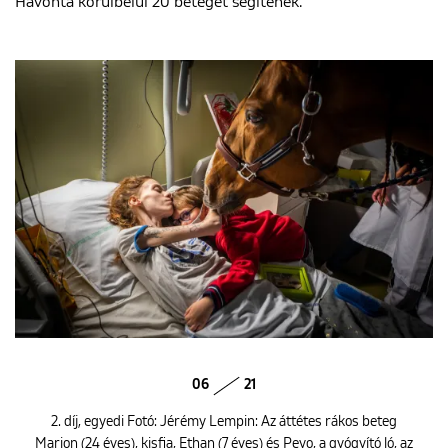
Havonta körülbelül 20 beteget segítenek.
06
21
2. díj, egyedi Fotó: Jérémy Lempin: Az áttétes rákos beteg
Marion (24 éves), kisfia, Ethan (7 éves) és Peyo, a gyógyító ló, az