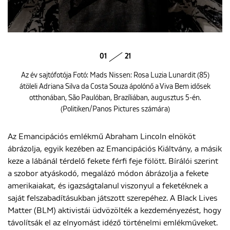
01
21
Az év sajtófotója Fotó: Mads Nissen: Rosa Luzia Lunardit (85)
átöleli Adriana Silva da Costa Souza ápolónő a Viva Bem idősek
otthonában, São Paulóban, Brazíliában, augusztus 5-én.
(Politiken/Panos Pictures számára)
Az Emancipációs emlékmű Abraham Lincoln elnököt
ábrázolja, egyik kezében az Emancipációs Kiáltvány, a másik
keze a lábánál térdelő fekete férfi feje fölött. Bírálói szerint
a szobor atyáskodó, megalázó módon ábrázolja a fekete
amerikaiakat, és igazságtalanul viszonyul a feketéknek a
saját felszabadításukban játszott szerepéhez. A Black Lives
Matter (BLM) aktivistái üdvözölték a kezdeményezést, hogy
távolítsák el az elnyomást idéző történelmi emlékműveket.