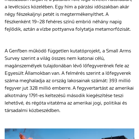
a levélcsúcs közelében. Egy hím a párzási időszakban akár
négy fészekaljnyi petét is megtermékenyíthet. A
fészkenként 19–28 fehéres színű embrió néhány napig
fejlődik, aztán a vízbe pottyanva folytatja metamorfózisát.
A Genfben működő független kutatóprojekt, a Small Arms
Survey szerint a világ összes nem katonai célú,
magánszemélyek tulajdonában lévő lőfegyverének fele az
Egyesült Államokban van. A felmérés szerint a lőfegyverek
száma meghaladja az ország lakosainak számát: 393 millió
fegyver jut 328 millió emberre. A fegyvertartást az amerikai
alkotmány 1791-es keltezésű második kiegészítése teszi
lehetővé, és régóta vitatéma az amerikai jogi, politikai és
társadalmi közbeszédben.