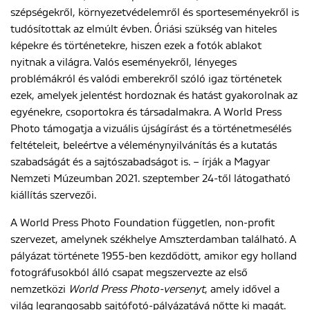
szépségekről, környezetvédelemről és sporteseményekről is
tudósítottak az elmúlt évben. Óriási szükség van hiteles
képekre és történetekre, hiszen ezek a fotók ablakot
ENGLISH
nyitnak a világra. Valós eseményekről, lényeges
problémákról és valódi emberekről szóló igaz történetek
ezek, amelyek jelentést hordoznak és hatást gyakorolnak az
egyénekre, csoportokra és társadalmakra. A World Press
Photo támogatja a vizuális újságírást és a történetmesélés
feltételeit, beleértve a véleménynyilvánítás és a kutatás
szabadságát és a sajtószabadságot is. – írják a Magyar
Nemzeti Múzeumban 2021. szeptember 24-től látogatható
kiállítás szervezői.
A World Press Photo Foundation független, non-profit
szervezet, amelynek székhelye Amszterdamban található. A
pályázat története 1955-ben kezdődött, amikor egy holland
fotográfusokból álló csapat megszervezte az első
nemzetközi
World Press Photo-versenyt
, amely idővel a
világ legrangosabb sajtófotó-pályázatává nőtte ki magát.