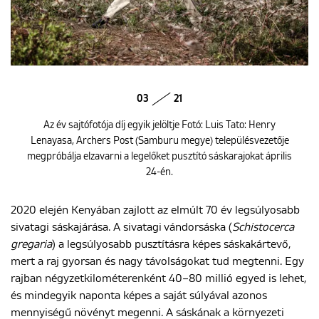
03
21
Az év sajtófotója díj egyik jelöltje Fotó: Luis Tato: Henry
Lenayasa, Archers Post (Samburu megye) településvezetője
megpróbálja elzavarni a legelőket pusztító sáskarajokat április
24-én.
2020 elején Kenyában zajlott az elmúlt 70 év legsúlyosabb
sivatagi sáskajárása. A sivatagi vándorsáska (
Schistocerca
gregaria
) a legsúlyosabb pusztításra képes sáskakártevő,
mert a raj gyorsan és nagy távolságokat tud megtenni. Egy
rajban négyzetkilométerenként 40–80 millió egyed is lehet,
és mindegyik naponta képes a saját súlyával azonos
mennyiségű növényt megenni. A sáskának a környezeti