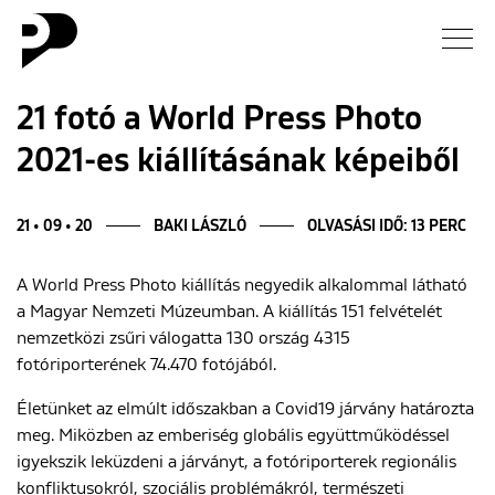
Hírek
21 fotó a World Press Photo
2021-es kiállításának képeiből
Galéria
Interjú
21 • 09 • 20
BAKI LÁSZLÓ
OLVASÁSI IDŐ: 13 PERC
A World Press Photo kiállítás negyedik alkalommal látható
Esszé
a Magyar Nemzeti Múzeumban. A kiállítás 151 felvételét
nemzetközi zsűri válogatta 130 ország 4315
Blog
fotóriporterének 74.470 fotójából.
Rólunk
Életünket az elmúlt időszakban a Covid19 járvány határozta
meg. Miközben az emberiség globális együttműködéssel
igyekszik leküzdeni a járványt, a fotóriporterek regionális
konfliktusokról, szociális problémákról, természeti