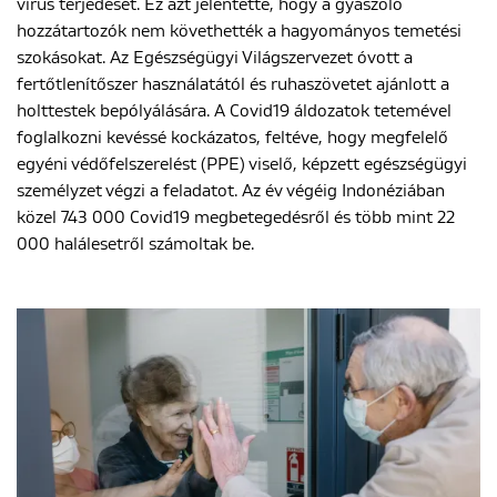
vírus terjedését. Ez azt jelentette, hogy a gyászoló
hozzátartozók nem követhették a hagyományos temetési
szokásokat. Az Egészségügyi Világszervezet óvott a
fertőtlenítőszer használatától és ruhaszövetet ajánlott a
holttestek bepólyálására. A Covid19 áldozatok tetemével
foglalkozni kevéssé kockázatos, feltéve, hogy megfelelő
egyéni védőfelszerelést (PPE) viselő, képzett egészségügyi
személyzet végzi a feladatot. Az év végéig Indonéziában
közel 743 000 Covid19 megbetegedésről és több mint 22
000 halálesetről számoltak be.