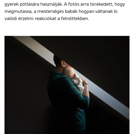
gyerek pótlására használják. A fotós arra törekedett, hogy
megmutassa, a mesterséges babák hogyan váltanak ki
valódi érzelmi reakciókat a felnőttekben.