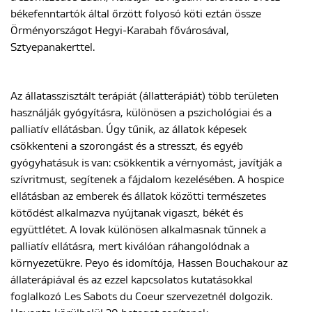
békefenntartók által őrzött folyosó köti eztán össze
Örményországot Hegyi-Karabah fővárosával,
Sztyepanakerttel.
Az állatasszisztált terápiát (állatterápiát) több területen
használják gyógyításra, különösen a pszichológiai és a
palliatív ellátásban. Úgy tűnik, az állatok képesek
csökkenteni a szorongást és a stresszt, és egyéb
gyógyhatásuk is van: csökkentik a vérnyomást, javítják a
szívritmust, segítenek a fájdalom kezelésében. A hospice
ellátásban az emberek és állatok közötti természetes
kötődést alkalmazva nyújtanak vigaszt, békét és
együttlétet. A lovak különösen alkalmasnak tűnnek a
palliatív ellátásra, mert kiválóan ráhangolódnak a
környezetükre. Peyo és idomítója, Hassen Bouchakour az
állaterápiával és az ezzel kapcsolatos kutatásokkal
foglalkozó Les Sabots du Coeur szervezetnél dolgozik.