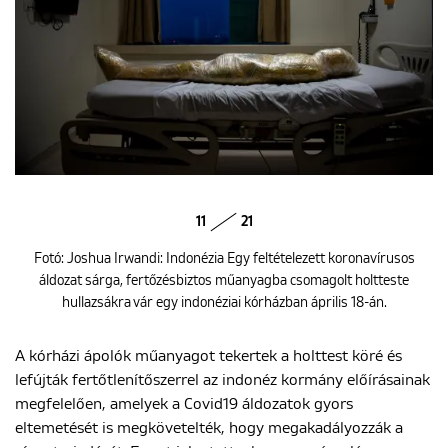
11
21
Fotó: Joshua Irwandi: Indonézia Egy feltételezett koronavírusos
áldozat sárga, fertőzésbiztos műanyagba csomagolt holtteste
hullazsákra vár egy indonéziai kórházban április 18-án.
A kórházi ápolók műanyagot tekertek a holttest köré és
lefújták fertőtlenítőszerrel az indonéz kormány előírásainak
megfelelően, amelyek a Covid19 áldozatok gyors
eltemetését is megkövetelték, hogy megakadályozzák a