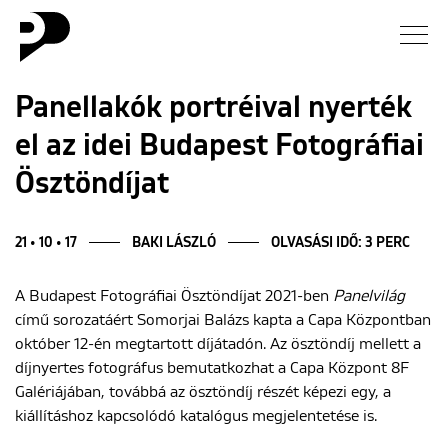
Hírek
Panellakók portréival nyerték
el az idei Budapest Fotográfiai
Galéria
Ösztöndíjat
Interjú
21 • 10 • 17
BAKI LÁSZLÓ
OLVASÁSI IDŐ: 3 PERC
Esszé
A Budapest Fotográfiai Ösztöndíjat 2021-ben
Panelvilág
Blog
című sorozatáért Somorjai Balázs kapta a Capa Központban
október 12-én megtartott díjátadón. Az ösztöndíj mellett a
Rólunk
díjnyertes fotográfus bemutatkozhat a Capa Központ 8F
Galériájában, továbbá az ösztöndíj részét képezi egy, a
kiállításhoz kapcsolódó katalógus megjelentetése is.