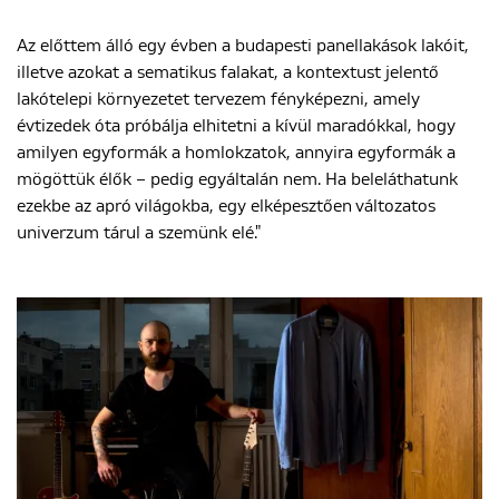
Az előttem álló egy évben a budapesti panellakások lakóit,
illetve azokat a sematikus falakat, a kontextust jelentő
lakótelepi környezetet tervezem fényképezni, amely
évtizedek óta próbálja elhitetni a kívül maradókkal, hogy
amilyen egyformák a homlokzatok, annyira egyformák a
mögöttük élők – pedig egyáltalán nem. Ha beleláthatunk
ezekbe az apró világokba, egy elképesztően változatos
univerzum tárul a szemünk elé."