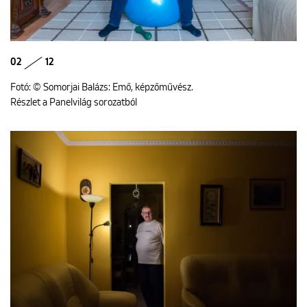
02
12
Fotó: © Somorjai Balázs: Emő, képzőművész.
Részlet a Panelvilág sorozatból