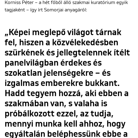
Korniss Péter – a hét főből álló szakmai kuratórium egyik
tagjaként – így írt Somorjai anyagáról:
ENGLISH
„Képei meglepő világot tárnak
fel, hiszen a közvélekedésben
szürkének és jellegtelennek ítélt
panelvilágban érdekes és
szokatlan jelenségekre – és
izgalmas emberekre bukkant.
Hadd tegyem hozzá, aki ebben a
szakmában van, s valaha is
próbálkozott ezzel, az tudja,
mennyi munka kell ahhoz, hogy
egyáltalán beléphessünk ebbe a