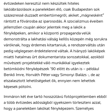
évtizedeken keresztül nem készültek hiteles
lakóábrázolások a panelekben élő, csak Budapesten sok
százezressé duzzadt embertömegről, akiket „mágnesként”
rántott a fővárosba az iparosodás. A szocializmus éveiben
jellemzően csupán akkor jelentek meg a lakók a
fényképeken, amikor a központi propaganda velük
demonstrálta a lakhatási válság kellős közepén még sorukra
váróknak, hogy érdemes kitartaniuk, a rendszerváltás után
pedig véglegesen érdektelenné váltak. A hiányzó lakóképek
miatti hatalmas űrt dokumentarista sorozatokkal, azokból
művészeti projektekké váló munkákkal igyekeztek
betömködni fényképészek ‘90 előtt és után is – például
Benkő Imre, Horváth Péter vagy Simonyi Balázs -, de az
elszalasztott lehetőségeket ők, ennyien nem lehettek
képesek pótolni.
Immáron két éve tartó hosszútávú fotóprojektemben ebből
a több évtizedes adósságból igyekszem törleszteni azzal,
hogy a panelekben lakókat fényképezem. Személyes