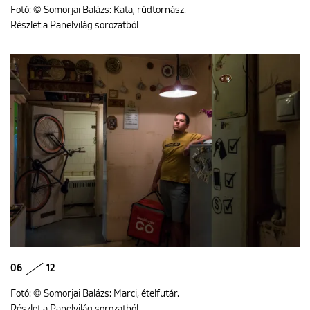
Fotó: © Somorjai Balázs: Kata, rúdtornász.
Részlet a Panelvilág sorozatból
06
12
Fotó: © Somorjai Balázs: Marci, ételfutár.
Részlet a Panelvilág sorozatból