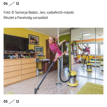
04
12
Fotó: © Somorjai Balázs: Jani, szobafestő-mázoló.
Részlet a Panelvilág sorozatból
05
12