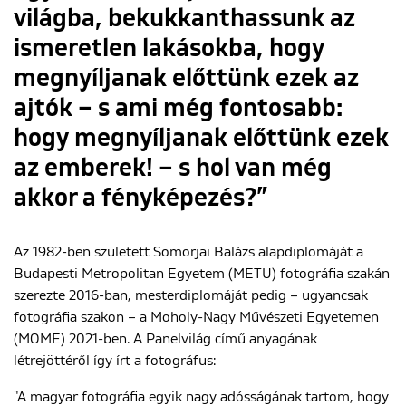
világba, bekukkanthassunk az
ismeretlen lakásokba, hogy
megnyíljanak előttünk ezek az
ajtók – s ami még fontosabb:
hogy megnyíljanak előttünk ezek
az emberek! – s hol van még
akkor a fényképezés?”
Az 1982-ben született Somorjai Balázs alapdiplomáját a
Budapesti Metropolitan Egyetem (METU) fotográfia szakán
szerezte 2016-ban, mesterdiplomáját pedig – ugyancsak
fotográfia szakon – a Moholy-Nagy Művészeti Egyetemen
(MOME) 2021-ben. A Panelvilág című anyagának
létrejöttéről így írt a fotográfus:
"A magyar fotográfia egyik nagy adósságának tartom, hogy