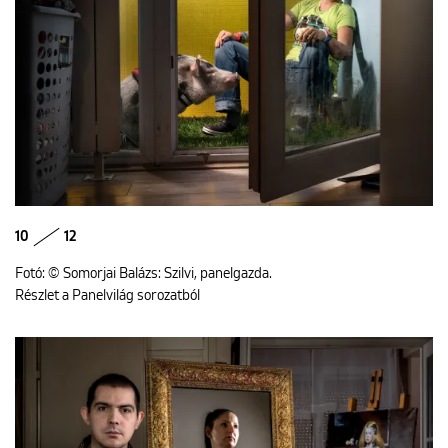
10
12
Fotó: © Somorjai Balázs: Szilvi, panelgazda.
Részlet a Panelvilág sorozatból