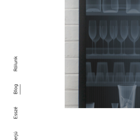
Rólunk
Blog
Esszé
Interjú