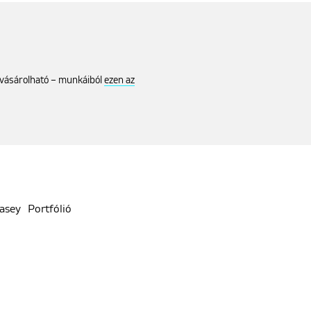
vásárolható – munkáiból
ezen az
easey
Portfólió