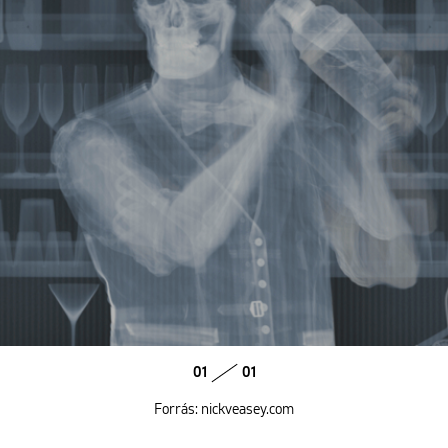
01
01
Forrás: nickveasey.com