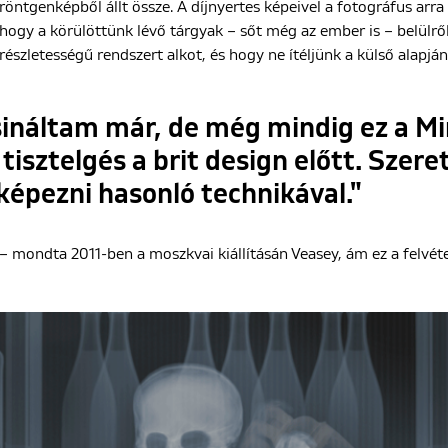
röntgenképből állt össze. A díjnyertes képeivel a fotográfus arra 
hogy a körülöttünk lévő tárgyak – sőt még az ember is – belülről
részletességű rendszert alkot, és hogy ne ítéljünk a külső alapján
sináltam már, de még mindig ez a Mi
isztelgés a brit design előtt. Szer
képezni hasonló technikával."
– mondta 2011-ben a moszkvai kiállításán Veasey, ám ez a felvét