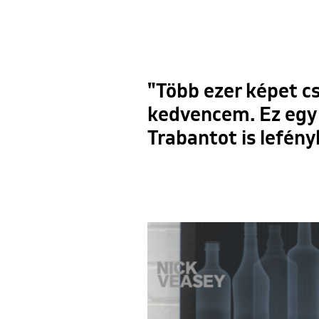
"Több ezer képet c
kedvencem. Ez egy t
Trabantot is lefény