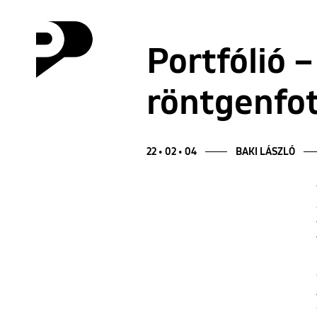
Portfólió –
röntgenfo
22 • 02 • 04
BAKI LÁSZLÓ