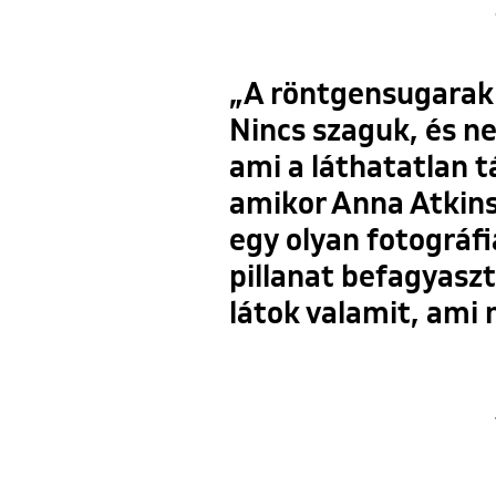
„A röntgensugarak 
Nincs szaguk, és n
ami a láthatatlan t
amikor Anna Atkins
egy olyan fotográfi
pillanat befagyasz
látok valamit, ami 