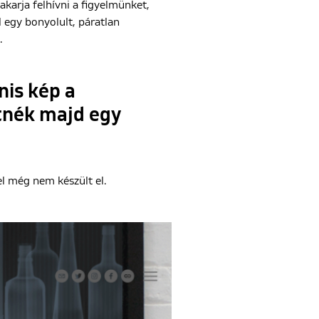
akarja felhívni a figyelmünket,
 egy bonyolult, páratlan
.
nis kép a
etnék majd egy
el még nem készült el.