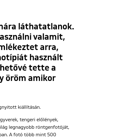
ára láthatatlanok.
asználni valamit,
emlékeztet arra,
otípiát használt
ehetővé tette a
gy öröm amikor
itott kiállításán.
gyverek, tengeri előlények,
világ legnagyobb röntgenfotóját,
ban. A fotó több mint 500