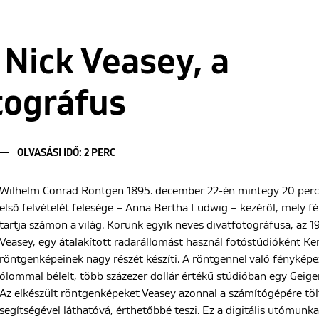
 Nick Veasey, a
tográfus
OLVASÁSI IDŐ: 2 PERC
Wilhelm Conrad Röntgen 1895. december 22-én mintegy 20 perces
első felvételét felesége – Anna Bertha Ludwig – kezéről, mely f
tartja számon a világ. Korunk egyik neves divatfotográfusa, az 
Veasey, egy átalakított radarállomást használ fotóstúdióként Ke
röntgenképeinek nagy részét készíti. A röntgennel való fényképe
ólommal bélelt, több százezer dollár értékű stúdióban egy Geiger
Az elkészült röntgenképeket Veasey azonnal a számítógépére töl
segítségével láthatóvá, érthetőbbé teszi. Ez a digitális utómunk