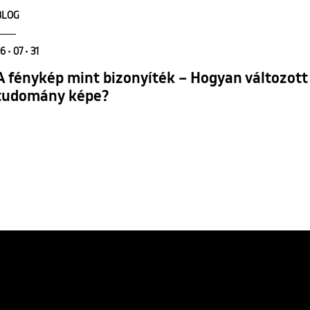
BLOG
6 • 07 • 31
A fénykép mint bizonyíték – Hogyan változott
tudomány képe?