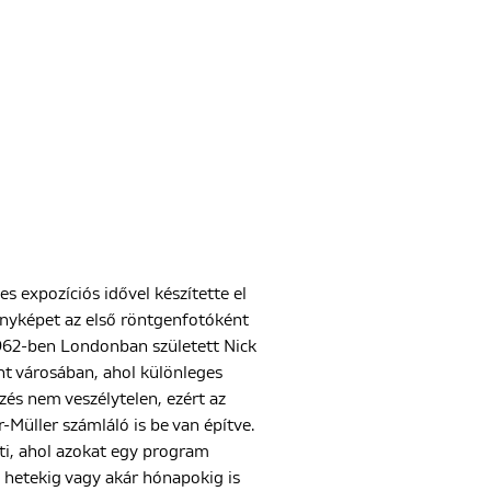
 expozíciós idővel készítette el
ényképet az első röntgenfotóként
1962-ben Londonban született Nick
nt városában, ahol különleges
zés nem veszélytelen, ezért az
-Müller számláló is be van építve.
ti, ahol azokat egy program
a hetekig vagy akár hónapokig is