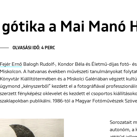
 gótika a Mai Manó 
OLVASÁSI IDŐ: 4 PERC
Fejér Ernő
Balogh Rudolf-, Kondor Béla és Életmű-díjas fotó- é
Miskolcon. A hatvanas években művészeti tanulmányokat folytato
Könyvtár Kiállítótermében és a Miskolci Galériában végzett kult
úgymond „kényszerből” kezdett el a fotográfiával professzionál
szerzett fényképész oklevelet és kezdett el csoportos kiállításo
szaklapokban publikálni. 1986-tól a Magyar Fotóművészek Szöve
Sorozatait m
autonóm, a ko