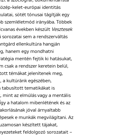
mzi: a szociográf, dokumentarista
közép-kelet-európai identitás
ulatai, sötét tónusai tágítják egy
bb szemléletmód irányába. Többek
lcvanas években készült
Vesztesek
 sorozatai sem a rendszerváltás
antgárd ellenkultúra hangján
eg, hanem egy mondhatni
ratégia mentén fejtik ki hatásukat,
m csak a rendszer keretein belül,
ltott témákat jelenítenek meg,
 a kultúránk egészében,
n tabusított tematikákat is
, mint az elmúlás vagy a mentális
Így a hatalom mibenlétének és az
korlásának jóval árnyaltabb
épesek e munkák megvilágítani. Az
uzamosan készített tájakat,
yezeteket feldolgozó sorozatait –