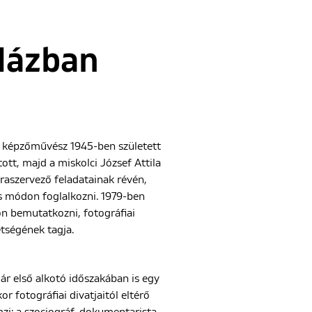
Házban
s képzőművész 1945-ben született
tt, majd a miskolci József Attila
úraszervező feladatainak révén,
is módon foglalkozni. 1979-ben
kon bemutatkozni, fotográfiai
tségének tagja.
ár első alkotó időszakában is egy
r fotográfiai divatjaitól eltérő