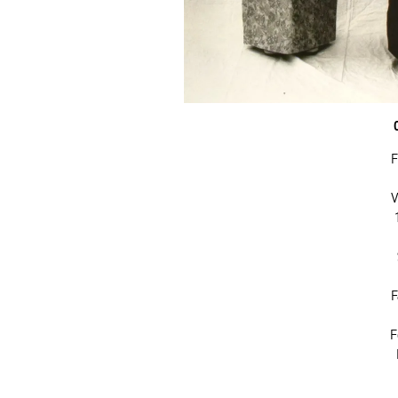
F
V
F
F