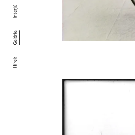
Interjú
Galéria
Hírek