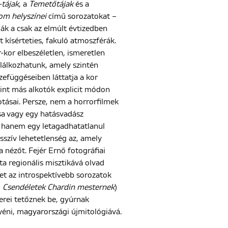
-tájak
, a
Temetőtájak
és a
m helyszínei
című sorozatokat –
ják a csak az elmúlt évtizedben
t kísérteties, fakuló atmoszférák.
-kor elbeszéletlen, ismeretlen
alálkozhatunk, amely szintén
efüggéseiben láttatja a kor
int más alkotók explicit módon
kotásai. Persze, nem a horrorfilmek
sa vagy egy hatásvadász
 hanem egy letagadhatatlanul
esszív lehetetlenség az, amely
 nézőt. Fejér Ernő fotográfiai
ta regionális misztikává olvad
et az introspektívebb sorozatok
 Csendéletek Chardin mesternek
)
erei tetőznek be, gyúrnak
éni, magyarországi újmitológiává.