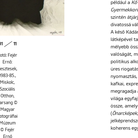
például a
Kő
Gyermekkoro
szintén átjár
divatossá vál
A késő Kádár
látképével t
01
11
mélyebb össz
valóságát, m
otó: Fejér
politikus al
Ernő:
üres riogatá
esztesek,
1983-85.,
nyomasztás,
Miskolc,
kafkai, expr
Szociális
megragadja a
Otthon,
világa egyfaj
arsang ©
össze, amely
Magyar
(
Önarcképek,
otográfiai
jelképrendsz
Múzeum
koherens egy
© Fejér
Ernő