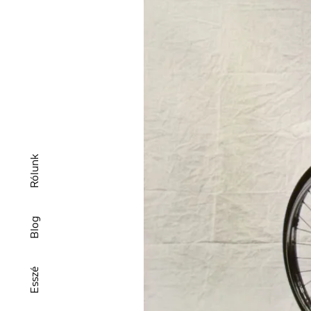
Rólunk
Blog
Esszé