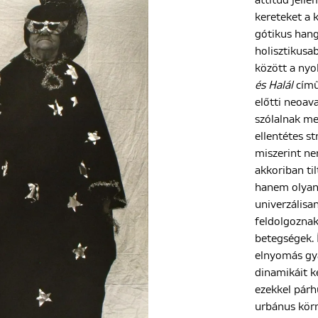
attitűd jelle
kereteket a 
gótikus hang
holisztikusa
között a nyo
és Halál
című
előtti neoav
szólalnak m
ellentétes st
miszerint ne
akkoriban ti
hanem olyan,
univerzálisa
feldolgoznak
betegségek. 
elnyomás gya
dinamikáit k
ezekkel párh
urbánus körn