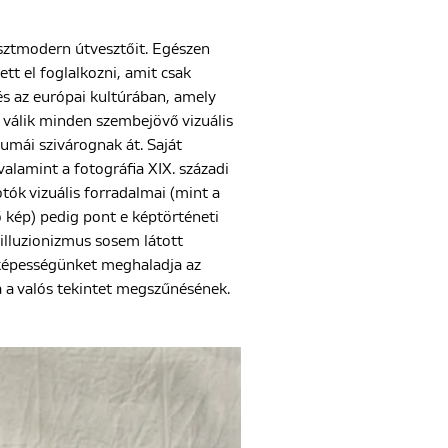
sztmodern útvesztőit. Egészen
ett el foglalkozni, amit csak
s az európai kultúrában, amely
vá válik minden szembejövő vizuális
umái szivárognak át. Saját
valamint a fotográfia XIX. századi
tók vizuális forradalmai (mint a
ő kép) pedig pont e képtörténeti
 illuzionizmus sosem látott
ó képességünket meghaladja az
 a valós tekintet megszűnésének.