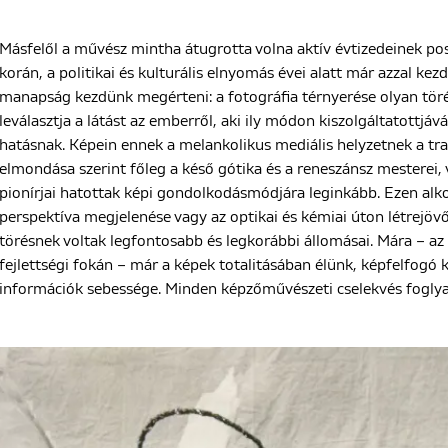
Másfelől a művész mintha átugrotta volna aktív évtizedeinek po
korán, a politikai és kulturális elnyomás évei alatt már azzal kezd
manapság kezdünk megérteni: a fotográfia térnyerése olyan töré
leválasztja a látást az emberről, aki ily módon kiszolgáltatottjá
hatásnak. Képein ennek a melankolikus mediális helyzetnek a tra
elmondása szerint főleg a késő gótika és a reneszánsz mesterei, 
pionírjai hatottak képi gondolkodásmódjára leginkább. Ezen alko
perspektíva megjelenése vagy az optikai és kémiai úton létrejöv
törésnek voltak legfontosabb és legkorábbi állomásai. Mára – az
fejlettségi fokán – már a képek totalitásában élünk, képfelfog
információk sebessége. Minden képzőművészeti cselekvés foglya