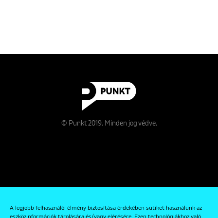
© Punkt 2019. Minden jog védve.
Rólunk
A legjobb felhasználói élmény biztosítása érdekében sütiket használunk az
Kapcsolat
eszközinformációk tárolására és/vagy elérésére. Ezen technológiákhoz való