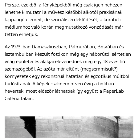
Persze, ezekből a fényképekből még csak igen nehezen
lehetne kimutatni a művész későbbi alkotói praxisának
lappangó elemeit, de szociális érdeklődését, a korabeli
ENGLISH
médiumhoz való korán megmutatkozó vonzódását már
tetten érhetjük.
Az 1973-ban Damaszkuszban, Palmürában, Bosrában és
Isztambulban készült fotókon még egy háborútól sértetlen
világ épületei és alakjai elevenednek meg egy 18 éves fiú
szemszögéből. Az azóta már eltűnt (megsemmisült?)
környezetek egy rekonstruálhatatlan és egzotikus múltból
tudósítanak. A képek csaknem ötven évig a fiókban
hevertek, most először láthatóak így együtt a PaperLab
Galéria falain.