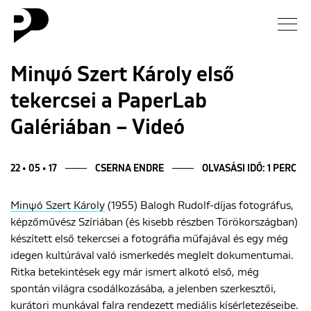
Hírek
Minψó Szert Károly első
tekercsei a PaperLab
Galéria
Galériában – Videó
Interjú
22 • 05 • 17
CSERNA ENDRE
OLVASÁSI IDŐ: 1 PERC
Esszé
Minψó Szert Károly
(1955) Balogh Rudolf-díjas fotográfus,
Blog
képzőművész Szíriában (és kisebb részben Törökországban)
készített első tekercsei a fotográfia műfajával és egy még
Rólunk
idegen kultúrával való ismerkedés meglelt dokumentumai.
Ritka betekintések egy már ismert alkotó első, még
spontán világra csodálkozásába, a jelenben szerkesztői,
kurátori munkával falra rendezett mediális kísérletezéseibe.