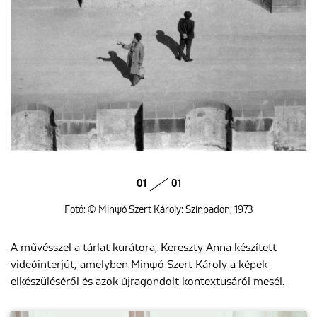
01
01
Fotó: © Minψó Szert Károly: Színpadon, 1973
A művésszel a tárlat kurátora, Kereszty Anna készített
videóinterjút, amelyben Minψó Szert Károly a képek
elkészüléséről és azok újragondolt kontextusáról mesél.