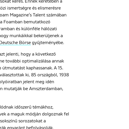
usokat keres. Ennek keretében a
közi ismertségre és elismerésre
a Foam Magazine’s Talent számában
 és a Foamban bemutatkozó
gramban és különféle hálózati
 hogy munkáikkal bekerüljenek a
 Deutsche Börse
gyűjteményébe.
azt jelenti, hogy a következő
me további optimalizálása annak
 útmutatást kaphassanak. A 15.
álasztottak ki, 85 országból, 1938
olyóiratban jelent meg idén
ban mutatják be Amszterdamban,
solódnak időszerű témákhoz,
vek a maguk módján dolgoznak fel
 sokszínű sorozatokat a
úrák egyaránt befolyásolják.