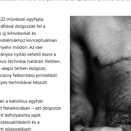
22 művészei egyfajta
fiával dolgozzák fel a
ó új kihívásokat és
problémákhoz konceptuálisan
nyelvi módon. Az idei
ányos nyitás vehető észre a
kus technikai határait illetően.
ő-alapú térben dolgozó,
acsony felbontású printekből
yes technikával készült
ki a katolikus egyház
t fiatalkorában – azt dolgozza
nt befolyásolta saját
 szexualitásáról és a
tt elképzeléseit.