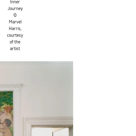
Inner
Journey
©
Marvel
Harris,
courtesy
of the
artist