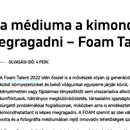
fia médiuma a kimon
egragadni – Foam T
OLVASÁSI IDŐ: 4 PERC
A
Foam Talent 2022
idén ősszel is a művészek olyan új generációj
külső környezetünket és belső világunkat egyszerre járják körül
kényelmetlen vagy fájdalmas tényezőktől sem visszariadva alkotn
konfliktusok, hátrányos megkülönböztetés, társadalmi igazságta
sürgető problémákkal foglalkoznak, miközben arra is emlékezte
kimondhatatlant is képes megragadni. A FOAM szerint az idei v
volta és a fotográfia médiumában rejlő innovatív lehetőségek sz