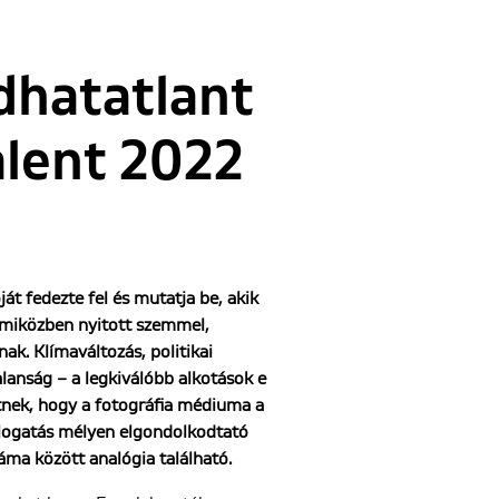
dhatatlant
alent 2022
át fedezte fel és mutatja be, akik
, miközben nyitott szemmel,
ak. Klímaváltozás, politikai
lanság – a legkiválóbb alkotások e
tnek, hogy a fotográfia médiuma a
álogatás mélyen elgondolkodtató
áma között analógia található.