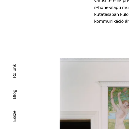
városi tereink pr
iPhone-alapú műv
kutatásában külö
kommunikáció álta
Rólunk
Blog
Esszé