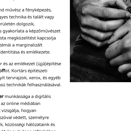
nd művész a fényképezés,
gyes technika és talált vagy
rületén dolgozik,
ris gyakorlata a képzőművészet
sta megközelítést kapcsolja
 témái a marginalizált
dentitása és emlékezete.
 és az emlékezet (újjá)építése
off
ot. Kortárs építészeti
ít tervrajzok, xerox, és egyéb
sú technikák felhasználásával.
er
munkássága a digitális
 az online médiában
t vizsgálja, hogyan
szóval védett, személyre
nk, közösségi hálózataink és