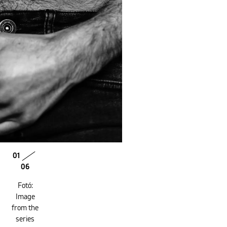
01
06
Fotó:
Image
from the
series