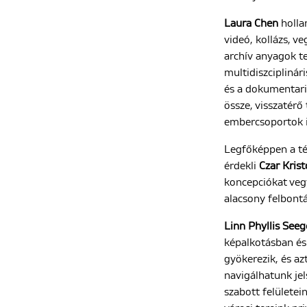
Laura Chen
holla
videó, kollázs, ve
archív anyagok te
multidiszcipliná
és a dokumentari
össze, visszatérő
embercsoportok i
Legfőképpen a tér
érdekli
Czar Krist
koncepciókat vegy
alacsony felbontá
Linn Phyllis Seeg
képalkotásban és
gyökerezik, és az
navigálhatunk jel
szabott felületei