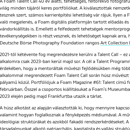
A Foam Talent Call 40 év alatti, tehetséges, feltörekvő fotográf
világ minden tájáról keres portfóliókat. A kiválasztottak nemzet
tesznek szert, számos karrierépítési lehetőség vár rájuk. Ilyen 
való megjelenés, a Foam digitális platformján tartott előadás
vándorkiállítás is. Emellett a felfedezett tehetségek mentorpro
tevékenységekben is részt vesznek, és lehetőséget kapnak arra,
Deutsche Börse Photography Foundation rangos
Art Collection
2021-től kétévente fog megrendezésre kerülni a Talent Call – ez 
alkalomra csak 2023-ban kerül majd sor. A cél a Talent Program
érdekében, hogy a mentoráltak művészi fejlődésükben még több
alkalommal megrendezett Foam Talent Call során húsz művészt v
pályamű közül. Portfóliójuk a Foam Magazine #61: Talent című f
februárban. Ősszel a csoportos kiállításukat a Foam's Museum
2023 elején pedig majd Frankfurtba utazik a tárlat.
A húsz alkotást az alapján választották ki, hogy mennyire kapc
valamint hogyan foglalkoznak a fényképezés médiumával. A mű
ideológiai struktúrákat és azokból fakadó rendszerkérdéseket. A
társadalmunkat alkotó patriarchális, kapitalista és vallási strukt