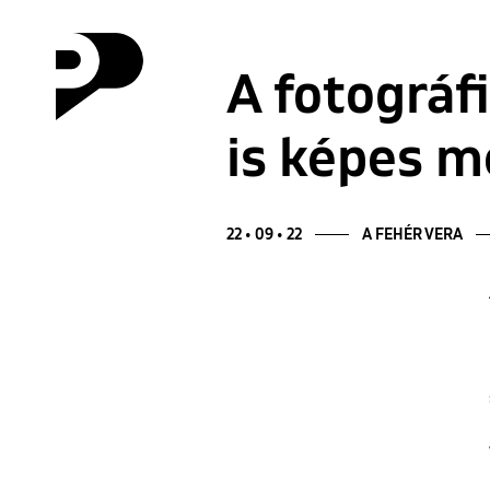
A fotográ
is képes m
22 • 09 • 22
A FEHÉR VERA