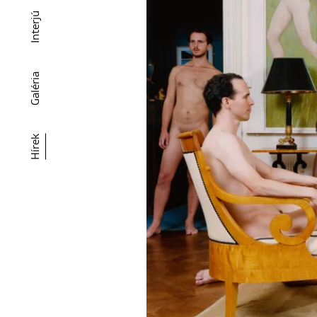
Interjú
Galéria
Hírek