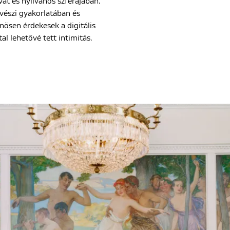
ivát és nyilvános szférájában.
észi gyakorlatában és
nösen érdekesek a digitális
l lehetővé tett intimitás.