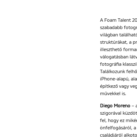
A Foam Talent 20
szabadabb fotográ
világban találhat
struktúrákat, a 
illeszthető forma
válogatásban látv
fotográfia klasszi
Találkozunk felh
iPhone-alapú, al
építkező vagy veg
művekkel is.
Diego Moreno
– a
szigorával küzdöt
fel, hogy ez miké
önfelfogásáról, a
családjáról alkoto