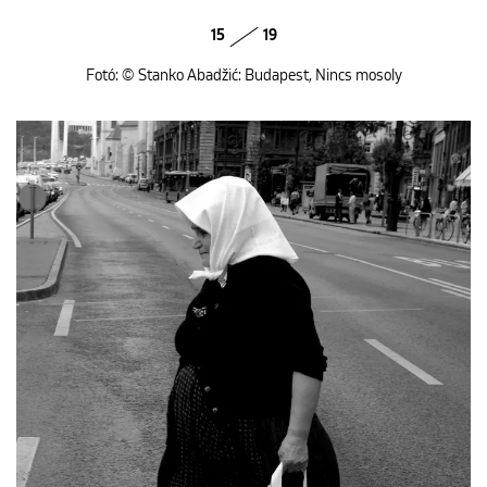
15
19
Fotó: © Stanko Abadžić: Budapest, Nincs mosoly