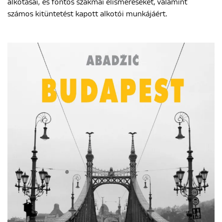
alkotásai, és fontos szakmai elismeréseket, valamint
számos kitüntetést kapott alkotói munkájáért.