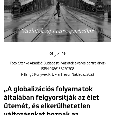
01
19
Fotó: Stanko Abadžić: Budapest - Vázlatok a város portréjához)
ISBN 9786158230308
Pillangó Könyvek Kft. – arTresor Naklada,. 2023
„A globalizációs folyamatok
általában felgyorsítják az élet
ütemét, és elkerülhetetlen
változásokat hoznak az