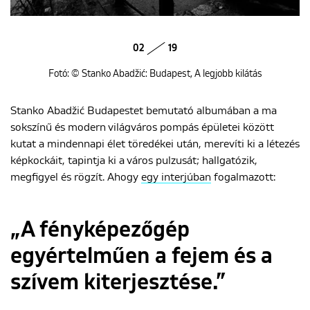
02
19
Fotó: © Stanko Abadžić: Budapest, A legjobb kilátás
Stanko Abadžić Budapestet bemutató albumában a ma
sokszínű és modern világváros pompás épületei között
kutat a mindennapi élet töredékei után, merevíti ki a létezés
képkockáit, tapintja ki a város pulzusát; hallgatózik,
megfigyel és rögzít. Ahogy
egy interjúban
fogalmazott:
„A fényképezőgép
egyértelműen a fejem és a
szívem kiterjesztése.”