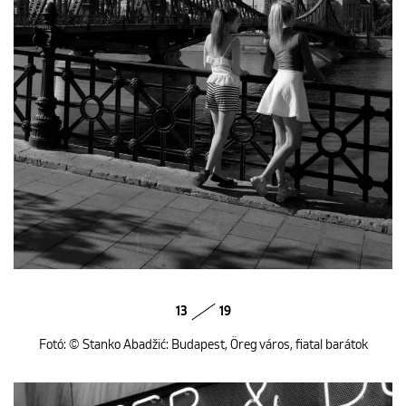
13
19
Fotó: © Stanko Abadžić: Budapest, Öreg város, fiatal barátok