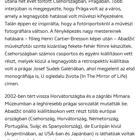
utána hét évet töltött Csehországban, Prágában. Több
interjúban is megjegyezte, hogy Prága volt az a város,
amely a legnagyobb hatással volt művészi kifejezésére.
Talán éppen ez inspirálta, hogy a fotóriportokról a művészi
fotográfiára váltson. A fényképezés nagy mestereinek
hatására – főleg Henri Cartier-Bresson képei után – Abadžić
művészfotói szinte kizárólag fekete-fehér filmre készültek.
Csehországban számos csoportos és egyéni kiállításon vett
részt, melyek közül a legnagyobb a retrospektív kiállítása
volt a prágai Josef Sudek Galériában, ahol megjelent az első
monográfiája is, U ogledalu života (In The Mirror of Life)
címen.
2002-ben tért vissza Horvátországba és a zágrábi Mimara
Múzeumban a leghíresebb prágai sorozatát mutatták be.
Abadžić önálló kiállításokon vett részt több európai
országban (Csehország, Horvátország, Németország,
Portugália, Svájc és Spanyolország), de Európán kívül
(Argentínában, az USÁ-ban és Japánban) is láthatóak voltak