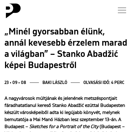
Hírek
„Minél gyorsabban élünk,
annál kevesebb érzelem marad
Galéria
a világban” – Stanko Abadžić
Interjú
képei Budapestről
Esszé
23 • 09 • 08
BAKI LÁSZLÓ
OLVASÁSI IDŐ: 4 PERC
Blog
A nagyvárosok múltjának és jelenének metszéspontjait
fáradhatatlanul kereső Stanko Abadžić ezúttal Budapesten
Rólunk
készült városképeiből adta ki legújabb könyvét, melynek
bemutatója a Mai Manó Házban lesz szeptember 13-án. A
Budapest –
Sketches for a Portrait of the City
(Budapest –