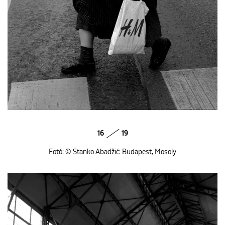
16
19
Fotó: © Stanko Abadžić: Budapest, Mosoly