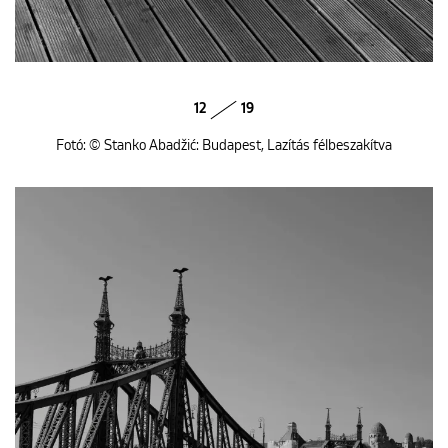
12
19
Fotó: © Stanko Abadžić: Budapest, Lazítás félbeszakítva