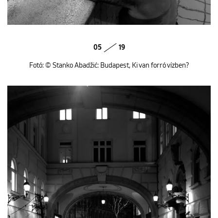
05
19
Fotó: © Stanko Abadžić: Budapest, Ki van forró vízben?