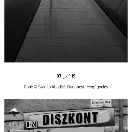
07
19
Fotó: © Stanko Abadžić: Budapest, Megfigyelés