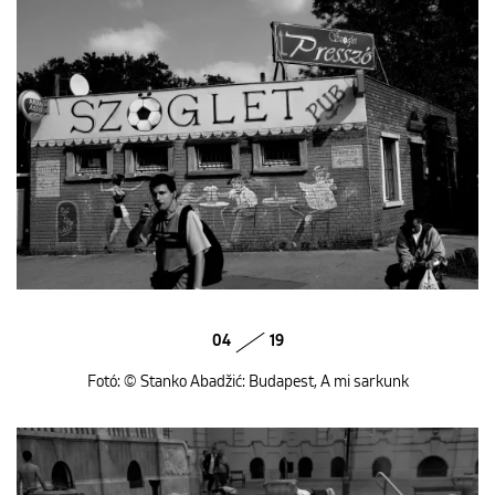
04
19
Fotó: © Stanko Abadžić: Budapest, A mi sarkunk