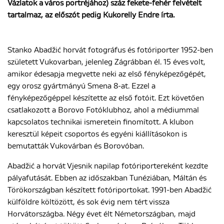
Vázlatok a város portréjához) száz fekete-fehér felvételt
tartalmaz, az előszót pedig Kukorelly Endre írta.
ENGLISH
Stanko Abadžić horvát fotográfus és fotóriporter 1952-ben
született Vukovarban, jelenleg Zágrábban él. 15 éves volt,
amikor édesapja megvette neki az első fényképezőgépét,
egy orosz gyártmányú Smena 8-at. Ezzel a
fényképezőgéppel készítette az első fotóit. Ezt követően
csatlakozott a Borovo Fotóklubhoz, ahol a médiummal
kapcsolatos technikai ismeretein finomított. A klubon
keresztül képeit csoportos és egyéni kiállításokon is
bemutatták Vukovárban és Borovóban.
Abadžić a horvát Vjesnik napilap fotóriportereként kezdte
pályafutását. Ebben az időszakban Tunéziában, Máltán és
Törökországban készített fotóriportokat. 1991-ben Abadžić
külföldre költözött, és sok évig nem tért vissza
Horvátországba. Négy évet élt Németországban, majd