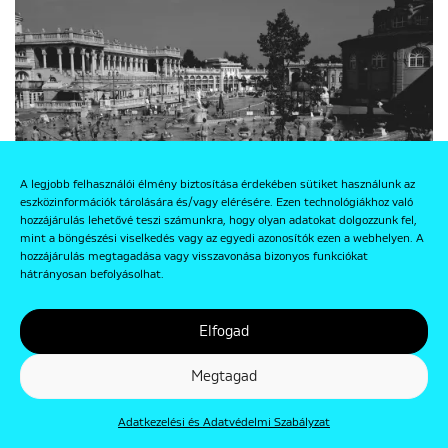
A legjobb felhasználói élmény biztosítása érdekében sütiket használunk az
eszközinformációk tárolására és/vagy elérésére. Ezen technológiákhoz való
hozzájárulás lehetővé teszi számunkra, hogy olyan adatokat dolgozzunk fel,
mint a böngészési viselkedés vagy az egyedi azonosítók ezen a webhelyen. A
hozzájárulás megtagadása vagy visszavonása bizonyos funkciókat
hátrányosan befolyásolhat.
19
19
Elfogad
Fotó: © Stanko Abadžić: Budapest, A budapesti Riviéra
Megtagad
Adatkezelési és Adatvédelmi Szabályzat
JEGYZETEK