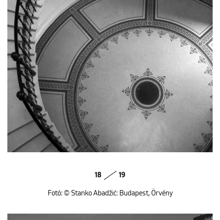
18
19
Fotó: © Stanko Abadžić: Budapest, Örvény