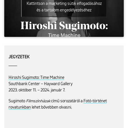
Kattintson a marketing sütik elfogadásához
és a tartalom engedélyezéséhez
JEGYZETEK
Hiroshi Sugimoto: Time Machine
Southbank Center – Hayward Gallery
2023. október 11. – 2024. január 7.
Sugimoto
Filmszínházak
című sorozatáról a
Fotó-történet
rovatunkban
lehet bővebben olvasni.