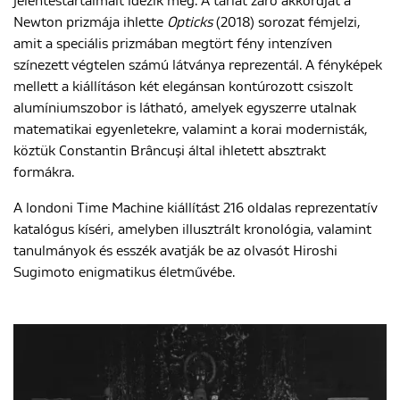
jelentéstartalmait idézik meg. A tárlat záró akkordját a
Newton prizmája ihlette
Opticks
(2018) sorozat fémjelzi,
amit a speciális prizmában megtört fény intenzíven
színezett végtelen számú látványa reprezentál. A fényképek
mellett a kiállításon két elegánsan kontúrozott csiszolt
alumíniumszobor is látható, amelyek egyszerre utalnak
matematikai egyenletekre, valamint a korai modernisták,
köztük Constantin Brâncuși által ihletett absztrakt
formákra.
A londoni Time Machine kiállítást 216 oldalas reprezentatív
katalógus kíséri, amelyben illusztrált kronológia, valamint
tanulmányok és esszék avatják be az olvasót Hiroshi
Sugimoto enigmatikus életművébe.