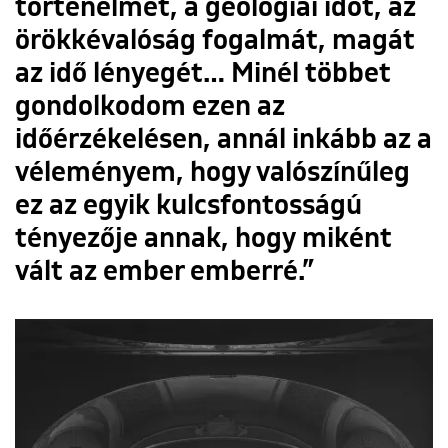
történelmet, a geológiai időt, az
örökkévalóság fogalmát, magát
az idő lényegét… Minél többet
gondolkodom ezen az
időérzékelésen, annál inkább az a
véleményem, hogy valószínűleg
ez az egyik kulcsfontosságú
tényezője annak, hogy miként
vált az ember emberré.”