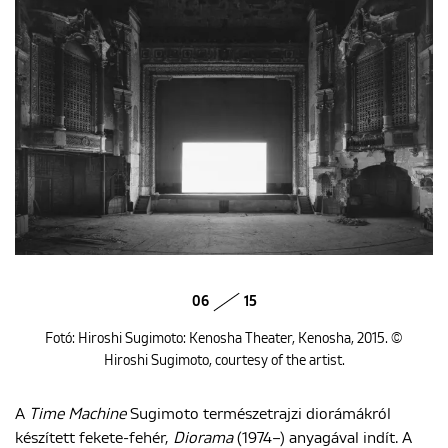
06
15
Fotó: Hiroshi Sugimoto: Kenosha Theater, Kenosha, 2015. ©
Hiroshi Sugimoto, courtesy of the artist.
A
Time Machine
Sugimoto természetrajzi diorámákról
készített fekete-fehér,
Diorama
(1974–) anyagával indít. A