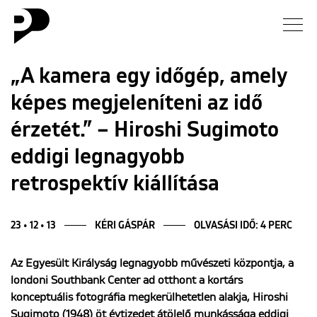
Hírek
„A kamera egy időgép, amely
képes megjeleníteni az idő
Galéria
érzetét.” – Hiroshi Sugimoto
Interjú
eddigi legnagyobb
retrospektív kiállítása
Esszé
Blog
23 • 12 • 13
KÉRI GÁSPÁR
OLVASÁSI IDŐ: 4 PERC
Rólunk
Az Egyesült Királyság legnagyobb művészeti központja, a
londoni Southbank Center ad otthont a kortárs
konceptuális fotográfia megkerülhetetlen alakja, Hiroshi
Sugimoto (1948) öt évtizedet átölelő munkássága eddigi