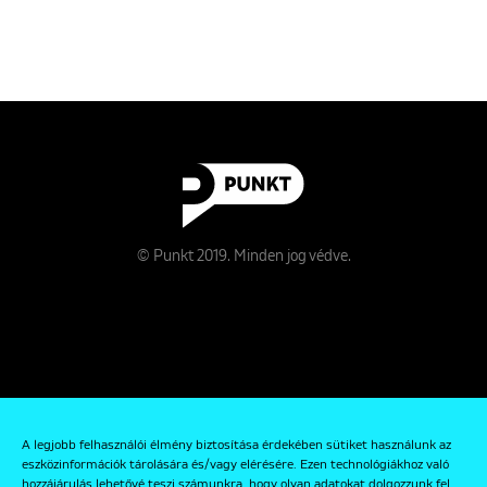
© Punkt 2019. Minden jog védve.
Rólunk
A legjobb felhasználói élmény biztosítása érdekében sütiket használunk az
Kapcsolat
eszközinformációk tárolására és/vagy elérésére. Ezen technológiákhoz való
hozzájárulás lehetővé teszi számunkra, hogy olyan adatokat dolgozzunk fel,