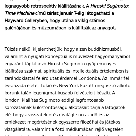
legnagyobb retrospektív kiállításának. A
Hiroshi Sugimoto:
Time Machine
című tárlat január 7-éig látogatható a
ENGLISH
Hayward Galleryben, hogy utána a világ számos
galériájában és múzeumában is kiállítsák az anyagot.
Túlzás nélkül kijelenthetjük, hogy a zen buddhizmusból,
valamint a nyugati konceptuális művészet hagyományaiból
egyaránt táplálkozó Hiroshi Sugimoto gyűjteményes
kiállítása szakmai, spirituális és intellektuális értelemben is
zarándoklattal felérő utat érdemel Londonba. Az immár fél
évszázada életét Tokió és New York között megosztó alkotó
korunk talán legenigmatikusabb felvételeit készíti. A
londoni kiállítás Sugimoto eddigi legfontosabb
sorozatainak kulcsfontosságú alkotásait tárja a látogatók
elé, hogy a visszatekintés rávilágítson az idő és az
emlékezet megértésének egyszerre filozófiai és játékos
vizsgálatára, valamint a fotó médiumában rejlő végtelen