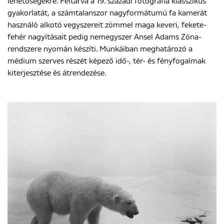
lehetőségekre. Feltárva a 19. századi fotográfia klasszikus
gyakorlatát, a számtalanszor nagyformátumú fa kamerát
használó alkotó vegyszereit zömmel maga keveri, fekete-
fehér nagyításait pedig nemegyszer Ansel Adams Zóna-
rendszere nyomán készíti. Munkáiban meghatározó a
médium szerves részét képező idő-, tér- és fényfogalmak
kiterjesztése és átrendezése.