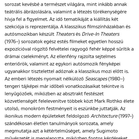
sorozat kevésbé a természet világára, mint inkább annak
teátrális ábrázolására, valamint a létezés törékenységére
hívja fel a figyelmet. Az idő tematikáját a kiállítás két
szekciója is reprezentálja. A klasszikus filmszínházakban és
autósmozikban készült
Theaters
és
Drive-In Theaters
(1976–) sorozatok egész estés filmeket egyetlen hosszú
expozícióval rögzítő felvételei ragyogó fehér képpé sűrítik a
drámai cselekményt. Az ellenfény rajzolta sejtelmes
enteriőrök, valamint az egykori autósmozik fényképei
ugyanakkor tisztelettel adóznak a klasszikus mozi előtt is.
Az emberi létezés nyomait nélkülöző
Seascapes
(1980–)
tengeri tájképei már időbeli vonatkozásaikat tekintve is
lenyűgözőek, miközben az absztrakt festészet
közvetlenségét felelevenítve többek közt Mark Rothko élete
utolsó, monokróm festményeit is eszünkbe juttatják. Az
ikonikus modern épületeket feldolgozó
Architecture
(1997–)
szándékosan életlen tanulmányok sorozata, amely
megmutatja azt a kétértelműséget, amely Sugimoto
művészetét is megalapozta, miközben fontos kérdéseket