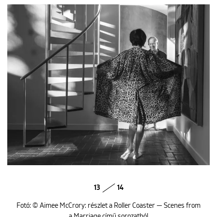
13
14
Fotó: © Aimee McCrory: részlet a Roller Coaster — Scenes from
a Marriage című sorozatból