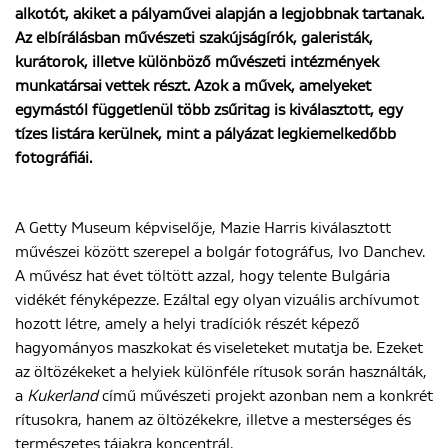
alkotót, akiket a pályaművei alapján a legjobbnak tartanak.
Az elbírálásban művészeti szakújságírók, galeristák,
kurátorok, illetve különböző művészeti intézmények
ENGLISH
munkatársai vettek részt. Azok a művek, amelyeket
egymástól függetlenül több zsűritag is kiválasztott, egy
tízes listára kerülnek, mint a pályázat legkiemelkedőbb
fotográfiái.
A Getty Museum képviselője, Mazie Harris kiválasztott
művészei között szerepel a bolgár fotográfus, Ivo Danchev.
A művész hat évet töltött azzal, hogy telente Bulgária
vidékét fényképezze. Ezáltal egy olyan vizuális archívumot
hozott létre, amely a helyi tradíciók részét képező
hagyományos maszkokat és viseleteket mutatja be. Ezeket
az öltözékeket a helyiek különféle rítusok során használták,
a
Kukerland
című művészeti projekt azonban nem a konkrét
rítusokra, hanem az öltözékekre, illetve a mesterséges és
természetes tájakra koncentrál.