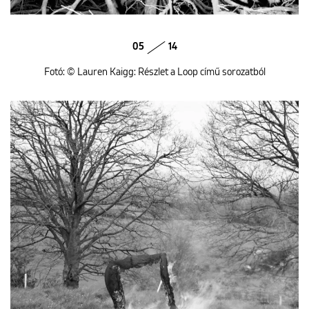
05
14
Fotó: © Lauren Kaigg: Részlet a Loop című sorozatból