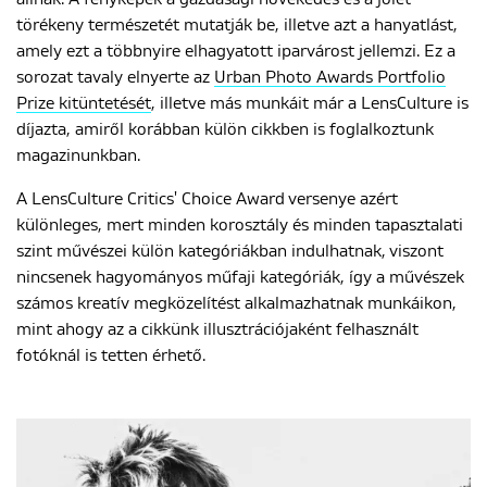
törékeny természetét mutatják be, illetve azt a hanyatlást,
amely ezt a többnyire elhagyatott iparvárost jellemzi. Ez a
sorozat tavaly elnyerte az
Urban Photo Awards Portfolio
Prize kitüntetését
, illetve más munkáit már a LensCulture is
díjazta, amiről korábban külön cikkben is foglalkoztunk
magazinunkban.
A LensCulture Critics' Choice Award versenye azért
különleges, mert minden korosztály és minden tapasztalati
szint művészei külön kategóriákban indulhatnak, viszont
nincsenek hagyományos műfaji kategóriák, így a művészek
számos kreatív megközelítést alkalmazhatnak munkáikon,
mint ahogy az a cikkünk illusztrációjaként felhasznált
fotóknál is tetten érhető.