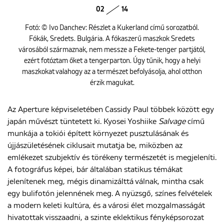
02
14
Fotó: © Ivo Danchev: Részlet a Kukerland című sorozatból.
Fókák, Sredets. Bulgária. A fókaszerű maszkok Sredets
városából származnak, nem messze a Fekete-tenger partjától,
ezért fotóztam őket a tengerparton. Úgy tűnik, hogy a helyi
maszkokat valahogy az a természet befolyásolja, ahol otthon
érzik magukat.
Az Aperture képviseletében Cassidy Paul többek között egy
japán művészt tüntetett ki. Kyosei Yoshiike
Salvage
című
munkája a tokiói épített környezet pusztulásának és
újjászületésének ciklusait mutatja be, miközben az
emlékezet szubjektív és törékeny természetét is megjeleníti.
A fotográfus képei, bár általában statikus témákat
jelenítenek meg, mégis dinamizálttá válnak, mintha csak
egy bulifotón jelennének meg. A nyüzsgő, színes felvételek
a modern keleti kultúra, és a városi élet mozgalmasságát
hivatottak visszaadni, a szinte eklektikus fényképsorozat