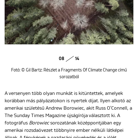
08
14
Fotó: © Gil Bartz: Részlet a Fragments Of Climate Change című
sorozatból
A versenyen több olyan munkát is kitüntettek, amelyek
korábban más pályázatokon is nyertek díjat. Ilyen alkotó az
amerikai születésű Andrew Borowiec, akit Russ O'Connell, a
The Sunday Times Magazine újságírója választott ki. A
fotográfus
Borowiec
sorozatának középpontjában egy
amerikai rozsdaövezet többnyire ember nélküli látképei
állnak. A fényképek a gazdasági növekedés és a jólét