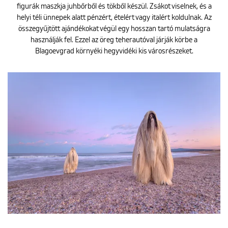
figurák maszkja juhbőrből és tökből készül. Zsákot viselnek, és a
helyi téli ünnepek alatt pénzért, ételért vagy italért koldulnak. Az
összegyűjtött ajándékokat végül egy hosszan tartó mulatságra
használják fel. Ezzel az öreg teherautóval járják körbe a
Blagoevgrad környéki hegyvidéki kis városrészeket.