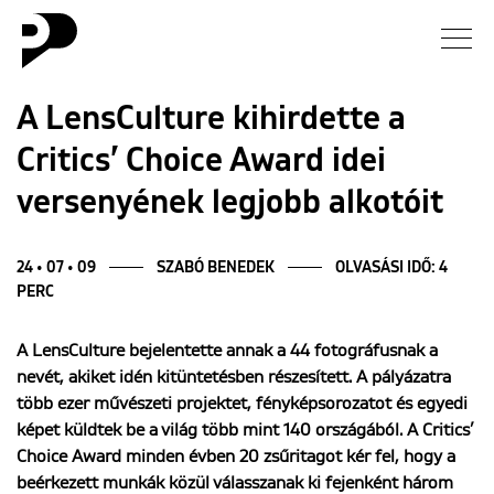
Hírek
A LensCulture kihirdette a
Critics’ Choice Award idei
Galéria
versenyének legjobb alkotóit
Interjú
24 • 07 • 09
SZABÓ BENEDEK
OLVASÁSI IDŐ: 4
Esszé
PERC
Blog
A LensCulture bejelentette annak a 44 fotográfusnak a
nevét, akiket idén kitüntetésben részesített. A pályázatra
több ezer művészeti projektet, fényképsorozatot és egyedi
Rólunk
képet küldtek be a világ több mint 140 országából. A Critics’
Choice Award minden évben 20 zsűritagot kér fel, hogy a
beérkezett munkák közül válasszanak ki fejenként három