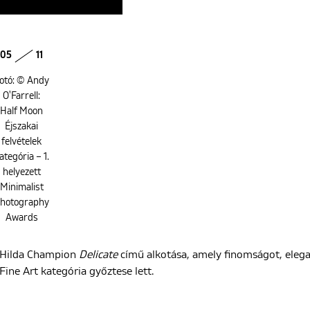
05
11
otó: © Andy
O'Farrell:
Half Moon
Éjszakai
felvételek
ategória – 1.
helyezett
Minimalist
hotography
Awards
Hilda Champion
Delicate
című alkotása, amely finomságot, elegan
Fine Art kategória győztese lett.