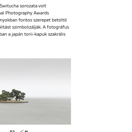
 Switucha sorozata volt
onal Photography Awards
ányokban fontos szerepet betöltő
itást szimbolizálják. A fotográfus
an a japán torii-kapuk szakrális