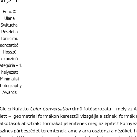
01
11
Fotó: ©
Ulana
Switucha:
Részlet a
Torii című
sorozatból
Hosszú
expozíció
ategória – 1.
helyezett
Minimalist
hotography
Awards
Gleici Rufatto
Color Conversation
című fotósorozata – mely az Ab
lett – geometriai formákon keresztül vizsgálja a színek, formák 
alkotások absztrakt formákat jelenítenek meg az épített környez
színes párbeszédet teremtenek, amely arra ösztönzi a nézőket, 