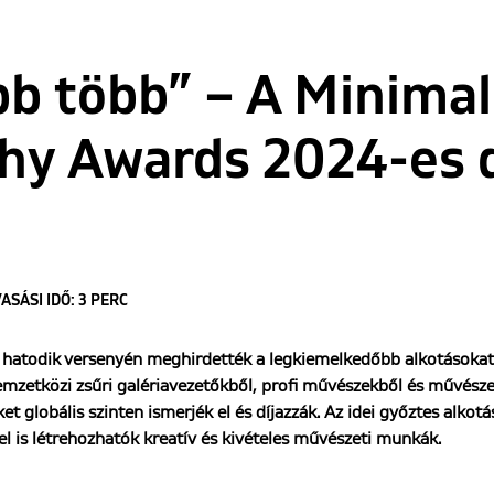
b több” – A Minimal
y Awards 2024-es dí
ASÁSI IDŐ: 3 PERC
hatodik versenyén meghirdették a legkiemelkedőbb alkotásoka
emzetközi zsűri galériavezetőkből, profi művészekből és művészeti
et globális szinten ismerjék el és díjazzák. Az idei győztes alko
el is létrehozhatók kreatív és kivételes művészeti munkák.