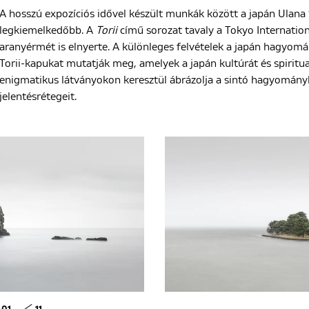
A hosszú expozíciós idővel készült munkák között a japán Ulana
legkiemelkedőbb. A
Torii
című sorozat tavaly a Tokyo Internati
aranyérmét is elnyerte. A különleges felvételek a japán hagyom
Torii-kapukat mutatják meg, amelyek a japán kultúrát és spiritual
enigmatikus látványokon keresztül ábrázolja a sintó hagyományb
jelentésrétegeit.