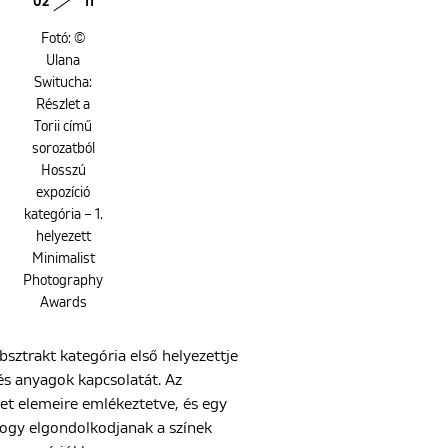
02
11
Fotó: ©
Ulana
Switucha:
Részlet a
Torii című
sorozatból
Hosszú
expozíció
kategória – 1.
helyezett
Minimalist
Photography
Awards
sztrakt kategória első helyezettje
és anyagok kapcsolatát. Az
et elemeire emlékeztetve, és egy
hogy elgondolkodjanak a színek