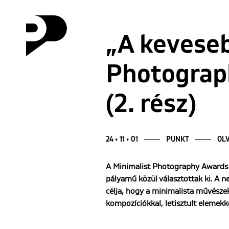
„A keveseb
Photograph
(2. rész)
24 • 11 • 01
PUNKT
OLV
A Minimalist Photography Awards 
pályamű közül választottak ki. A n
célja, hogy a minimalista művészek
kompozíciókkal, letisztult elemekk