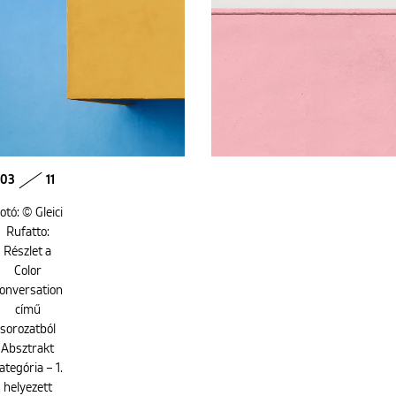
03
11
otó: © Gleici
Rufatto:
Részlet a
Color
onversation
című
sorozatból
Absztrakt
ategória – 1.
helyezett