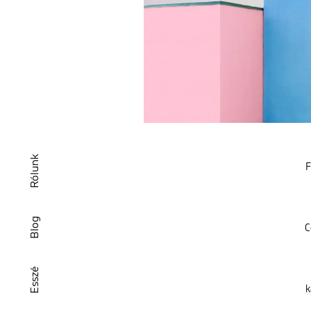
Rólunk
F
Blog
C
Esszé
k