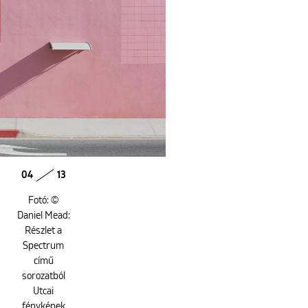
04
13
Fotó: ©
Daniel Mead:
Részlet a
Spectrum
című
sorozatból
Utcai
fényképek