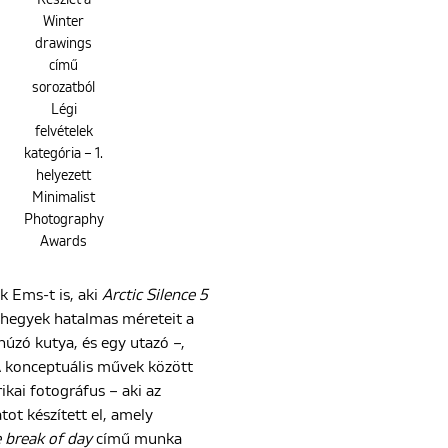
Winter
drawings
című
sorozatból
Légi
felvételek
kategória – 1.
helyezett
Minimalist
Photography
Awards
k Ems-t is, aki
Arctic Silence 5
A hegyek hatalmas méreteit a
úzó kutya, és egy utazó –,
A konceptuális művek között
kai fotográfus – aki az
ot készített el, amely
 break of day
című munka