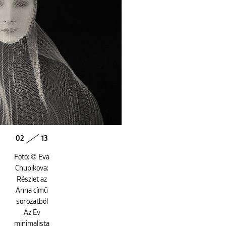
02
13
Fotó: © Eva
Chupikova:
Részlet az
Anna című
sorozatból
Az Év
minimalista