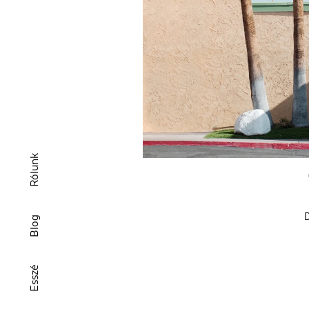
Rólunk
D
Blog
Esszé