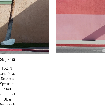
03
13
Fotó: ©
aniel Mead:
Részlet a
Spectrum
című
sorozatból
Utcai
fényképek