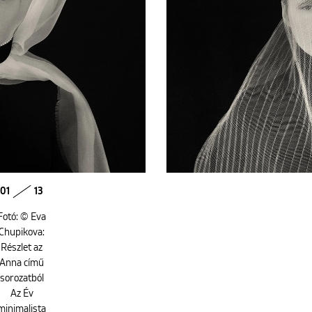
01
13
Fotó: © Eva
Chupikova:
Részlet az
Anna című
sorozatból
Az Év
minimalista