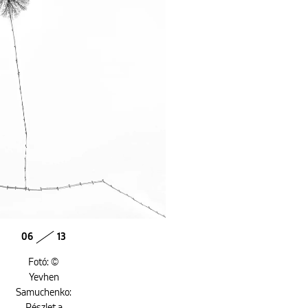
06
13
Fotó: ©
Yevhen
Samuchenko:
Részlet a