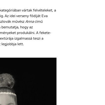
tegóriában vártak felvételeket, a
. Az idei verseny fődíját Eva
 szlovák művész
Anna
című
n bemutatja, hogy az
ményeket produkálni. A fekete-
extúrája izgalmassá teszi a
 legjobbja lett.