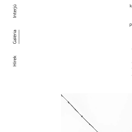
k
Interjú
P
Galéria
Hírek