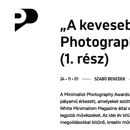
„A keveseb
Photograph
(1. rész)
24 • 11 • 01
SZABÓ BENEDEK
A Minimalist Photography Awards b
pályamű érkezett, amelyeket ezúttal
White Minimalism Magazine által sz
legjobb művészeket. Az idei év ki
megoldásokkal kitűnő, kreatív művé