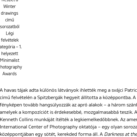
Winter
drawings
című
sorozatból
Légi
felvételek
ategória – 1.
helyezett
Minimalist
hotography
Awards
A havas tájak adta különös látványok ihlették meg a svájci Patric
című felvételén a Spitzbergák hegyeit állította a középpontba. 
fényképen tovább hangsúlyozzák az apró alakok – a három szánh
amelyek a kompozíciót is érdekesebbé, mozgalmasabbá teszik. 
Kenneth Collins munkáját ítélték a legkiemelkedőbbnek. Az ameri
International Center of Photography oktatója – egy olyan sorozat
középpontjában egy sötét, kerekded forma áll. A
Darkness at the