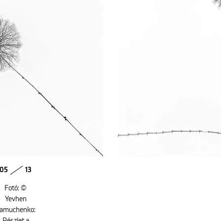
05
13
Fotó: ©
Yevhen
amuchenko:
Részlet a