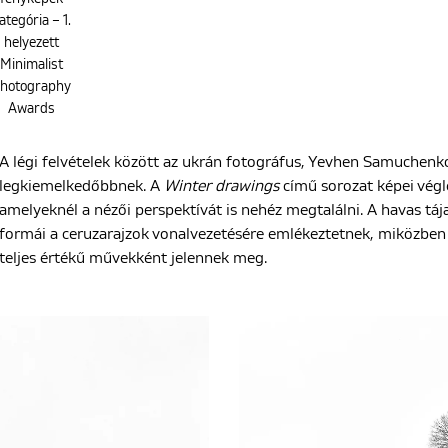
ategória – 1.
helyezett
Minimalist
hotography
Awards
A légi felvételek között az ukrán fotográfus, Yevhen Samuchenk
legkiemelkedőbbnek. A
Winter drawings
című sorozat képei végl
amelyeknél a nézői perspektívát is nehéz megtalálni. A havas táj
formái a ceruzarajzok vonalvezetésére emlékeztetnek, miközben
teljes értékű művekként jelennek meg.