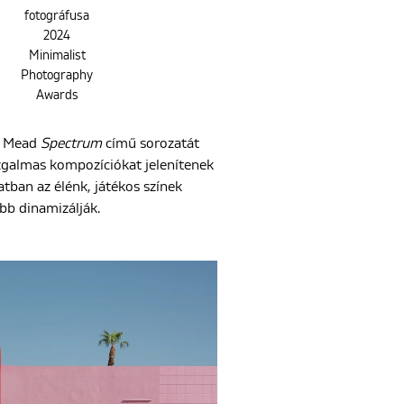
fotográfusa
2024
Minimalist
Photography
Awards
el Mead
Spectrum
című sorozatát
zgalmas kompozíciókat jelenítenek
tban az élénk, játékos színek
bb dinamizálják.