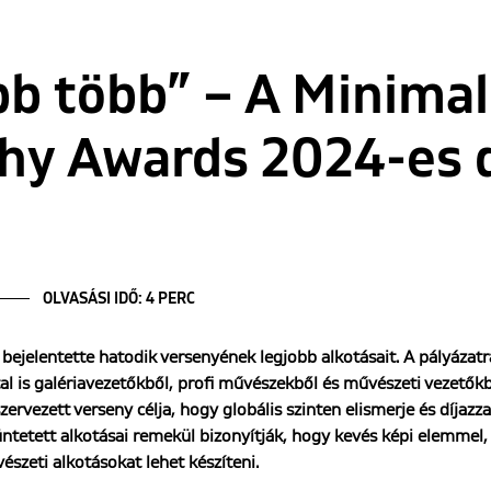
b több” – A Minimal
y Awards 2024-es dí
OLVASÁSI IDŐ: 4 PERC
ejelentette hatodik versenyének legjobb alkotásait. A pályázatr
 is galériavezetőkből, profi művészekből és művészeti vezetőkből 
ervezett verseny célja, hogy globális szinten elismerje és díjaz
tüntetett alkotásai remekül bizonyítják, hogy kevés képi elemmel
szeti alkotásokat lehet készíteni.