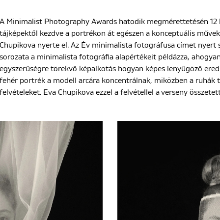
A Minimalist Photography Awards hatodik megmérettetésén 12 ka
tájképektől kezdve a portrékon át egészen a konceptuális művekig
Chupikova nyerte el. Az Év minimalista fotográfusa címet nyert
sorozata a minimalista fotográfia alapértékeit példázza, ahogya
egyszerűségre törekvő képalkotás hogyan képes lenyűgöző ered
fehér portrék a modell arcára koncentrálnak, miközben a ruhák t
felvételeket. Eva Chupikova ezzel a felvétellel a verseny összetett