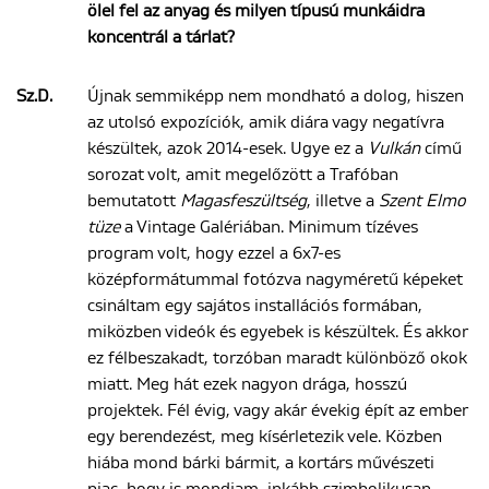
ölel fel az anyag és milyen típusú munkáidra
koncentrál a tá
rlat?
Sz.D.
Újnak semmiképp nem mondható a dolog, hiszen
az utolsó expozíciók, amik diára vagy negatívra
készültek, azok 2014-esek. Ugye ez a
Vulkán
című
sorozat volt, amit megelőzött a Trafóban
bemutatott
Magasfeszültség
, illetve a
Szent Elmo
tüze
a Vintage Galériában. Minimum tízéves
program volt, hogy ezzel a 6x7-es
középformátummal fotózva nagyméretű képeket
csináltam egy sajátos installációs formában,
miközben videók és egyebek is készültek. És akkor
ez félbeszakadt, torzóban maradt különböző okok
miatt. Meg hát ezek nagyon drága, hosszú
projektek. Fél évig, vagy akár évekig épít az ember
egy berendezést, meg kísérletezik vele. Közben
hiába mond bárki bármit, a kortárs művészeti
piac, hogy is mondjam, inkább szimbolikusan