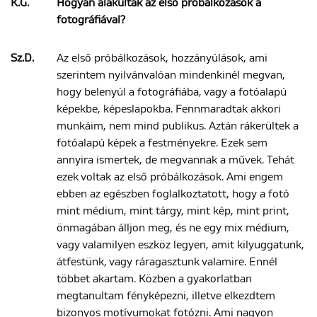
K.G.
Hogyan alakultak az első próbálkozások a
fotográfiával?
Sz.D.
Az első próbálkozások, hozzányúlások, ami
szerintem nyilvánvalóan mindenkinél megvan,
hogy belenyúl a fotográfiába, vagy a fotóalapú
képekbe, képeslapokba. Fennmaradtak akkori
munkáim, nem mind publikus. Aztán rákerültek a
fotóalapú képek a festményekre. Ezek sem
annyira ismertek, de megvannak a művek. Tehát
ezek voltak az első próbálkozások. Ami engem
ebben az egészben foglalkoztatott, hogy a fotó
mint médium, mint tárgy, mint kép, mint print,
önmagában álljon meg, és ne egy mix médium,
vagy valamilyen eszköz legyen, amit kilyuggatunk,
átfestünk, vagy ráragasztunk valamire. Ennél
többet akartam. Közben a gyakorlatban
megtanultam fényképezni, illetve elkezdtem
bizonyos motívumokat fotózni. Ami nagyon