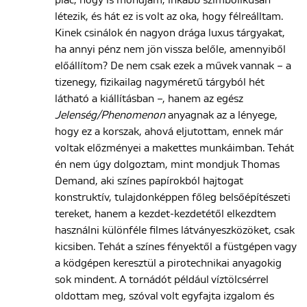
létezik, és hát ez is volt az oka, hogy félreálltam.
Kinek csinálok én nagyon drága luxus tárgyakat,
ha annyi pénz nem jön vissza belőle, amennyiből
előállítom? De nem csak ezek a művek vannak – a
tizenegy, fizikailag nagyméretű tárgyból hét
látható a kiállításban –, hanem az egész
Jelenség/Phenomenon
anyagnak az a lényege,
hogy ez a korszak, ahová eljutottam, ennek már
voltak előzményei a makettes munkáimban. Tehát
én nem úgy dolgoztam, mint mondjuk Thomas
Demand, aki színes papírokból hajtogat
konstruktív, tulajdonképpen főleg belsőépítészeti
tereket, hanem a kezdet-kezdetétől elkezdtem
használni különféle filmes látványeszközöket, csak
kicsiben. Tehát a színes fényektől a füstgépen vagy
a ködgépen keresztül a pirotechnikai anyagokig
sok mindent. A tornádót például víztölcsérrel
oldottam meg, szóval volt egyfajta izgalom és