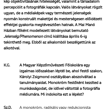
kép objektivitásának hitelességét, valamint a társadalom
percepcióit a fotográfiák kapcsán. Valós látványokat rögzít
ugyan, de a médiaképek vagy természeti jelenségek
ENGLISH
nyomán konstruált makettjei és mesterségesen előidézett
effektjei gyakorta megtévesztően hatnak. A Mai Manó
Házban főként modellezett látványokat bemutató
Jelenség/Phenomenon
című kiállítása április 6-ig
tekinthető meg. Ebből az alkalomból beszélgettünk az
alkotóval.
K.G.
A Magyar Képzőművészeti Főiskolára egy
izgalmas időszakban léptél be, ahol festő szakon,
Károlyi Zsigmond osztályá
ba
n abszolváltad a
tanulmányaidat. Monokróm festőként kezdted a
munkásságodat, de idővel váltottál a fotográfia
médiumára. Mi indokolta ezt a lépé
st?
Sz.D.
A monokróm, radikális vagy redukcionista