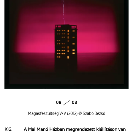
08
08
Magasfeszültség V/V (2012) © Szabó Dezső
K.G.
A Mai Manó Házban megrendezett kiállításon van