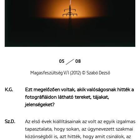
05
08
Magasfeszültség V/I (2012) © Szabó Dezső
K.G.
Ezt megelőzően voltak, akik valóságosnak hitték a
fotográfiáidon látható tereket, tájakat,
jelenségeket?
Sz.D.
Az első évek kiállításainak az volt az egyik izgalmas
tapasztalata, hogy sokan, az úgynevezett szakmai
közönségből is, azt hitték, hogy amit csinálok, az