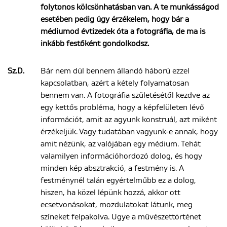
folytonos kölcsönhatásban van. A te munkásságod
esetében pedig úgy érzékelem, hogy bár a
médiumod évtizedek óta a fotográfia, de ma is
inkább festőként gondolkodsz.
Sz.D.
Bár nem dúl bennem állandó háború ezzel
kapcsolatban, azért a kétely folyamatosan
bennem van. A fotográfia születésétől kezdve az
egy kettős probléma, hogy a képfelületen lévő
információt, amit az agyunk konstruál, azt miként
érzékeljük. Vagy tudatában vagyunk-e annak, hogy
amit nézünk, az valójában egy médium. Tehát
valamilyen információhordozó dolog, és hogy
minden kép absztrakció, a festmény is. A
festménynél talán egyértelműbb ez a dolog,
hiszen, ha közel lépünk hozzá, akkor ott
ecsetvonásokat, mozdulatokat látunk, meg
színeket felpakolva. Ugye a művészettörténet