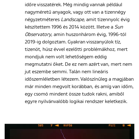
időre visszatérek. Még mindig vannak például
nagyméretű anyagok, vagy ott van a tizennégy
négyzetméteres
Landscape
, amit tizennyolc évig
készítettem 1996 és 2014 között. Illetve a
Sun
Observatory
, amin huszonhárom évig, 1996-tól
2019-ig dolgoztam. Gyakran visszanyúlok tíz,
tizenöt, húsz évvel ezelőtti problémákhoz, mert
mondjuk nem volt lehetőségem eddig
megmutatni őket. De ez nem azért van, mert nem
jut eszembe semmi. Talán nem lineáris
időszemléletben létezem. Valószínűleg a magjában
már minden megvolt korábban, és amíg van időm,
egy csomó mindent össze tudok rakni, amiből
egyre nyilvánvalóbb logikai rendszer keletkezik.