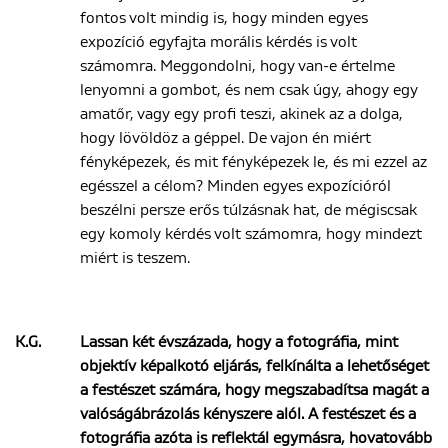
fontos volt mindig is, hogy minden egyes
expozíció egyfajta morális kérdés is volt
számomra. Meggondolni, hogy van-e értelme
lenyomni a gombot, és nem csak úgy, ahogy egy
amatőr, vagy egy profi teszi, akinek az a dolga,
hogy lövöldöz a géppel. De vajon én miért
fényképezek, és mit fényképezek le, és mi ezzel az
egésszel a célom? Minden egyes expozícióról
beszélni persze erős túlzásnak hat, de mégiscsak
egy komoly kérdés volt számomra, hogy mindezt
miért is teszem.
K.G.
Lassan két évszázada, hogy a fotográfia, mint
objektív képalkotó eljárás, felkínálta a lehetőséget
a festészet számára, hogy megszabadítsa magát a
valóságábrázolás kényszere alól. A festészet és a
fotográfia azóta is reflektál egymásra, hovatovább