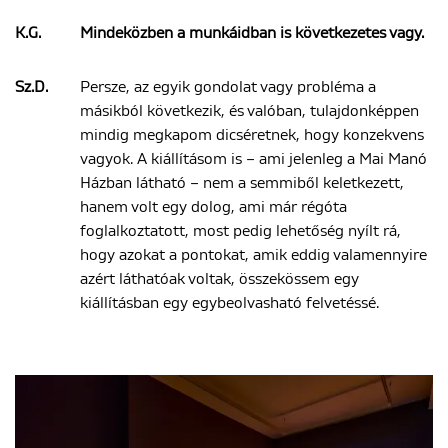
K.G.
Mindeközben a munkáidban is következetes vagy.
Sz.D.
Persze, az egyik gondolat vagy probléma a
másikból következik, és valóban, tulajdonképpen
mindig megkapom dicséretnek, hogy konzekvens
vagyok. A kiállításom is – ami jelenleg a Mai Manó
Házban látható – nem a semmiből keletkezett,
hanem volt egy dolog, ami már régóta
foglalkoztatott, most pedig lehetőség nyílt rá,
hogy azokat a pontokat, amik eddig valamennyire
azért láthatóak voltak, összekössem egy
kiállításban egy egybeolvasható felvetéssé.