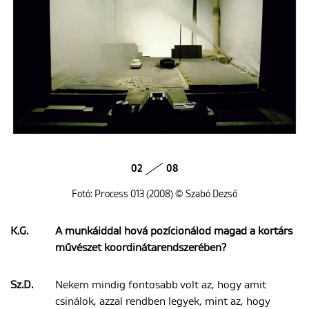
02
08
Fotó: Process 013 (2008) © Szabó Dezső
K.G.
A munkáiddal hová pozícionálod magad a kortárs
művészet koordinátarendszerében?
Sz.D.
Nekem mindig fontosabb volt az, hogy amit
csinálok, azzal rendben legyek, mint az, hogy