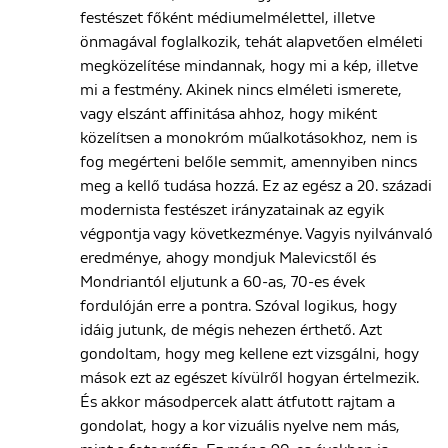
festészet főként médiumelmélettel, illetve
önmagával foglalkozik, tehát alapvetően elméleti
megközelítése mindannak, hogy mi a kép, illetve
mi a festmény. Akinek nincs elméleti ismerete,
vagy elszánt affinitása ahhoz, hogy miként
közelítsen a monokróm műalkotásokhoz, nem is
fog megérteni belőle semmit, amennyiben nincs
meg a kellő tudása hozzá. Ez az egész a 20. századi
modernista festészet irányzatainak az egyik
végpontja vagy következménye. Vagyis nyilvánvaló
eredménye, ahogy mondjuk Malevicstől és
Mondriantól eljutunk a 60-as, 70-es évek
fordulóján erre a pontra. Szóval logikus, hogy
idáig jutunk, de mégis nehezen érthető. Azt
gondoltam, hogy meg kellene ezt vizsgálni, hogy
mások ezt az egészet kívülről hogyan értelmezik.
És akkor másodpercek alatt átfutott rajtam a
gondolat, hogy a kor vizuális nyelve nem más,