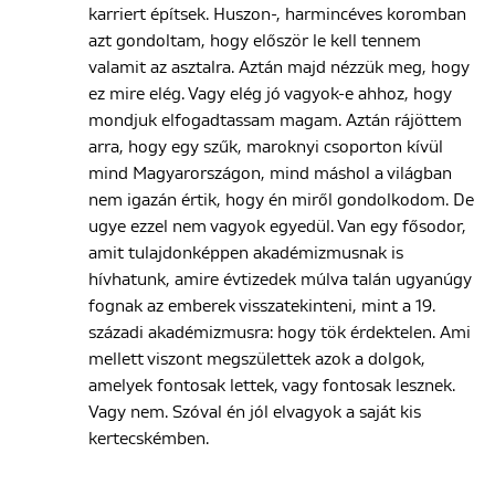
karriert építsek. Huszon-, harmincéves koromban
azt gondoltam, hogy először le kell tennem
valamit az asztalra. Aztán majd nézzük meg, hogy
ez mire elég. Vagy elég jó vagyok-e ahhoz, hogy
mondjuk elfogadtassam magam. Aztán rájöttem
arra, hogy egy szűk, maroknyi csoporton kívül
mind Magyarországon, mind máshol a világban
nem igazán értik, hogy én miről gondolkodom. De
ugye ezzel nem vagyok egyedül. Van egy fősodor,
amit tulajdonképpen akadémizmusnak is
hívhatunk, amire évtizedek múlva talán ugyanúgy
fognak az emberek visszatekinteni, mint a 19.
századi akadémizmusra: hogy tök érdektelen. Ami
mellett viszont megszülettek azok a dolgok,
amelyek fontosak lettek, vagy fontosak lesznek.
Vagy nem. Szóval én jól elvagyok a saját kis
kertecskémben.