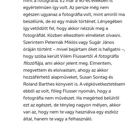
mint a fotográfia. Ez már a 90-es években is
egyértelműen így volt. Az persze még nem
egészen ugyanaz a fotográfia volt, mint amiről ma
beszélünk, de ez egy másik történet. Lényegében
így vetődött fel, hogy akkor nézzük meg a
fotográfiát. Közben elkezdtem elméletet olvasni.
Szerintem Peternák Miklós vagy Sugár János
óráján történt – mivel bejártam őket is hallgatni –,
hogy szóba került Vilém Flussertől
A fotográfia
filozófiája
, ami akkor jelent meg. Elmentem,
megvettem és elolvastam, ahogy az akkor
hozzáférhető alapműveket, Susan Sontag és
Roland Barthes könyveit is. A végkövetkeztetésem
ebből az volt, főleg Flusser nyomán, hogy a
fotográfia nem művészet. Ha megérted belülről
ezt az egészet, de tényleg nagyon mélyen, akkor
van az, hogy nem te vagy használva egy eszköz
által, hanem te vagy a felhasználó.