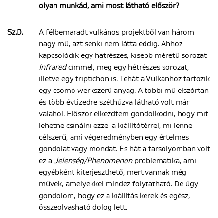
olyan munkád, ami most látható először?
Sz.D.
A félbemaradt vulkános projektből van három
nagy mű, azt senki nem látta eddig. Ahhoz
kapcsolódik egy hatrészes, kisebb méretű sorozat
Infrared
címmel, meg egy hétrészes sorozat,
illetve egy triptichon is. Tehát a Vulkánhoz tartozik
egy csomó werkszerű anyag. A többi mű elszórtan
és több évtizedre széthúzva látható volt már
valahol. Először elkezdtem gondolkodni, hogy mit
lehetne csinálni ezzel a kiállítótérrel, mi lenne
célszerű, ami végeredményben egy értelmes
gondolat vagy mondat. És hát a tarsolyomban volt
ez a
Jelenség/Phenomenon
problematika, ami
egyébként kiterjeszthető, mert vannak még
művek, amelyekkel mindez folytatható. De úgy
gondolom, hogy ez a kiállítás kerek és egész,
összeolvasható dolog lett.