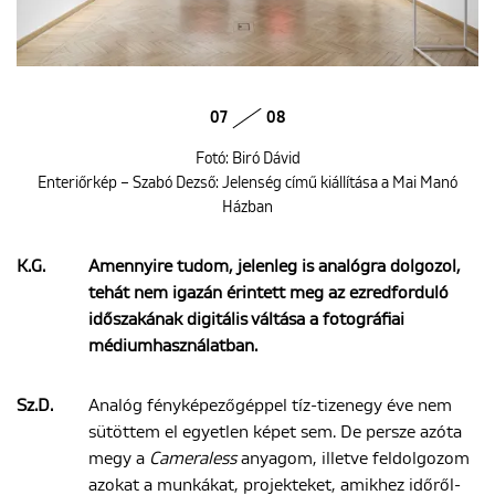
07
08
Fotó: Biró Dávid
Enteriőrkép – Szabó Dezső: Jelenség című kiállítása a Mai Manó
Házban
K.G.
Amennyire tudom, jelenleg is analógra dolgozol,
tehát nem igazán érintett meg az ezredforduló
időszakának digitális váltása a fotográfiai
médiumhasználatban.
Sz.D.
Analóg fényképezőgéppel tíz-tizenegy éve nem
sütöttem el egyetlen képet sem. De persze azóta
megy a
Cameraless
anyagom, illetve feldolgozom
azokat a munkákat, projekteket, amikhez időről-