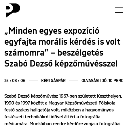
Hírek
„Minden egyes expozíció
egyfajta morális kérdés is volt
Galéria
számomra” – beszélgetés
Interjú
Szabó Dezső képzőművésszel
Esszé
25 • 03 • 06
KÉRI GÁSPÁR
OLVASÁSI IDŐ: 10 PERC
Blog
Szabó Dezső képzőművész 1967-ben született Keszthelyen.
1990 és 1997 között a Magyar Képzőművészeti Főiskola
Rólunk
festő szakos hallgatója volt, miközben a hagyományos
festészeti technikákról idővel áttért a fotográfia
médiumára. Munkáiban rendre kérdőre vonja a fotográfiai