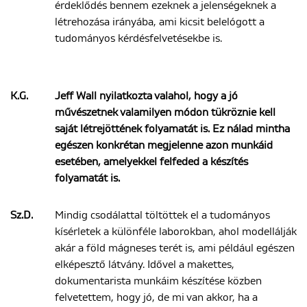
érdeklődés bennem ezeknek a jelenségeknek a
létrehozása irányába, ami kicsit belelógott a
tudományos kérdésfelvetésekbe is.
K.G.
Jeff Wall nyilatkozta valahol, hogy a jó
művészetnek valamilyen módon tükröznie kell
saját létrejöttének folyamatát is. Ez nálad mintha
egészen konkrétan megjelenne azon munkáid
esetében, amelyekkel felfeded a készítés
folyamatát is.
Sz.D.
Mindig csodálattal töltöttek el a tudományos
kísérletek a különféle laborokban, ahol modellálják
akár a föld mágneses terét is, ami például egészen
elképesztő látvány. Idővel a makettes,
dokumentarista munkáim készítése közben
felvetettem, hogy jó, de mi van akkor, ha a