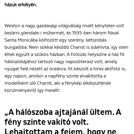
házuk erkélyén.
ENGLISH
Weston a nagy gazdasági világválság miatt kénytelen volt
bezárni glendale-i műtermét, és 1935-ben három fiával
Santa Monicába költözött egy szerény, kétszobás
bungalóba. Nem sokkal később Charist is odahívta, így öten
éltek együtt a szűkös házban. A fotózás helyszíne a ház fő
hálószobájához tartozó nagy napozóterasz volt, amely
nyugat felé nézett az óceánra. Itt készült a híres aktfotó is,
egy napon, amikor a napfény szinte elvakította a
modellként ülő Charist, aki a fénykép elkészültének
körülményeiről így mesélt:
„A hálószoba ajtajánál ültem. A
fény szinte vakító volt.
Lehajtottam a fejem, hogy ne