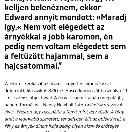
kelljen belenéznem, ekkor
Edward annyit mondott: »Maradj
így.« Nem volt elégedett az
árnyékkal a jobb karomon, én
pedig nem voltam elégedett sem
a feltűzött hajammal, sem a
hajcsatommal.”
Weston – szokásához híven – egyetlen exponálással
dolgozott, klasszikus 8×10-es Ansco kameráját használva, 21
cm-es Zeiss objektívvel. A fény itt nem csupán megvilágít,
hanem formál is – Nancy Newhall fotótörténész szavaival
élve:
„Weston úgy használta a fényt mint egy vésőt. A fény,
amit a leginkább szeretett, tengelyben állt az objektívvel, a
fény és árnyék dinamikája pedig olyan aktív és erőteljes