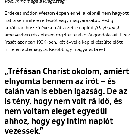
volt, mint maga a világosság.”
Érdekes módon Weston éppen ennél a képnél nem hagyott
hátra semmiféle reflexiót vagy magyarázatot. Pedig
korábban hosszú éveken át vezette naplóit
(Daybooks),
amelyekben részletesen rögzítette alkotói gondolatait. Ezek
írását azonban 1934-ben, két évvel e kép elkészülte előtt
hirtelen abbahagyta. Később így magyarázta ezt:
„Tréfásan Charist okolom, amiért
elnyomta bennem az írót – és
talán van is ebben igazság. De az
is tény, hogy nem volt rá idő, és
nem voltam eleget egyedül
ahhoz, hogy egy intim naplót
vezessek.”