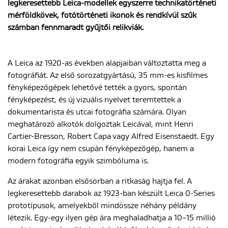
legkeresettebb Leica-modellek egyszerre technikatörténeti
mérföldkövek, fotótörténeti ikonok és rendkívül szűk
számban fennmaradt gyűjtői relikviák.
ENGLISH
A Leica az 1920-as években alapjaiban változtatta meg a
fotográfiát. Az első sorozatgyártású, 35 mm-es kisfilmes
fényképezőgépek lehetővé tették a gyors, spontán
fényképezést, és új vizuális nyelvet teremtettek a
dokumentarista és utcai fotográfia számára. Olyan
meghatározó alkotók dolgoztak Leicával, mint Henri
Cartier-Bresson, Robert Capa vagy Alfred Eisenstaedt. Egy
korai Leica így nem csupán fényképezőgép, hanem a
modern fotográfia egyik szimbóluma is.
Az árakat azonban elsősorban a ritkaság hajtja fel. A
legkeresettebb darabok az 1923-ban készült Leica 0-Series
prototípusok, amelyekből mindössze néhány példány
létezik. Egy-egy ilyen gép ára meghaladhatja a 10–15 millió