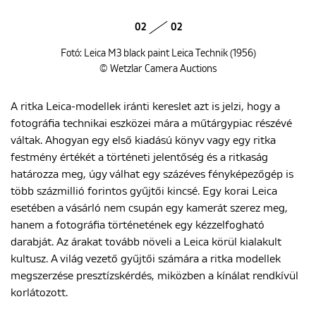
02
02
Fotó: Leica M3 black paint Leica Technik (1956)
© Wetzlar Camera Auctions
A ritka Leica-modellek iránti kereslet azt is jelzi, hogy a
fotográfia technikai eszközei mára a műtárgypiac részévé
váltak. Ahogyan egy első kiadású könyv vagy egy ritka
festmény értékét a történeti jelentőség és a ritkaság
határozza meg, úgy válhat egy százéves fényképezőgép is
több százmillió forintos gyűjtői kincsé. Egy korai Leica
esetében a vásárló nem csupán egy kamerát szerez meg,
hanem a fotográfia történetének egy kézzelfogható
darabját. Az árakat tovább növeli a Leica körül kialakult
kultusz. A világ vezető gyűjtői számára a ritka modellek
megszerzése presztízskérdés, miközben a kínálat rendkívül
korlátozott.