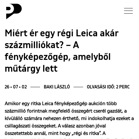
Hírek
Miért ér egy régi Leica akár
százmilliókat? – A
Galéria
fényképezőgép, amelyből
Interjú
műtárgy lett
Esszé
26 • 07 • 02
BAKI LÁSZLÓ
OLVASÁSI IDŐ: 2 PERC
Blog
Amikor egy ritka Leica fényképezőgép aukción több
százmillió forintnak megfelelő összegért cserél gazdát, a
Rólunk
kívülálló számára nehezen érthető, mi indokolhatja ezeket a
csillagászati összegeket. A válasz azonban jóval
összetettebb annál, mint hogy „régi és ritka”. A