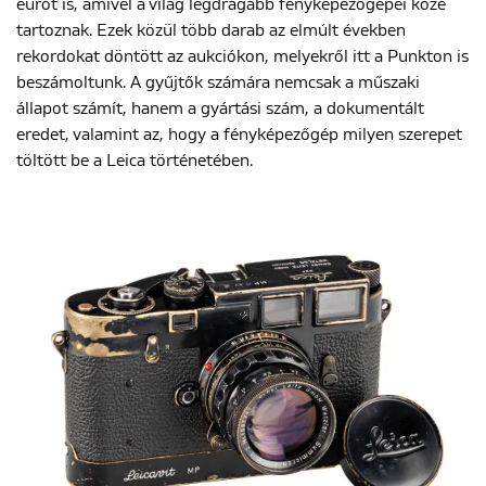
eurót is, amivel a világ legdrágább fényképezőgépei közé
tartoznak. Ezek közül több darab az elmúlt években
rekordokat döntött az aukciókon, melyekről itt a Punkton is
beszámoltunk. A gyűjtők számára nemcsak a műszaki
állapot számít, hanem a gyártási szám, a dokumentált
eredet, valamint az, hogy a fényképezőgép milyen szerepet
töltött be a Leica történetében.