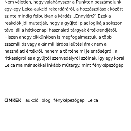
Nem véletlen, hogy valahányszor a Punkton beszámolunk
egy-egy Leica-aukció rekordáráról, a hozzászólások között
szinte mindig felbukkan a kérdés: „Ennyiért?” Ezek a
reakciók jól mutatják, hogy a gyűjtői piac logikája sokszor
távol áll a hétköznapi használati tárgyak értékrendjétől.
Hiszen ahogy cikkünkben is megfogalmaztuk, a több
százmilliós vagy akár milliárdos leütési árak nem a
használati értékről, hanem a történelmi jelentőségről, a
ritkaságról és a gyűjtői szenvedélyről szólnak. Így egy korai
Leica ma már sokkal inkább műtárgy, mint fényképezőgép.
aukció
blog
fényképezőgép
Leica
CÍMKÉK