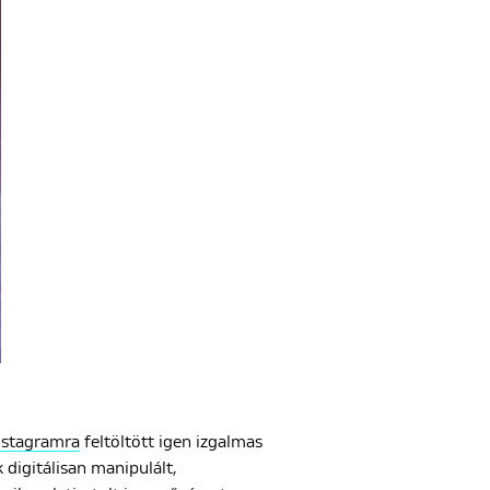
nstagramra
feltöltött igen izgalmas
k digitálisan manipulált,