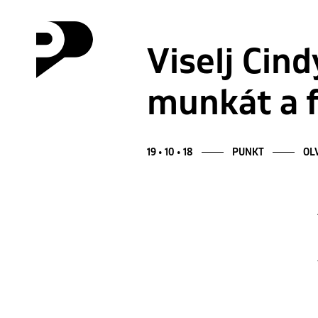
Viselj Cin
munkát a 
19 • 10 • 18
PUNKT
OLV