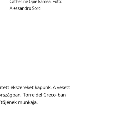
Catherine Opie kámea. Fotó:
Alessandro Sorci
tett ékszereket kapunk. A vésett
országban, Torre del Greco-ban
zítőjének munkája.