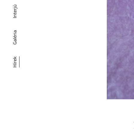
Interjú
Galéria
Hírek