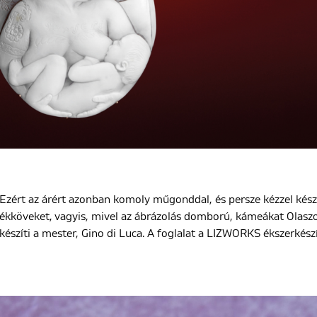
Ezért az árért azonban komoly műgonddal, és persze kézzel készí
ékköveket, vagyis, mivel az ábrázolás domború, kámeákat Olasz
készíti a mester, Gino di Luca. A foglalat a LIZWORKS ékszerkés