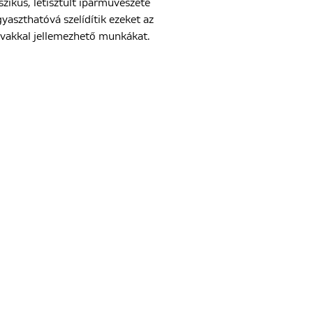
szikus, letisztult iparművészete
aszthatóvá szelídítik ezeket az
vakkal jellemezhető munkákat.