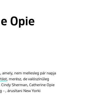
ne Opie
a, amely, nem mellesleg pár napja
ítást
, merész, de valószínűleg
t. Cindy Sherman, Catherine Opie
g - , árusítani New Yorki