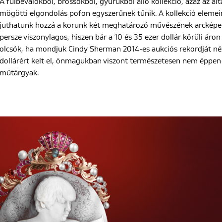
A fülbevalókból, brossokból, gyűrűkből álló kollekció, azaz az ál
mögötti elgondolás pofon egyszerűnek tűnik. A kollekció eleme
juthatunk hozzá a korunk két meghatározó művészének arcképeih
persze viszonylagos, hiszen bár a 10 és 35 ezer dollár körüli áro
olcsók, ha mondjuk Cindy Sherman 2014-es aukciós rekordját nézz
dollárért kelt el, önmagukban viszont természetesen nem éppe
műtárgyak.