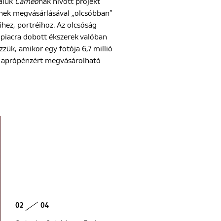
taluk
Cameo
nak hívott projekt
inek megvásárlásával „olcsóbban”
ez, portréihoz. Az olcsóság
n piacra dobott ékszerek valóban
ük, amikor egy fotója 6,7 millió
n aprópénzért megvásárolható
02
04