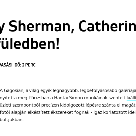
dy Sherman, Catheri
füledben!
ASÁSI IDŐ: 2 PERC
A Gagosian, a világ egyik legnagyobb, legbefolyásosabb galériáj
nyitotta meg Párizsban a Hantai Simon munkáinak szentelt
kiáll
üzleti szempontból precízen kidolgozott lépésre szánta el magá
fotói alapján elkészített ékszereket fognak - igaz korlátozott idei
boltjukban.