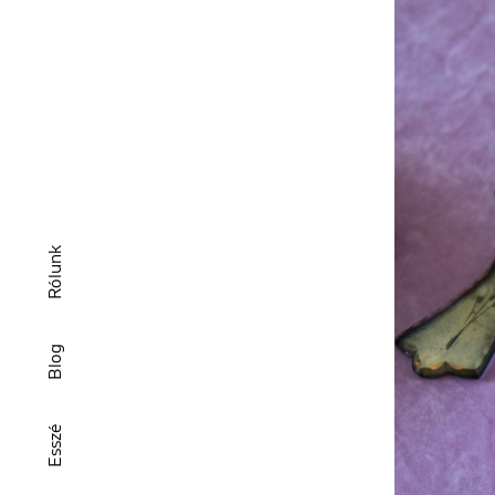
Rólunk
Blog
Esszé