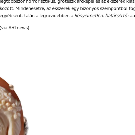
legtöbbször horrorisztikus, groteszk arcképei és az ékszerek klas
között. Mindenesetre, az ékszerek egy bizonyos szempontból fogy
egyébként, talán a legrövidebben a
kényelmetlen, határsértő
sza
(via ARTnews)