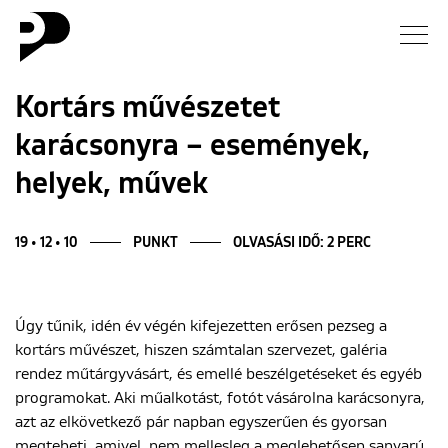
Hírek
Kortárs művészetet
karácsonyra – események,
Galéria
helyek, művek
Interjú
19 • 12 • 10
PUNKT
OLVASÁSI IDŐ: 2 PERC
Esszé
Blog
Úgy tűnik, idén év végén kifejezetten erősen pezseg a
kortárs művészet, hiszen számtalan szervezet, galéria
Rólunk
rendez műtárgyvásárt, és emellé beszélgetéseket és egyéb
programokat. Aki műalkotást, fotót vásárolna karácsonyra,
azt az elkövetkező pár napban egyszerűen és gyorsan
megteheti, amivel, nem mellesleg a meglehetősen sanyarú