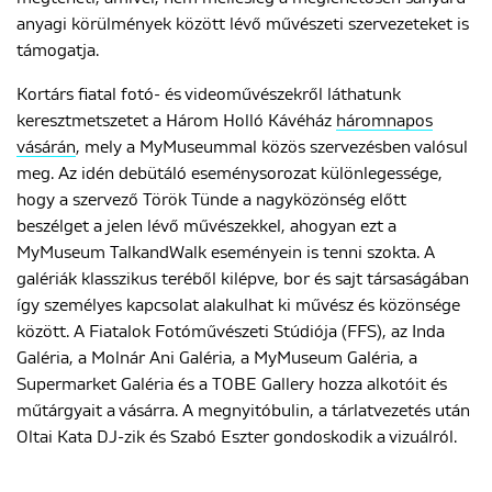
anyagi körülmények között lévő művészeti szervezeteket is
támogatja.
ENGLISH
Kortárs fiatal fotó- és videoművészekről láthatunk
keresztmetszetet a Három Holló Kávéház
háromnapos
vásárán
, mely a MyMuseummal közös szervezésben valósul
meg. Az idén debütáló eseménysorozat különlegessége,
hogy a szervező Török Tünde a nagyközönség előtt
beszélget a jelen lévő művészekkel, ahogyan ezt a
MyMuseum TalkandWalk eseményein is tenni szokta. A
galériák klasszikus teréből kilépve, bor és sajt társaságában
így személyes kapcsolat alakulhat ki művész és közönsége
között. A Fiatalok Fotóművészeti Stúdiója (FFS), az Inda
Galéria, a Molnár Ani Galéria, a MyMuseum Galéria, a
Supermarket Galéria és a TOBE Gallery hozza alkotóit és
műtárgyait a vásárra. A megnyitóbulin, a tárlatvezetés után
Oltai Kata DJ-zik és Szabó Eszter gondoskodik a vizuálról.