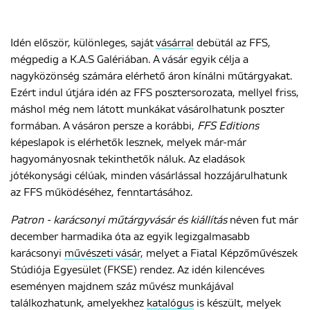
Idén először, különleges, saját
vásárral
debütál az FFS,
mégpedig a K.A.S Galériában. A vásár egyik célja a
nagyközönség számára elérhető áron kínálni műtárgyakat.
Ezért indul útjára idén az FFS posztersorozata, mellyel friss,
máshol még nem látott munkákat vásárolhatunk poszter
formában. A vásáron persze a korábbi,
FFS Editions
képeslapok is elérhetők lesznek, melyek már-már
hagyományosnak tekinthetők náluk. Az eladások
jótékonysági célúak, minden vásárlással hozzájárulhatunk
az FFS működéséhez, fenntartásához.
Patron - karácsonyi műtárgyvásár és kiállítás
néven fut már
december harmadika óta az egyik legizgalmasabb
karácsonyi
művészeti vásár
, melyet a Fiatal Képzőművészek
Stúdiója Egyesület (FKSE) rendez. Az idén kilencéves
eseményen majdnem száz művész munkájával
találkozhatunk, amelyekhez
katalógus
is készült, melyek