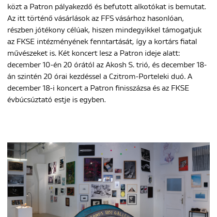
közt a Patron pályakezdő és befutott alkotókat is bemutat.
Az itt történő vásárlások az FFS vásárhoz hasonlóan,
részben jótékony célúak, hiszen mindegyikkel támogatjuk
az FKSE intézményének fenntartását, így a kortárs fiatal
művészeket is. Két koncert lesz a Patron ideje alatt:
december 10-én 20 órától az Akosh S. trió, és december 18-
án szintén 20 órai kezdéssel a Czitrom-Porteleki duó. A
december 18-i koncert a Patron finisszázsa és az FKSE
évbúcsúztató estje is egyben.