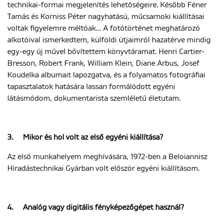
technikai-formai megjelenítés lehetőségeire. Később Féner
Tamás és Korniss Péter nagyhatású, műcsarnoki kiállításai
voltak figyelemre méltóak… A fotótörténet meghatározó
alkotóival ismerkedtem, külföldi útjaimról hazatérve mindig
egy-egy új művel bővítettem könyvtáramat. Henri Cartier-
Bresson, Robert Frank, William Klein, Diane Arbus, Josef
Koudelka albumait lapozgatva, és a folyamatos fotográfiai
tapasztalatok hatására lassan formálódott egyéni
látásmódom, dokumentarista szemléletű életutam.
3.
Mikor és hol volt az első egyéni kiállítása?
Az első munkahelyem meghívására, 1972-ben a Beloiannisz
Híradástechnikai Gyárban volt először egyéni kiállításom.
4.
Analóg vagy digitális fényképezőgépet használ?