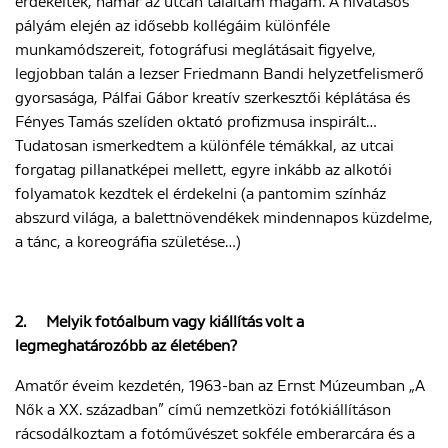
érdekeltek, hamar az utcán találtam magam. A hivatásos
pályám elején az idősebb kollégáim különféle
munkamódszereit, fotográfusi meglátásait figyelve,
ENGLISH
legjobban talán a lezser Friedmann Bandi helyzetfelismerő
gyorsasága, Pálfai Gábor kreatív szerkesztői képlátása és
Fényes Tamás szelíden oktató profizmusa inspirált…
Tudatosan ismerkedtem a különféle témákkal, az utcai
forgatag pillanatképei mellett, egyre inkább az alkotói
folyamatok kezdtek el érdekelni (a pantomim színház
abszurd világa, a balettnövendékek mindennapos küzdelme,
a tánc, a koreográfia születése…)
2.
Melyik fotóalbum vagy kiállítás volt a
legmeghatározóbb az életében?
Amatőr éveim kezdetén, 1963-ban az Ernst Múzeumban „A
Nők a XX. században” című nemzetközi fotókiállításon
rácsodálkoztam a fotóművészet sokféle emberarcára és a