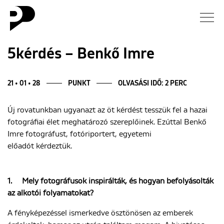
Hírek
5kérdés – Benkő Imre
Galéria
21 • 01 • 28
PUNKT
OLVASÁSI IDŐ: 2 PERC
Interjú
Új rovatunkban ugyanazt az öt kérdést tesszük fel a hazai
fotográfiai élet meghatározó szereplőinek. Ezúttal Benkő
Esszé
Imre fotográfust, fotóriportert, egyetemi
előadót kérdeztük.
Blog
1.
Mely fotográfusok inspirálták, és hogyan befolyásolták
Rólunk
az alkotói folyamatokat?
A fényképezéssel ismerkedve ösztönösen az emberek