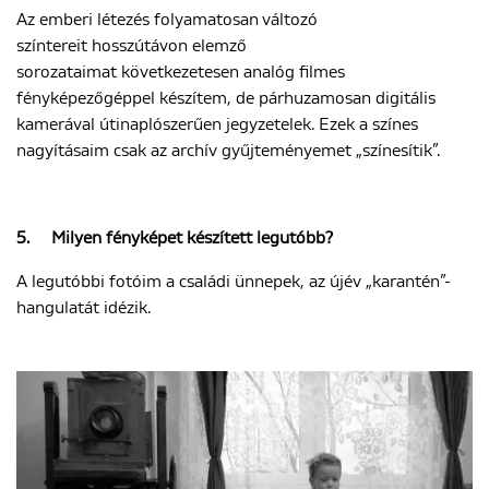
Az emberi létezés folyamatosan változó
színtereit hosszútávon elemző
sorozataimat következetesen analóg filmes
fényképezőgéppel készítem, de párhuzamosan digitális
kamerával útinaplószerűen jegyzetelek. Ezek a színes
nagyításaim csak az archív gyűjteményemet „színesítik”.
5.
Milyen fényképet készített legutóbb?
A legutóbbi fotóim a családi ünnepek, az újév „karantén”-
hangulatát idézik.