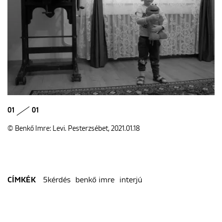
01
01
© Benkő Imre: Levi. Pesterzsébet, 2021.01.18
5kérdés
benkő imre
interjú
CÍMKÉK