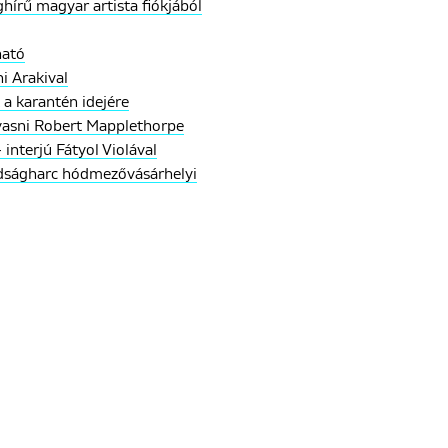
hírű magyar artista fiókjából
ható
hi Arakival
 a karantén idejére
lvasni Robert Mapplethorpe
 interjú Fátyol Violával
adságharc hódmezővásárhelyi