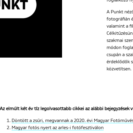
foglalkozó n
A Punkt néz
fotográfián 
valamint a fi
Célkitűzésün
szakmai sze
módon foglal
csupán a sza
érdeklődők s
közvetítsen.
Az elmúlt két év tíz legolvasottabb cikkei az alábbi bejegyzések v
Döntött a zsűri, megvannak a 2020. évi Magyar Fotóművés
Magyar fotós nyert az arles-i fotófesztiválon