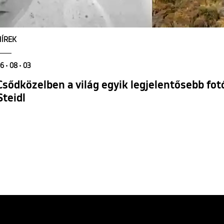
HÍREK
6 • 08 • 03
Csődközelben a világ egyik legjelentősebb fot
Steidl