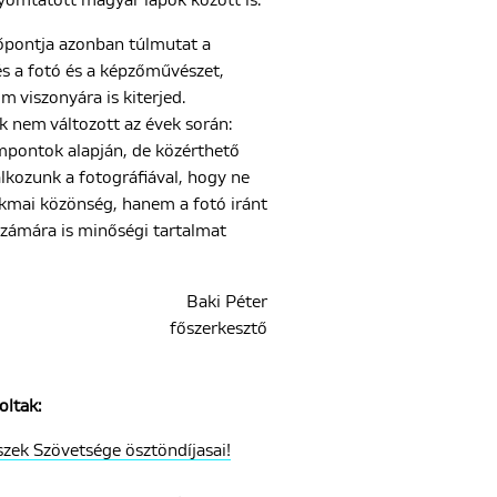
yomtatott magyar lapok között is.
őpontja azonban túlmutat a
és a fotó és a képzőművészet,
lm viszonyára is kiterjed.
k nem változott az évek során:
mpontok alapján, de közérthető
kozunk a fotográfiával, hogy ne
kmai közönség, hanem a fotó iránt
zámára is minőségi tartalmat
Baki Péter
főszerkesztő
oltak:
zek Szövetsége ösztöndíjasai!