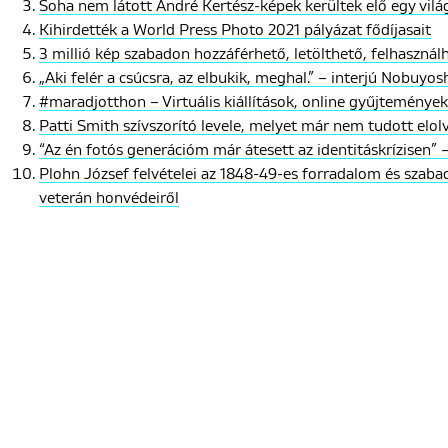
Soha nem látott André Kertész-képek kerültek elő egy világ
Kihirdették a World Press Photo 2021 pályázat fődíjasait
3 millió kép szabadon hozzáférhető, letölthető, felhasznál
„Aki felér a csúcsra, az elbukik, meghal.” – interjú Nobuyos
#maradjotthon – Virtuális kiállítások, online gyűjtemények
Patti Smith szívszorító levele, melyet már nem tudott elo
“Az én fotós generációm már átesett az identitáskrízisen” –
Plohn József felvételei az 1848-49-es forradalom és szab
veterán honvédeiről