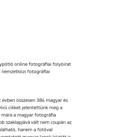
ypótló online fotográfiai folyóirat
a nemzetközi fotográfiai
t évben összesen 384 magyar és
lvű cikket jelentettünk meg a
 mára a magyar fotográfia
bb szaklapjává vált nem csupán az
alálható, hanem a fotóval