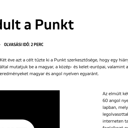
dult a Punkt
OLVASÁSI IDŐ: 2 PERC
Két éve azt a célt tűzte ki a Punkt szerkesztősége, hogy egy hián
által mutatjuk be a magyar, a közép- és kelet-európai, valamint 
eredményeket magyar és angol nyelven egyaránt.
Az elmúlt ké
60 angol nye
lapban, mely
legolvasotta
interneten t