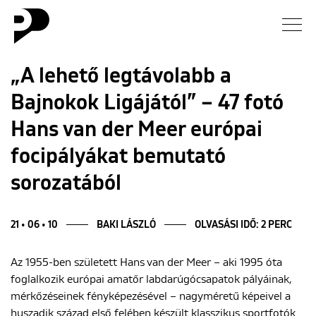
Hírek
„A lehető legtávolabb a
Bajnokok Ligájától” – 47 fotó
Galéria
Hans van der Meer európai
Interjú
focipályákat bemutató
sorozatából
Esszé
Blog
21 • 06 • 10
BAKI LÁSZLÓ
OLVASÁSI IDŐ: 2 PERC
Rólunk
Az 1955-ben született Hans van der Meer – aki 1995 óta
foglalkozik európai amatőr labdarúgócsapatok pályáinak,
mérkőzéseinek fényképezésével – nagyméretű képeivel a
huszadik század első felében készült klasszikus sportfotók