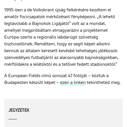
1995-ben a de Volkskrant újság felkérésére kezdtem el
amatőr focicsapatok mérkőzéseit fényképezni. „A lehető
legtávolabb a Bajnokok Ligájától” volt az a mondat,
amellyel megpróbáltam elmagyarázni a projektemet
Európa-szerte a regionális labdarúgó szövetség
tisztviselőinek. Reméltem, hogy ez segít képet alkotni
bennük az általam keresett kevésbé tehetséges játékosok
szenvedélyes futballjáról az alacsonyabb bajnokságokban,
mérföldekre a lelátóktól és a tetővel fedett stadionoktól.”
A European Fields című sorozat 47 fotóját – köztük a
Budapesten készült képet –
ezen a linken
tekintheted meg.
JEGYZETEK