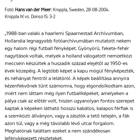
Fotó:
Hans van der Meer
: Knippla, Sweden, 28-08-2004.
Knippla IK vs. Donsö IS: 3-2
„1988-ban valaki a haarlemi Spaarnestad Archívumban,
Hollandia legnagyobb fotóarchívumában mutatott nekem
egy halom régi futball fényképet. Gyönyörű, fekete-fehér
nagyítások voltak, melyek a holland válogatott nemzetközi
meccsein készültek a huszadik század elejétől az 1950-es
évek közepéig. A legtöbb képet a kapu mögül fényképezték,
és néhányat fentről a lelátóról. A képek beállítása annyira
kézenfekvőnek tűnt számomra, hogy elgondolkodtam azon,
miért nem láttam még ilyen futballképeket, amelyeken a
pálya csak az előtér volt, hiszen ugyanolyan fontos szerepet
kaptak a képeken látható hosszú kabátos, kalapos férfiak is
a szemközti állványon, vagy a zászlók a tető tetején, a fák
azon túl, vagy a még távolabb lévő utcai forgalom.
Meghatónak találtam ezeket a nem szándékosan
lefényképezett részleteket.