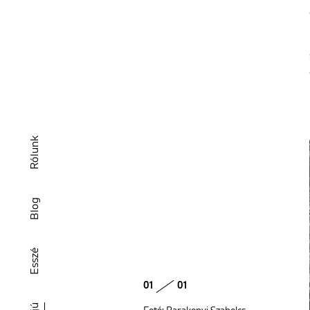
Rólunk
Blog
Esszé
01
01