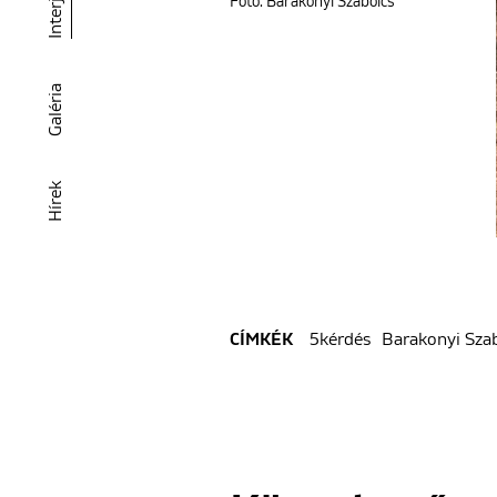
Interjú
Fotó: Barakonyi Szabolcs
Galéria
Hírek
5kérdés
Barakonyi Sza
CÍMKÉK