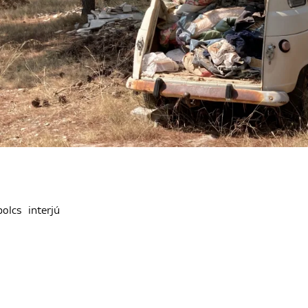
bolcs
interjú