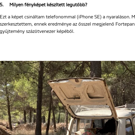
5.
Milyen fényképet készített legutóbb?
Ezt a képet csináltam telefonommal (iPhone SE) a nyaraláson. 
szerkesztettem, ennek eredménye az ősszel megjelenő Fortepan
gyűjtemény százötvenezer képéből.