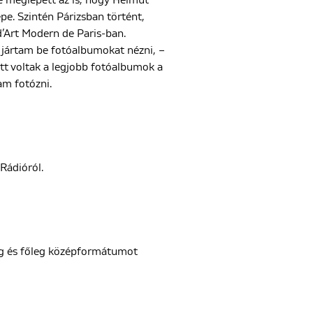
 de meglepett az is, hogy Helmut
e. Szintén Párizsban történt,
 d’Art Modern de Paris-ban.
a jártam be fotóalbumokat nézni, –
tt voltak a legjobb fotóalbumok a
am fotózni.
Rádióról.
alóg és főleg középformátumot