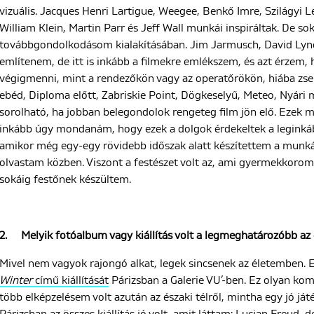
vizuális.
Jacques
Henri
Lartigue, Weegee, Benkő Imre, Szilágyi 
William Klein, Martin Parr és Jeff Wall munkái inspiráltak. De sok f
továbbgondolkodásom kialakításában. Jim Jarmusch, David Lynch
említenem, de itt is inkább a filmekre emlékszem, és azt érzem
végigmenni, mint a rendezőkön vagy az operatőrökön, hiába zse
ebéd, Diploma előtt, Zabriskie Point, Dögkeselyű, Meteo, Nyári m
sorolható, ha jobban belegondolok rengeteg film jön elő. Ezek m
inkább úgy mondanám, hogy ezek a dolgok érdekeltek a leginkább
amikor még egy-egy rövidebb időszak alatt készítettem a munk
olvastam közben. Viszont a festészet volt az, ami gyermekkorom
sokáig festőnek készültem.
2.
Melyik fotóalbum vagy kiállítás volt a legmeghatározóbb az
Mivel nem vagyok rajongó alkat, legek sincsenek az életemben. 
Winter
című kiállítását
Párizsban a Galerie VU’-ben. Ez olyan kom
több elképzelésem volt azután az északi télről, mintha egy jó já