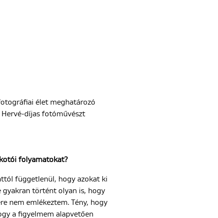
fotográfiai élet meghatározó
f Hervé-díjas fotóművészt
lkotói folyamatokat?
ttól függetlenül, hogy azokat ki
 gyakran történt olyan is, hogy
ére nem emlékeztem. Tény, hogy
hogy a figyelmem alapvetően