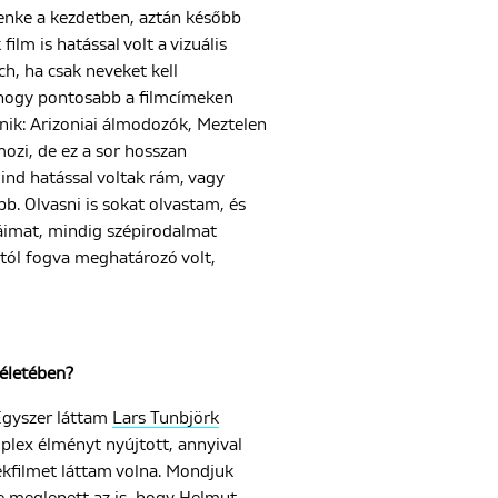
Lenke a kezdetben, aztán később
ilm is hatással volt a vizuális
, ha csak neveket kell
, hogy pontosabb a filmcímeken
nik: Arizoniai álmodozók, Meztelen
ozi, de ez a sor hosszan
ind hatással voltak rám, vagy
. Olvasni is sokat olvastam, és
áimat, mindig szépirodalmat
tól fogva meghatározó volt,
 életében?
Egyszer láttam
Lars Tunbjörk
plex élményt nyújtott, annyival
tékfilmet láttam volna. Mondjuk