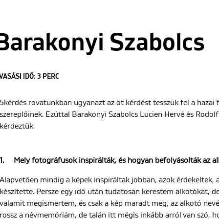
Barakonyi Szabolcs
VASÁSI IDŐ: 3 PERC
5kérdés rovatunkban ugyanazt az öt kérdést tesszük fel a hazai 
szereplőinek. Ezúttal Barakonyi Szabolcs Lucien Hervé és Rodol
kérdeztük.
1.
Mely fotográfusok inspirálták, és hogyan befolyásolták az a
Alapvetően mindig a képek inspiráltak jobban, azok érdekeltek, a
készítette. Persze egy idő után tudatosan kerestem alkotókat, de
valamit megismertem, és csak a kép maradt meg, az alkotó nev
rossz a névmemóriám, de talán itt mégis inkább arról van szó, 