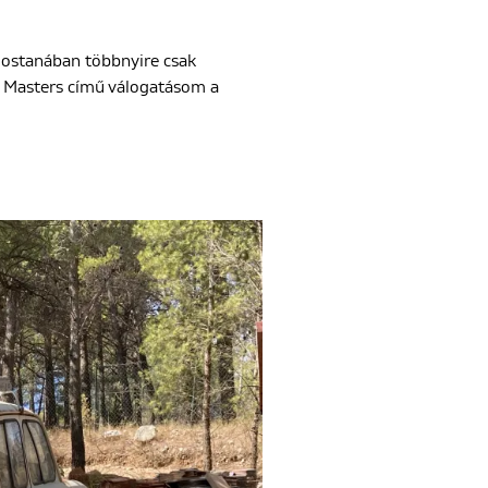
Mostanában többnyire csak
 Masters című válogatásom a