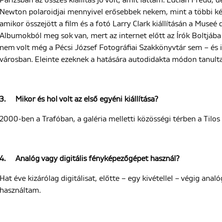
Párizsban az összes kiállítás jó volt, amit láttam: Lucian Freud,
Newton polaroidjai mennyivel erősebbek nekem, mint a többi kép
amikor összejött a film és a fotó Larry Clark kiállításán a Museé
Albumokból meg sok van, mert az internet előtt az Írók Boltjáb
nem volt még a Pécsi József Fotográfiai Szakkönyvtár sem – és i
városban. Eleinte ezeknek a hatására autodidakta módon tanult
3.
Mikor és hol volt az első egyéni kiállítása?
2000-ben a Trafóban, a galéria melletti közösségi térben a Tilos 
4.
Analóg vagy digitális fényképezőgépet használ?
Hat éve kizárólag digitálisat, előtte – egy kivétellel – végig an
használtam.