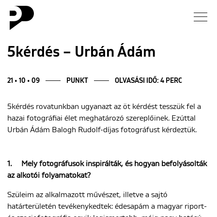
Hírek
5kérdés – Urbán Ádám
Galéria
21 • 10 • 09
PUNKT
OLVASÁSI IDŐ: 4 PERC
Interjú
5kérdés rovatunkban ugyanazt az öt kérdést tesszük fel a
hazai fotográfiai élet meghatározó szereplőinek. Ezúttal
Esszé
Urbán Ádám Balogh Rudolf-díjas fotográfust kérdeztük.
Blog
1.
Mely fotográfusok inspirálták, és hogyan befolyásolták
az alkotói folyamatokat?
Rólunk
Szüleim az alkalmazott művészet, illetve a sajtó
határterületén tevékenykedtek: édesapám a magyar riport-