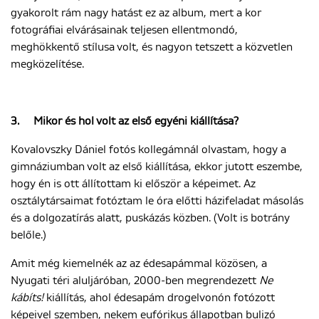
gyakorolt rám nagy hatást ez az album, mert a kor
fotográfiai elvárásainak teljesen ellentmondó,
meghökkentő stílusa volt, és nagyon tetszett a közvetlen
megközelítése.
3.
Mikor és hol volt az első egyéni kiállítása?
Kovalovszky Dániel fotós kollegámnál olvastam, hogy a
gimnáziumban volt az első kiállítása, ekkor jutott eszembe,
hogy én is ott állítottam ki először a képeimet. Az
osztálytársaimat fotóztam le óra előtti házifeladat másolás
és a dolgozatírás alatt, puskázás közben. (Volt is botrány
belőle.)
Amit még kiemelnék az az édesapámmal közösen, a
Nyugati téri aluljáróban, 2000-ben megrendezett
Ne
kábíts!
kiállítás, ahol édesapám drogelvonón fotózott
képeivel szemben, nekem eufórikus állapotban bulizó