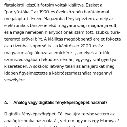
fiatalokról készült fotóim voltak kiállítva. Ezeket a
“partyfotókat” az 1990-es évek közepén barátaimmal
megalapított Freee Magazinba fényképeztem, amely az
elektronikus tánczene első magyarországi magazinja volt,
és a maga nemében hiánypótlónak számított, szubkultúra-
teremtő erővel bírt. A kiállítás megdöbbentő erejét fokozta
az a tizenhat koporsó is – a kábítószer 2000-es év
magyarországi áldozatai emlékére –, amelyek a fotók
szomszédságában feküdtek némán, egy-egy szál gyertya
kíséretében. A sokkoló látvány talán az arra járókat még
időben figyelmeztette a kábítószerhasználat megannyi
veszélyére.
4.
Analóg vagy digitális fényképezőgépet használ?
Digitális fényképezőgépet. Fél éve újra tervbe vettem az
analógtechnika használatát, vettem ugyanis egy Mamiya 7