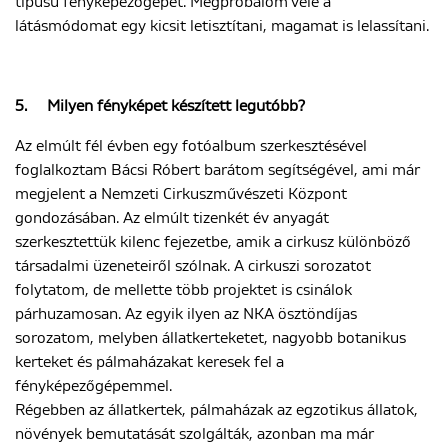
típusú fényképezőgépet. Megpróbálom vele a
látásmódomat egy kicsit letisztítani, magamat is lelassítani.
5.
Milyen fényképet készített legutóbb?
Az elmúlt fél évben egy fotóalbum szerkesztésével
foglalkoztam Bácsi Róbert barátom segítségével, ami már
megjelent a Nemzeti Cirkuszművészeti Központ
gondozásában. Az elmúlt tizenkét év anyagát
szerkesztettük kilenc fejezetbe, amik a cirkusz különböző
társadalmi üzeneteiről szólnak. A cirkuszi sorozatot
folytatom, de mellette több projektet is csinálok
párhuzamosan. Az egyik ilyen az NKA ösztöndíjas
sorozatom, melyben állatkerteketet, nagyobb botanikus
kerteket és pálmaházakat keresek fel a
fényképezőgépemmel.
Régebben az állatkertek, pálmaházak az egzotikus állatok,
növények bemutatását szolgálták, azonban ma már