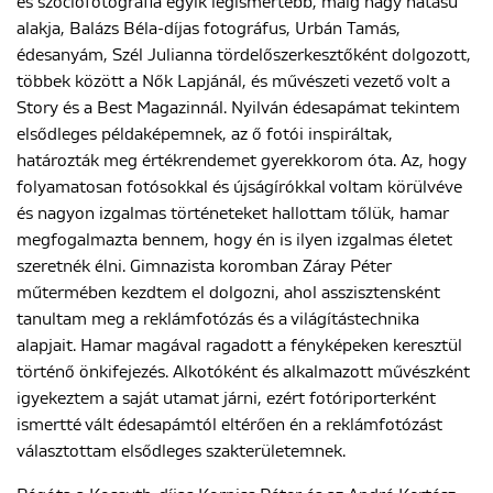
és szociofotográfia egyik legismertebb, máig nagy hatású
alakja, Balázs Béla-díjas fotográfus, Urbán Tamás,
édesanyám, Szél Julianna tördelőszerkesztőként dolgozott,
ENGLISH
többek között a Nők Lapjánál, és művészeti vezető volt a
Story és a Best Magazinnál. Nyilván édesapámat tekintem
elsődleges példaképemnek, az ő fotói inspiráltak,
határozták meg értékrendemet gyerekkorom óta. Az, hogy
folyamatosan fotósokkal és újságírókkal voltam körülvéve
és nagyon izgalmas történeteket hallottam tőlük, hamar
megfogalmazta bennem, hogy én is ilyen izgalmas életet
szeretnék élni. Gimnazista koromban Záray Péter
műtermében kezdtem el dolgozni, ahol asszisztensként
tanultam meg a reklámfotózás és a világítástechnika
alapjait. Hamar magával ragadott a fényképeken keresztül
történő önkifejezés. Alkotóként és alkalmazott művészként
igyekeztem a saját utamat járni, ezért fotóriporterként
ismertté vált édesapámtól eltérően én a reklámfotózást
választottam elsődleges szakterületemnek.