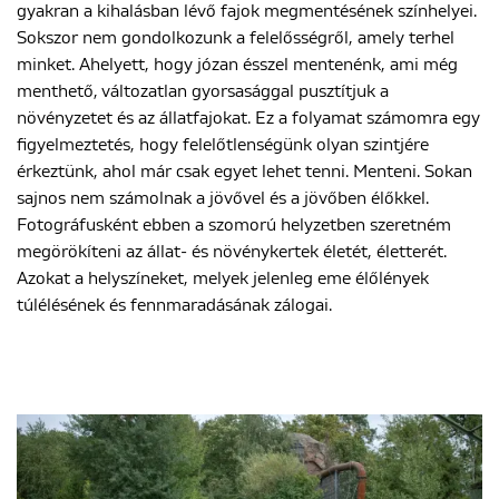
gyakran a kihalásban lévő fajok megmentésének színhelyei.
Sokszor nem gondolkozunk a felelősségről, amely terhel
minket. Ahelyett, hogy józan ésszel mentenénk, ami még
menthető, változatlan gyorsasággal pusztítjuk a
növényzetet és az állatfajokat. Ez a folyamat számomra egy
figyelmeztetés, hogy felelőtlenségünk olyan szintjére
érkeztünk, ahol már csak egyet lehet tenni. Menteni. Sokan
sajnos nem számolnak a jövővel és a jövőben élőkkel.
Fotográfusként ebben a szomorú helyzetben szeretném
megörökíteni az állat- és növénykertek életét, életterét.
Azokat a helyszíneket, melyek jelenleg eme élőlények
túlélésének és fennmaradásának zálogai.