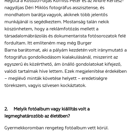
Régóta a Kossuth-díjas Korniss Péter és az André Kertész-
nagydíjas Déri Miklós fotográfus asszisztense, és
mondhatom barátja vagyok, akiknek több jelentős
munkájánál is segédkeztem. Mostanság talán nekik
köszönhetem, hogy a reklámfotózás mellett a
társadalomábrázolás és dokumentarista fotósorozatok felé
fordultam. Itt említeném meg még Burger
Barna barátomat, aki a pályám kezdetén volt iránymutató a
fotográfus gondolkodásom kialakulásánál, miszerint az
egyszerű és közérthető, ám önálló gondolatokat kifejező,
valódi tartalmak híve lettem. Ezek megjelenítése érdekében
– meglévő minták követése helyett – eredetiségre
törekszem, vagyis szívesen kockáztatok.
2.
Melyik fotóalbum vagy kiállítás volt a
legmeghatározóbb az életében?
Gyermekkoromban rengeteg fotóalbum vett körül.