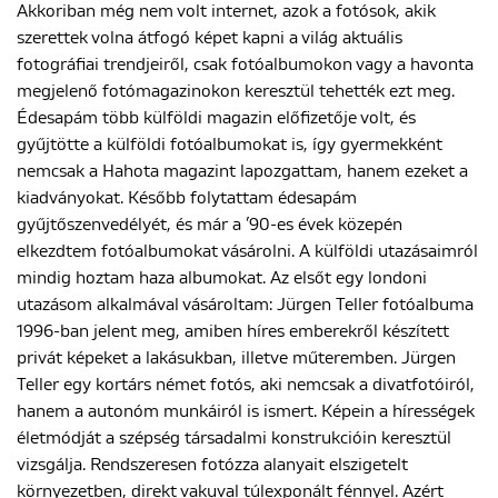
Akkoriban még nem volt internet, azok a fotósok, akik
szerettek volna átfogó képet kapni a világ aktuális
fotográfiai trendjeiről, csak fotóalbumokon vagy a havonta
megjelenő fotómagazinokon keresztül tehették ezt meg.
Édesapám több külföldi magazin előfizetője volt, és
gyűjtötte a külföldi fotóalbumokat is, így gyermekként
nemcsak a Hahota magazint lapozgattam, hanem ezeket a
kiadványokat. Később folytattam édesapám
gyűjtőszenvedélyét, és már a ’90-es évek közepén
elkezdtem fotóalbumokat vásárolni. A külföldi utazásaimról
mindig hoztam haza albumokat. Az elsőt egy londoni
utazásom alkalmával vásároltam: Jürgen Teller fotóalbuma
1996-ban jelent meg, amiben híres emberekről készített
privát képeket a lakásukban, illetve műteremben. Jürgen
Teller egy kortárs német fotós, aki nemcsak a divatfotóiról,
hanem a autonóm munkáiról is ismert. Képein a hírességek
életmódját a szépség társadalmi konstrukcióin keresztül
vizsgálja. Rendszeresen fotózza alanyait elszigetelt
környezetben, direkt vakuval túlexponált fénnyel. Azért