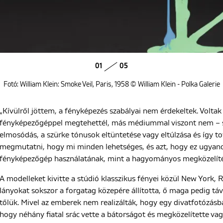
01
05
Fotó: William Klein: Smoke Veil, Paris, 1958 © William Klein - Polka Galerie
„Kívülről jöttem, a fényképezés szabályai nem érdekeltek. Volta
fényképezőgéppel megtehettél, más médiummal viszont nem – s
elmosódás, a szürke tónusok eltüntetése vagy eltúlzása és így t
megmutatni, hogy mi minden lehetséges, és azt, hogy ez ugyan
fényképezőgép használatának, mint a hagyományos megközelíté
A modelleket kivitte a stúdió klasszikus fényei közül New York, R
lányokat sokszor a forgatag közepére állította, ő maga pedig táv
tőlük. Mivel az emberek nem realizálták, hogy egy divatfotózásba
hogy néhány fiatal srác vette a bátorságot és megközelítette vag