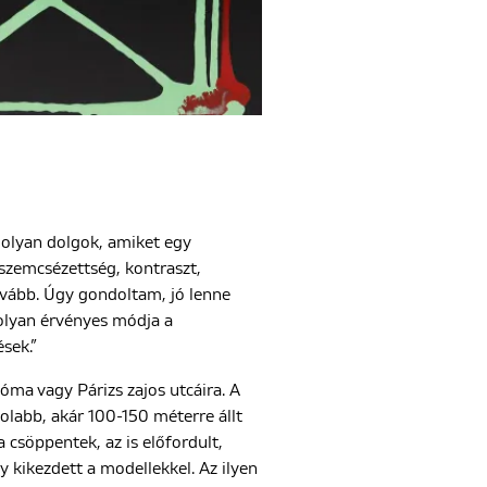
k olyan dolgok, amiket egy
zemcsézettség, kontraszt,
ovább. Úgy gondoltam, jó lenne
olyan érvényes módja a
sek.”
óma vagy Párizs zajos utcáira. A
olabb, akár 100-150 méterre állt
 csöppentek, az is előfordult,
y kikezdett a modellekkel. Az ilyen