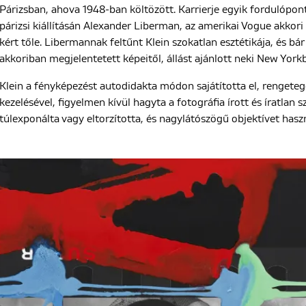
Párizsban, ahova 1948-ban költözött. Karrierje egyik fordulópon
párizsi kiállításán Alexander Liberman, az amerikai Vogue akkori
kért tőle. Libermannak feltűnt Klein szokatlan esztétikája, és bá
akkoriban megjelentetett képeitől, állást ajánlott neki New York
Klein a fényképezést autodidakta módon sajátította el, rengeteg
kezelésével, figyelmen kívül hagyta a fotográfia írott és íratlan 
túlexponálta vagy eltorzította, és nagylátószögű objektívet haszn