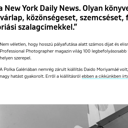
a New York Daily News. Olyan könyv
lvárlap, közönségeset, szemcséset, 
óriási szalagcímekkel.”
Nem véletlen, hogy hosszú pályafutása alatt számos díjat és eli
Professional Photographer magazin világ 100 legbefolyásosabb f
helyen szerepel.
A Polka Galériában nemrég zárult kiállítás Daido Moriyamáé volt,
nagy hatást gyakorolt. Erről a kiállításról
ebben a cikkünkben írt