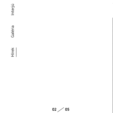
Interjú
Galéria
Hírek
02
05