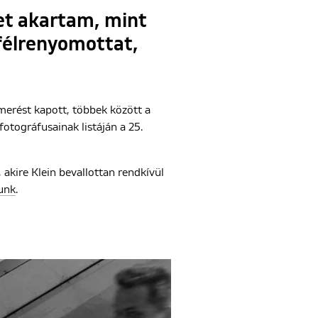
et akartam, mint
félrenyomottat,
smerést kapott, többek között a
otográfusainak listáján a 25.
 akire Klein bevallottan rendkívül
unk
.