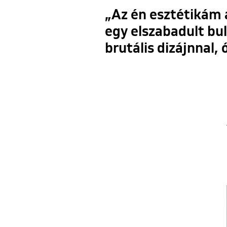
„Az én esztétikám 
egy elszabadult bu
brutális dizájnnal, 