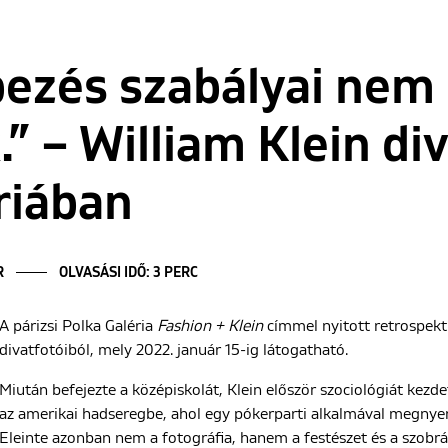
pezés szabályai nem
” – William Klein div
riában
R
OLVASÁSI IDŐ: 3 PERC
A párizsi Polka Galéria
Fashion + Klein
címmel nyitott retrospektí
divatfotóiból, mely 2022. január 15-ig látogatható.
Miután befejezte a középiskolát, Klein először szociológiát kezd
az amerikai hadseregbe, ahol egy pókerparti alkalmával megnyer
Eleinte azonban nem a fotográfia, hanem a festészet és a szobrá