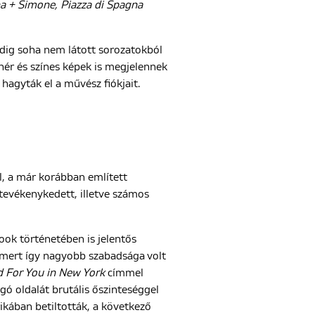
a + Simone, Piazza di Spagna
eddig soha nem látott sorozatokból
ehér és színes képek is megjelennek
hagyták el a művész fiókjait.
l, a már korábban említett
s tevékenykedett, illetve számos
ok történetében is jelentős
 mert így nagyobb szabadsága volt
d For You in New York
címmel
gó oldalát brutális őszinteséggel
ikában betiltották, a következő