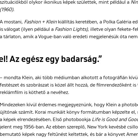
szituációkból olykor ikonikus képek születtek, mint például a
Nin
(1960)
.
A mostani,
Fashion + Klein
kiállítás keretében, a Polka Galéria 
is válogat (ilyen például a
Fashion Lights),
illetve olyan fekete-f
a tárlaton, amik a Vogue-ban való eredeti megjelenésük óta nem 
l! Az egész egy badarság.”
– mondta Klein, aki több médiumban alkotott a fotográfián kívü
festészet és szobrászat is közel állt hozzá, de filmrendezőként i
reklámfilm is köthető a nevéhez.
Mindezeken kívül érdemes megjegyeznünk, hogy Klein a photobo
újítónak számít. Korai munkáit könyv formátumban képzelte el,
a képek elrendezésében. Első photobookja
Life is Good and Goo
jelent meg 1956-ban. Az ebben szereplő, New York kevésbé csillo
bemutató képek nagy feltűnést keltettek, és bár a könyvet Amer