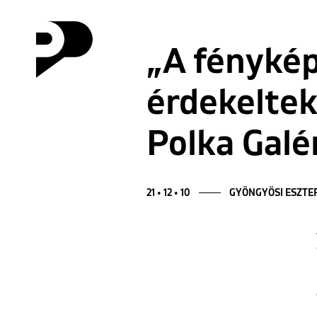
„A fényké
érdekeltek.
Polka Galé
21 • 12 • 10
GYÖNGYÖSI ESZTE