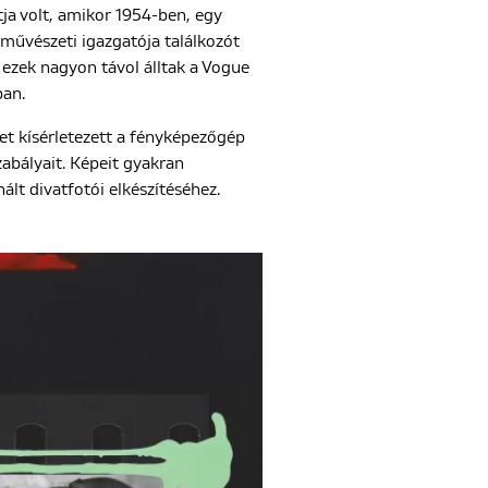
tja volt, amikor 1954-ben, egy
 művészeti igazgatója találkozót
r ezek nagyon távol álltak a Vogue
ban.
et kísérletezett a fényképezőgép
szabályait. Képeit gyakran
ált divatfotói elkészítéséhez.