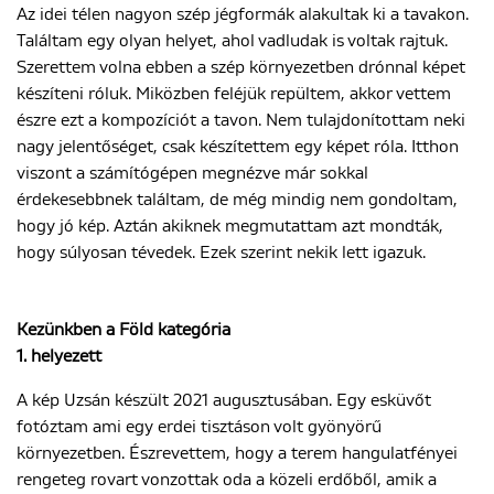
Az idei télen nagyon szép jégformák alakultak ki a tavakon.
Találtam egy olyan helyet, ahol vadludak is voltak rajtuk.
Szerettem volna ebben a szép környezetben drónnal képet
készíteni róluk. Miközben feléjük repültem, akkor vettem
észre ezt a kompozíciót a tavon. Nem tulajdonítottam neki
nagy jelentőséget, csak készítettem egy képet róla. Itthon
viszont a számítógépen megnézve már sokkal
érdekesebbnek találtam, de még mindig nem gondoltam,
hogy jó kép. Aztán akiknek megmutattam azt mondták,
hogy súlyosan tévedek. Ezek szerint nekik lett igazuk.
Kezünkben a Föld kategória
1. helyezett
A kép Uzsán készült 2021 augusztusában. Egy esküvőt
fotóztam ami egy erdei tisztáson volt gyönyörű
környezetben. Észrevettem, hogy a terem hangulatfényei
rengeteg rovart vonzottak oda a közeli erdőből, amik a