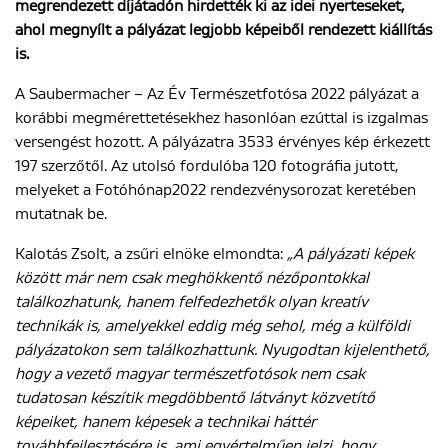
megrendezett díjátadón hirdették ki az idei nyerteseket,
ahol megnyílt a pályázat legjobb képeiből rendezett kiállítás
is.
ENGLISH
A Saubermacher – Az Év Természetfotósa 2022 pályázat a
korábbi megmérettetésekhez hasonlóan ezúttal is izgalmas
versengést hozott. A pályázatra 3533 érvényes kép érkezett
197 szerzőtől. Az utolsó fordulóba 120 fotográfia jutott,
melyeket a Fotóhónap2022 rendezvénysorozat keretében
mutatnak be.
Kalotás Zsolt, a zsűri elnöke elmondta:
„A pályázati képek
között már nem csak meghökkentő nézőpontokkal
találkozhatunk, hanem felfedezhetők olyan kreatív
technikák is, amelyekkel eddig még sehol, még a külföldi
pályázatokon sem találkozhattunk. Nyugodtan kijelenthető,
hogy a vezető magyar természetfotósok nem csak
tudatosan készítik megdöbbentő látványt közvetítő
képeiket, hanem képesek a technikai háttér
továbbfejlesztésére is, ami egyértelműen jelzi, hogy