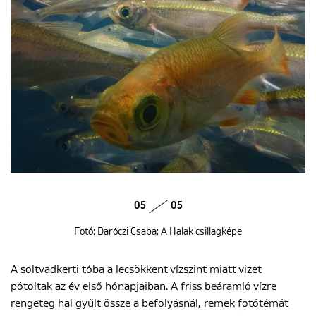
05
05
Fotó: Daróczi Csaba: A Halak csillagképe
A soltvadkerti tóba a lecsökkent vízszint miatt vizet
pótoltak az év első hónapjaiban. A friss beáramló vízre
rengeteg hal gyűlt össze a befolyásnál, remek fotótémát