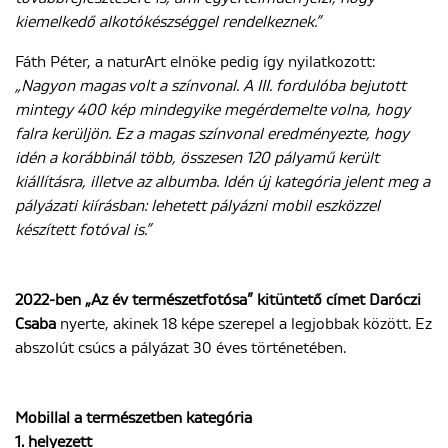
kiemelkedő alkotókészséggel rendelkeznek.”
Fáth Péter, a naturArt elnöke pedig így nyilatkozott:
„Nagyon magas volt a színvonal. A III. fordulóba bejutott
mintegy 400 kép mindegyike megérdemelte volna, hogy
falra kerüljön. Ez a magas színvonal eredményezte, hogy
idén a korábbinál több, összesen 120 pályamű került
kiállításra, illetve az albumba. Idén új kategória jelent meg a
pályázati kiírásban: lehetett pályázni mobil eszközzel
készített fotóval is.”
2022-ben „Az év természetfotósa” kitüntető címet Daróczi
Csaba
nyerte, akinek 18 képe szerepel a legjobbak között. Ez
abszolút csúcs a pályázat 30 éves történetében.
Mobillal a természetben kategória
1. helyezett