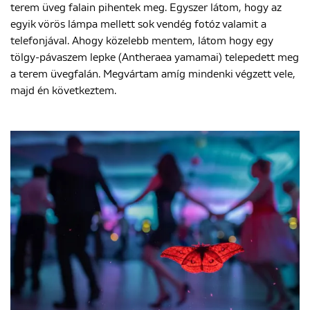
terem üveg falain pihentek meg. Egyszer látom, hogy az
egyik vörös lámpa mellett sok vendég fotóz valamit a
telefonjával. Ahogy közelebb mentem, látom hogy egy
tölgy-pávaszem lepke (Antheraea yamamai) telepedett meg
a terem üvegfalán. Megvártam amíg mindenki végzett vele,
majd én következtem.