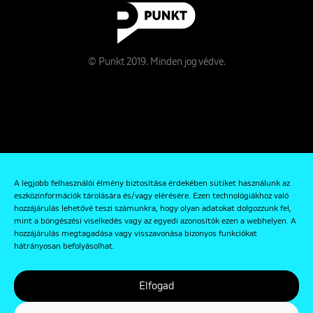
© Punkt 2019. Minden jog védve.
Rólunk
A legjobb felhasználói élmény biztosítása érdekében sütiket használunk az
Kapcsolat
eszközinformációk tárolására és/vagy elérésére. Ezen technológiákhoz való
hozzájárulás lehetővé teszi számunkra, hogy olyan adatokat dolgozzunk fel,
Adatkezelési és Adatvédelmi Szabályzat
mint a böngészési viselkedés vagy az egyedi azonosítók ezen a webhelyen. A
hozzájárulás megtagadása vagy visszavonása bizonyos funkciókat
hátrányosan befolyásolhat.
Elfogad