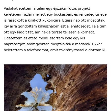
Vadakat etettem a télen egy éjszakai fotós projekt
keretében Tázlár mellett egy buckásban, és rengeteg cinege
is rászokott a kirakott kukoricára. Egész nap ott mozogtak,
így arra gondoltam kihasználom ezt a lehetőséget. Találtam
ott egy kidőlt fát, aminek a törzse teljesen elkorhadt.
Odatettem az etető mellé, szórtam bele egy kis
napraforgót, amit gyorsan megtaláltak a madarak. Ekkor
beletettem a telefonomat, amit távirányítással oldottam ki.