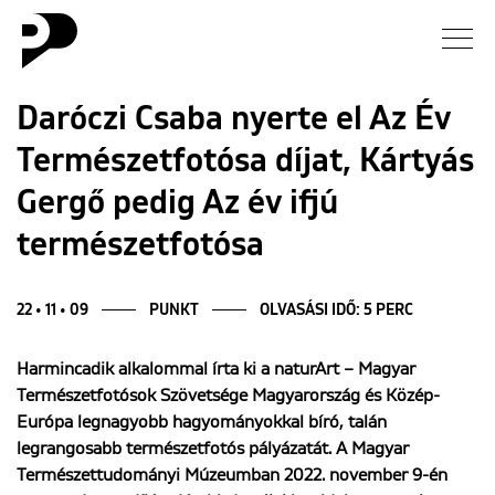
Hírek
Daróczi Csaba nyerte el Az Év
Természetfotósa díjat, Kártyás
Galéria
Gergő pedig Az év ifjú
Interjú
természetfotósa
Esszé
22 • 11 • 09
PUNKT
OLVASÁSI IDŐ: 5 PERC
Blog
Harmincadik alkalommal írta ki a naturArt – Magyar
Természetfotósok Szövetsége Magyarország és Közép-
Rólunk
Európa legnagyobb hagyományokkal bíró, talán
legrangosabb természetfotós pályázatát. A Magyar
Természettudományi Múzeumban 2022. november 9-én