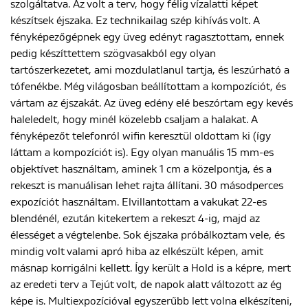
szolgáltatva. Az volt a terv, hogy félig vízalatti képet
készítsek éjszaka. Ez technikailag szép kihívás volt. A
fényképezőgépnek egy üveg edényt ragasztottam, ennek
pedig készíttettem szögvasakból egy olyan
tartószerkezetet, ami mozdulatlanul tartja, és leszúrható a
tófenékbe. Még világosban beállítottam a kompozíciót, és
vártam az éjszakát. Az üveg edény elé beszórtam egy kevés
haleledelt, hogy minél közelebb csaljam a halakat. A
fényképezőt telefonról wifin keresztül oldottam ki (így
láttam a kompozíciót is). Egy olyan manuális 15 mm-es
objektívet használtam, aminek 1 cm a közelpontja, és a
rekeszt is manuálisan lehet rajta állítani. 30 másodperces
expozíciót használtam. Elvillantottam a vakukat 22-es
blendénél, ezután kitekertem a rekeszt 4-ig, majd az
élességet a végtelenbe. Sok éjszaka próbálkoztam vele, és
mindig volt valami apró hiba az elkészült képen, amit
másnap korrigálni kellett. Így került a Hold is a képre, mert
az eredeti terv a Tejút volt, de napok alatt változott az ég
képe is. Multiexpozícióval egyszerűbb lett volna elkészíteni,