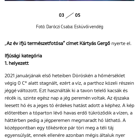
03
05
Fotó: Daróczi Csaba: Esküvői vendég
„
Az év ifjú természetfotósa” címet Kártyás Gergő
nyerte el.
Ifjúsági kategória
1. helyezett
2021 januárjának első heteiben Döröskén a hőmérséklet
végig 0 C° alatt stagnált, ezért a víz, a parthoz közeli részein
jéggé változott. Ezt használták ki a tavon telelő kacsák és
récék is, szinte egész nap a jég peremén voltak. Az éjszaka
leesett hó és a jeges tó érdekes hatást adott a képhez. A kép
előterében a tóparton lévő havas erdő tükröződik a vízen, a
háttérben pedig a jégperemen megmaradt hó látható. A
középpontban egy tőkésréce pár töri meg a téli táj
egyensúlyát, ennek ellenére azonban mégis általuk nyer