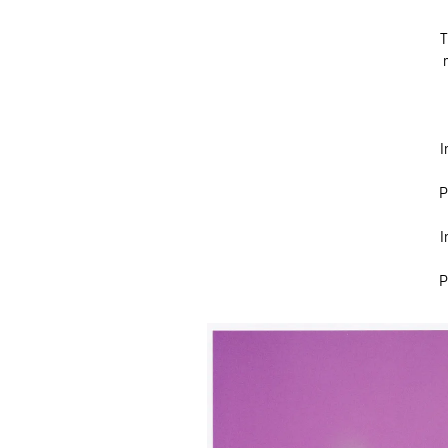
T
I
P
I
P