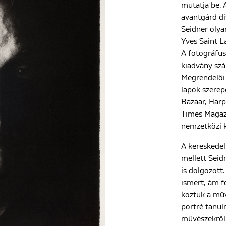
mutatja be. 
avantgárd di
Seidner olya
Yves Saint 
A fotográfus
kiadvány szá
Megrendelői
lapok szerep
Bazaar, Harp
Times Magaz
nemzetközi k
A kereskede
mellett Seid
is dolgozott.
ismert, ám f
köztük a műv
portré tanul
művészekről