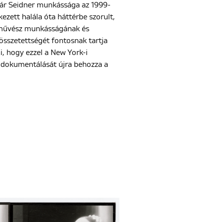
 Bár Seidner munkássága az 1999-
ezett halála óta háttérbe szorult,
a művész munkásságának és
 összetettségét fontosnak tartja
i, hogy ezzel a New York-i
 dokumentálását újra behozza a