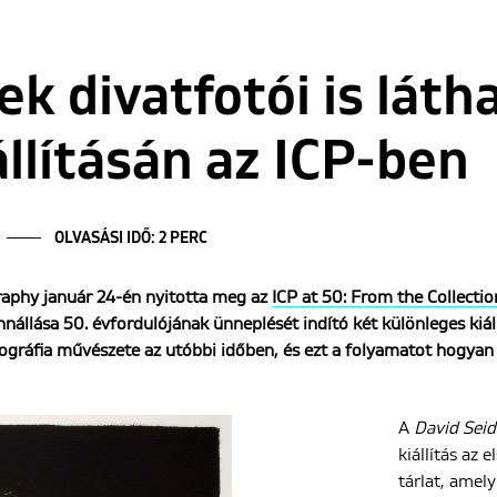
ek divatfotói is láth
állításán az ICP-ben
OLVASÁSI IDŐ: 2 PERC
raphy január 24-én nyitotta meg az
ICP at 50: From the Collectio
ennállása 50. évfordulójának ünneplését indító két különleges kiáll
ográfia művészete az utóbbi időben, és ezt a folyamatot hogyan k
A
David Seid
kiállítás az 
tárlat, amel