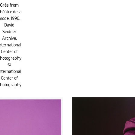
Grès from
héâtre de la
mode, 1990.
David
Seidner
Archive,
nternational
Center of
hotography
©
nternational
Center of
hotography