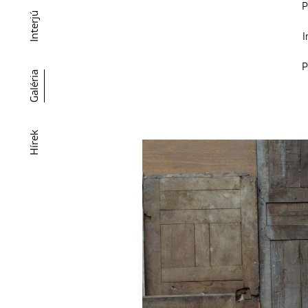
P
Interjú
I
P
Galéria
Hírek