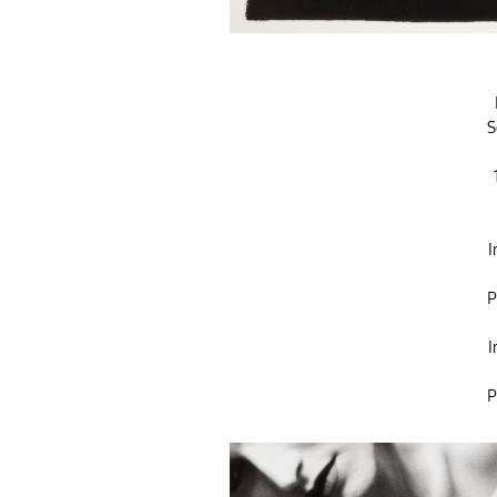
S
I
P
I
P