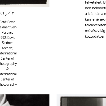
felvételeit.
ben bekövetk
a kiállítás 
01
11
karrierjének
Fotó: David
feleleveníten
eidner: Self-
művészvilág
Portrait,
köztudatba.
1992. David
Seidner
Archive,
nternational
Center of
hotography
©
nternational
Center of
hotography