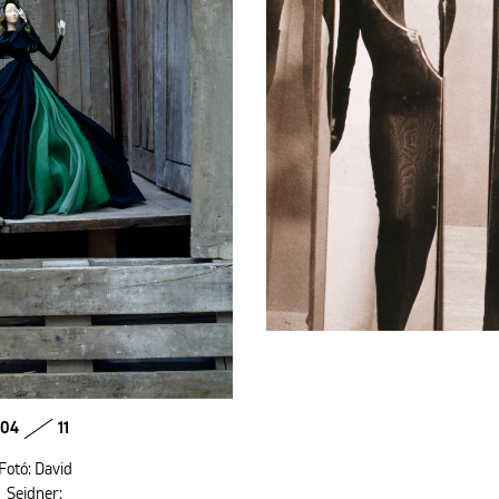
04
11
Fotó: David
Seidner: