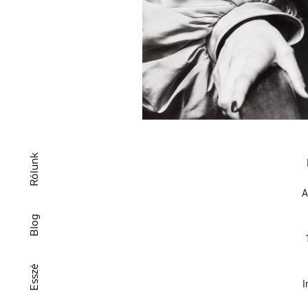
Rólunk
A
Blog
Esszé
I