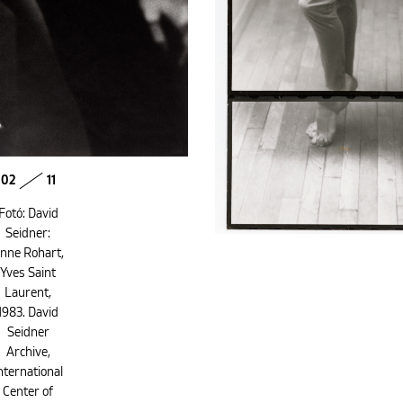
02
11
Fotó: David
Seidner:
nne Rohart,
Yves Saint
Laurent,
1983. David
Seidner
Archive,
nternational
Center of