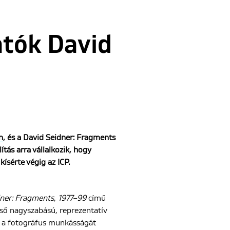
atók David
n
, és a David Seidner: Fragments
ítás arra vállalkozik, hogy
ísérte végig az ICP.
ner: Fragments, 1977–99
című
első nagyszabású, reprezentatív
y a fotográfus munkásságát