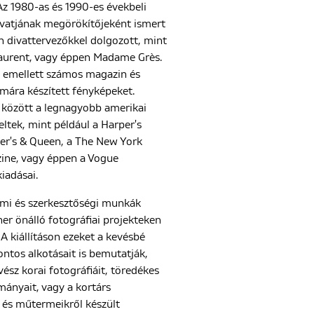
Az 1980-as és 1990-es évekbeli
vatjának megörökítőjeként ismert
n divattervezőkkel dolgozott, mint
Laurent, vagy éppen Madame Grès.
 emellett számos magazin és
mára készített fényképeket.
 között a legnagyobb amerikai
eltek, mint például a Harper's
er's & Queen, a The New York
ine, vagy éppen a Vogue
iadásai.
lmi és szerkesztőségi munkák
ner önálló fotográfiai projekteken
 A kiállításon ezeket a kevésbé
ontos alkotásait is bemutatják,
ész korai fotográfiáit, töredékes
mányait, vagy a kortárs
 és műtermeikről készült