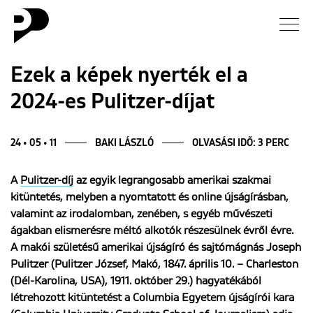
Hírek
Ezek a képek nyerték el a
2024-es Pulitzer-díjat
Galéria
Interjú
24 • 05 • 11
BAKI LÁSZLÓ
OLVASÁSI IDŐ: 3 PERC
A
Pulitzer-díj
az egyik legrangosabb amerikai szakmai
Esszé
kitüntetés, melyben a nyomtatott és online újságírásban,
valamint az irodalomban, zenében, s egyéb művészeti
Blog
ágakban elismerésre méltó alkotók részesülnek évről évre.
A makói születésű amerikai újságíró és sajtómágnás Joseph
Rólunk
Pulitzer (Pulitzer József, Makó, 1847. április 10. – Charleston
(Dél-Karolina, USA), 1911. október 29.) hagyatékából
létrehozott kitüntetést a Columbia Egyetem újságírói kara