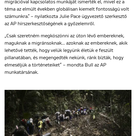
migrációval kapcsolatos munkáját ismerték el, mivel ez a
téma az elmúlt években globálisan kiemelt fontosságú volt
számunkra." – nyilatkozta Julie Pace ügyvezető szerkesztő
az AP hírszerkesztőségének a győzelemről.
„Csak szeretném megköszönni az úton lévő embereknek,
maguknak a migránsoknak… azoknak az embereknek, akik
lehetővé tették, hogy velük legyünk életük e feszült
pillanatában, és megengedték nekünk, ránk bízták, hogy
elmeséljük a történeteiket” – mondta Bull az AP
munkatársának.