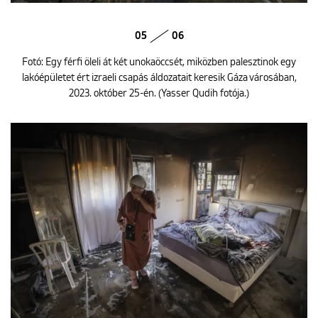
05
06
Fotó: Egy férfi öleli át két unokaöccsét, miközben palesztinok egy
lakóépületet ért izraeli csapás áldozatait keresik Gáza városában,
2023. október 25-én. (Yasser Qudih fotója.)