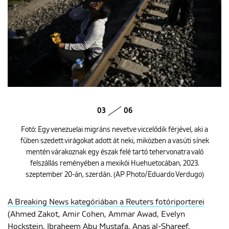
03
06
Fotó: Egy venezuelai migráns nevetve viccelődik férjével, aki a
fűben szedett virágokat adott át neki, miközben a vasúti sínek
mentén várakoznak egy észak felé tartó tehervonatra való
felszállás reményében a mexikói Huehuetocában, 2023.
szeptember 20-án, szerdán. (AP Photo/Eduardo Verdugo)
A Breaking News kategóriában a Reuters fotóriporterei
(Ahmed Zakot, Amir Cohen, Ammar Awad, Evelyn
Hockstein, Ibraheem Abu Mustafa, Anas al-Shareef,