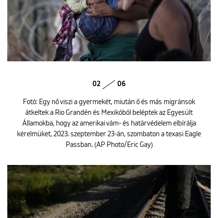
02
06
Fotó: Egy nő viszi a gyermekét, miután ő és más migránsok
átkeltek a Rio Grandén és Mexikóból beléptek az Egyesült
Államokba, hogy az amerikai vám- és határvédelem elbírálja
kérelmüket, 2023. szeptember 23-án, szombaton a texasi Eagle
Passban. (AP Photo/Eric Gay)