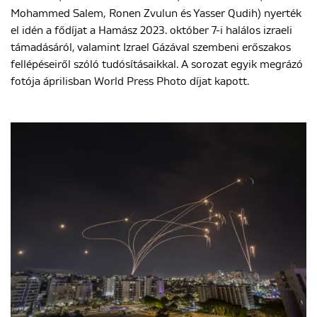
Mohammed Salem, Ronen Zvulun és Yasser Qudih) nyerték
el idén a fődíjat a Hamász 2023. október 7-i halálos izraeli
támadásáról, valamint Izrael Gázával szembeni erőszakos
fellépéseiről szóló tudósításaikkal. A sorozat egyik megrázó
fotója áprilisban World Press Photo díjat kapott.