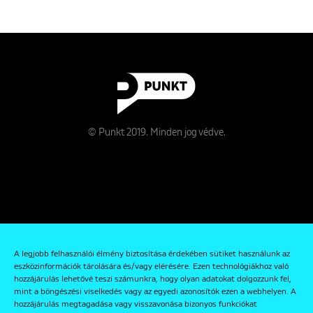
© Punkt 2019. Minden jog védve.
Rólunk
A legjobb felhasználói élmény biztosítása érdekében sütiket használunk az
Kapcsolat
eszközinformációk tárolására és/vagy elérésére. Ezen technológiákhoz való
hozzájárulás lehetővé teszi számunkra, hogy olyan adatokat dolgozzunk fel,
Adatkezelési és Adatvédelmi Szabályzat
mint a böngészési viselkedés vagy az egyedi azonosítók ezen a webhelyen. A
hozzájárulás megtagadása vagy visszavonása bizonyos funkciókat