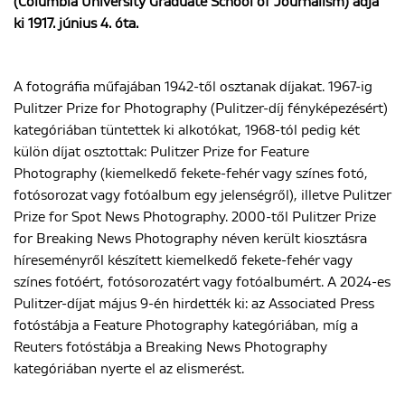
(Columbia University Graduate School of Journalism) adja
ki 1917. június 4. óta.
ENGLISH
A fotográfia műfajában 1942-től osztanak díjakat. 1967-ig
Pulitzer Prize for Photography (Pulitzer-díj fényképezésért)
kategóriában tüntettek ki alkotókat, 1968-tól pedig két
külön díjat osztottak: Pulitzer Prize for Feature
Photography (kiemelkedő fekete-fehér vagy színes fotó,
fotósorozat vagy fotóalbum egy jelenségről), illetve Pulitzer
Prize for Spot News Photography. 2000-től Pulitzer Prize
for Breaking News Photography néven került kiosztásra
híreseményről készített kiemelkedő fekete-fehér vagy
színes fotóért, fotósorozatért vagy fotóalbumért. A 2024-es
Pulitzer-díjat május 9-én hirdették ki: az Associated Press
fotóstábja a Feature Photography kategóriában, míg a
Reuters fotóstábja a Breaking News Photography
kategóriában nyerte el az elismerést.