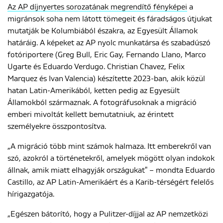
Az AP díjnyertes sorozatának megrendítő fényképei
a
migránsok soha nem látott tömegeit és fáradságos útjukat
mutatják be Kolumbiából északra, az Egyesült Államok
határáig. A képeket az AP nyolc munkatársa és szabadúszó
fotóriportere (Greg Bull, Eric Gay, Fernando Llano, Marco
Ugarte és Eduardo Verdugo. Christian Chavez, Felix
Marquez és Ivan Valencia) készítette 2023-ban, akik közül
hatan Latin-Amerikából, ketten pedig az Egyesült
Államokból származnak. A fotográfusoknak a migráció
emberi mivoltát kellett bemutatniuk, az érintett
személyekre összpontosítva.
„A migráció több mint számok halmaza. Itt emberekről van
szó, azokról a történetekről, amelyek mögött olyan indokok
állnak, amik miatt elhagyják országukat" – mondta Eduardo
Castillo, az AP Latin-Amerikáért és a Karib-térségért felelős
hírigazgatója.
„Egészen bátorító, hogy a Pulitzer-díjjal az AP nemzetközi