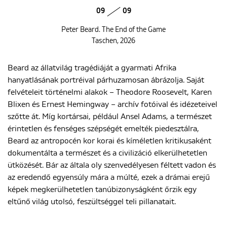
09
09
Peter Beard. The End of the Game
Taschen, 2026
Beard az állatvilág tragédiáját a gyarmati Afrika
hanyatlásának portréival párhuzamosan ábrázolja. Saját
felvételeit történelmi alakok – Theodore Roosevelt, Karen
Blixen és Ernest Hemingway – archív fotóival és idézeteivel
szőtte át. Míg kortársai, például Ansel Adams, a természet
érintetlen és fenséges szépségét emelték piedesztálra,
Beard az antropocén kor korai és kíméletlen kritikusaként
dokumentálta a természet és a civilizáció elkerülhetetlen
ütközését. Bár az általa oly szenvedélyesen féltett vadon és
az eredendő egyensúly mára a múlté, ezek a drámai erejű
képek megkerülhetetlen tanúbizonyságként őrzik egy
eltűnő világ utolsó, feszültséggel teli pillanatait.