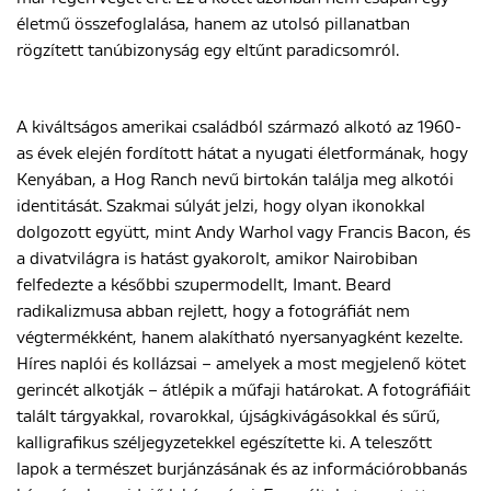
életmű összefoglalása, hanem az utolsó pillanatban
rögzített tanúbizonyság egy eltűnt paradicsomról.
A kiváltságos amerikai családból származó alkotó az 1960-
as évek elején fordított hátat a nyugati életformának, hogy
Kenyában, a Hog Ranch nevű birtokán találja meg alkotói
identitását. Szakmai súlyát jelzi, hogy olyan ikonokkal
dolgozott együtt, mint Andy Warhol vagy Francis Bacon, és
a divatvilágra is hatást gyakorolt, amikor Nairobiban
felfedezte a későbbi szupermodellt, Imant. Beard
radikalizmusa abban rejlett, hogy a fotográfiát nem
végtermékként, hanem alakítható nyersanyagként kezelte.
Híres naplói és kollázsai – amelyek a most megjelenő kötet
gerincét alkotják – átlépik a műfaji határokat. A fotográfiáit
talált tárgyakkal, rovarokkal, újságkivágásokkal és sűrű,
kalligrafikus széljegyzetekkel egészítette ki. A teleszőtt
lapok a természet burjánzásának és az információrobbanás