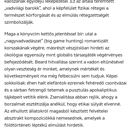
káoszának egyidejű leképezései .Ez az általa teremtett
„vadvilági barokk”, ahol a képfelület fizikai rétegei a
természet körforgását és az elmúlás rétegzettségét
szimbolizálják.
Maga a könyvcím kettős jelentéssel bír: utal a
„nagyvadvadászat” (big game hunting) romantizált
korszakának végére, másrészt vészjóslóan hirdeti az
ökológiai egyensúly mint globális társasjáték végérvényes
befejeződését. Beard hitvallása szerint a vadon eltűnésével
olyan veszteség ér minket, amelynek mértékét és
következményeit ma még felbecsülni sem tudjuk. Képei
sokkolóak: éhen halt elefántok ezreinek fehéredő csontvázai
és a sárban fetrengő tetemek a pusztulás apokaliptikus
tájképeit vetítik elénk. Zsenialitása abban rejlik, ahogy a
borzalmat esztétizálja anélkül, hogy etikai súlyát elvenné.
Az elhullott állatokról magasból készített felvételei
absztrakt kompozíciókká nemesednek, amelyek a
földtörténeti léptékű elmúlást hirdetik.