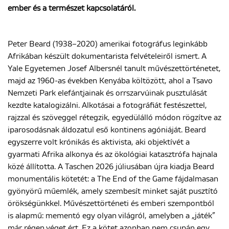
ember és a természet kapcsolatáról.
ENGLISH
Peter Beard (1938–2020) amerikai fotográfus leginkább
Afrikában készült dokumentarista felvételeiről ismert. A
Yale Egyetemen Josef Albersnél tanult művészettörténetet,
majd az 1960-as években Kenyába költözött, ahol a Tsavo
Nemzeti Park elefántjainak és orrszarvúinak pusztulását
kezdte katalogizálni. Alkotásai a fotográfiát festészettel,
rajzzal és szöveggel rétegzik, egyedülálló módon rögzítve az
iparosodásnak áldozatul eső kontinens agóniáját. Beard
egyszerre volt krónikás és aktivista, aki objektívét a
gyarmati Afrika alkonya és az ökológiai katasztrófa hajnala
közé állította. A Taschen 2026 júliusában újra kiadja Beard
monumentális kötetét: a The End of the Game fájdalmasan
gyönyörű műemlék, amely szembesít minket saját pusztító
örökségünkkel. Művészettörténeti és emberi szempontból
is alapmű: mementó egy olyan világról, amelyben a „játék”
már régen véget ért. Ez a kötet azonban nem csupán egy