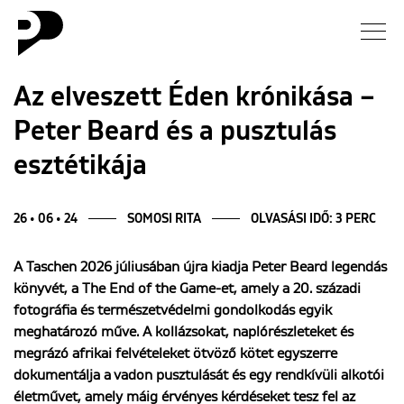
Hírek
Az elveszett Éden krónikása –
Peter Beard és a pusztulás
Galéria
esztétikája
Interjú
26 • 06 • 24
SOMOSI RITA
OLVASÁSI IDŐ: 3 PERC
Esszé
A Taschen 2026 júliusában újra kiadja Peter Beard legendás
Blog
könyvét, a The End of the Game-et, amely a 20. századi
fotográfia és természetvédelmi gondolkodás egyik
Rólunk
meghatározó műve. A kollázsokat, naplórészleteket és
megrázó afrikai felvételeket ötvöző kötet egyszerre
dokumentálja a vadon pusztulását és egy rendkívüli alkotói
életművet, amely máig érvényes kérdéseket tesz fel az