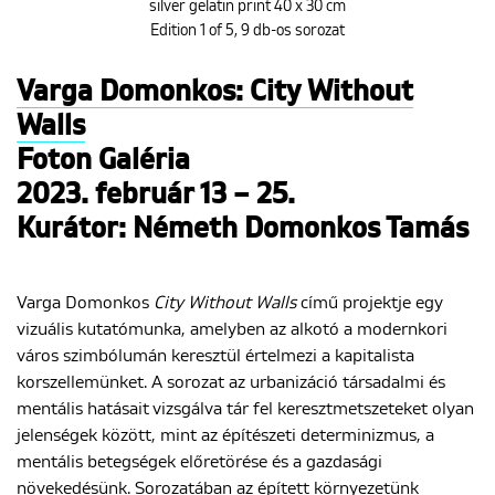
silver gelatin print 40 x 30 cm
Edition 1 of 5, 9 db-os sorozat
Varga Domonkos: City Without
Walls
Foton Galéria
2023. február 13 – 25.
Kurátor: Németh Domonkos Tamás
Varga Domonkos
City
Without Walls
című projektje egy
vizuális kutatómunka, amelyben az alkotó a modernkori
város szimbólumán keresztül értelmezi a kapitalista
korszellemünket. A sorozat az urbanizáció társadalmi és
mentális hatásait vizsgálva tár fel keresztmetszeteket olyan
jelenségek között, mint az építészeti determinizmus, a
mentális betegségek előretörése és a gazdasági
növekedésünk. Sorozatában az épített környezetünk