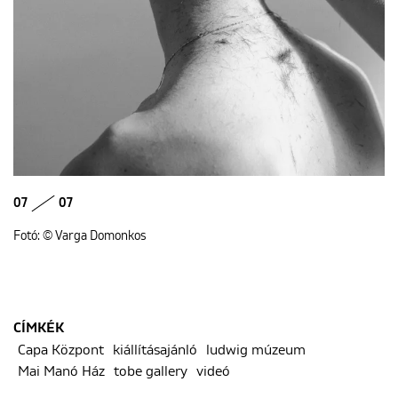
07
07
Fotó: © Varga Domonkos
CÍMKÉK
Capa Központ
kiállításajánló
ludwig múzeum
Mai Manó Ház
tobe gallery
videó