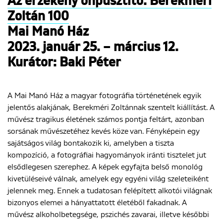
Az érzékeny önpusztító. Berekméri
Zoltán 100
Mai Manó Ház
2023. január 25. – március 12.
Kurátor: Baki Péter
A Mai Manó Ház a magyar fotográfia történetének egyik
jelentős alakjának, Berekméri Zoltánnak szentelt kiállítást. A
művész tragikus életének számos pontja feltárt, azonban
sorsának művészetéhez kevés köze van. Fényképein egy
sajátságos világ bontakozik ki, amelyben a tiszta
kompozíció, a fotográfiai hagyományok iránti tisztelet jut
elsődlegesen szerephez. A képek egyfajta belső monológ
kivetüléseivé válnak, amelyek egy egyéni világ szeleteiként
jelennek meg. Ennek a tudatosan felépített alkotói világnak
bizonyos elemei a hányattatott életéből fakadnak. A
művész alkoholbetegsége, pszichés zavarai, illetve későbbi