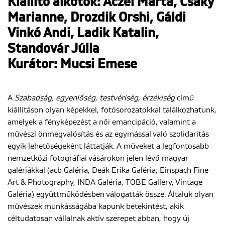
Kiállító alkotók: Aczél Márta, Csáky
Marianne, Drozdik Orshi, Gáldi
Vinkó Andi, Ladik Katalin,
Standovár Júlia
Kurátor: Mucsi Emese
A
Szabadság, egyenlőség, testvériség, érzékiség
című
kiállításon olyan képekkel, fotósorozatokkal találkozhatunk,
amelyek a fényképezést a női emancipáció, valamint a
művészi önmegvalósítás és az egymással való szolidaritás
egyik lehetőségeként láttatják. A műveket a legfontosabb
nemzetközi fotográfiai vásárokon jelen lévő magyar
galériákkal (acb Galéria, Deák Erika Galéria, Einspach Fine
Art & Photography, INDA Galéria, TOBE Gallery, Vintage
Galéria) együttműködésben válogatták össze. Általuk olyan
művészek munkásságába kapunk betekintést, akik
céltudatosan vállalnak aktív szerepet abban, hogy új