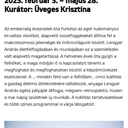
2023. február 3. – május 28.
Kurátor: Üveges Krisztina
Az emberiség évezredek óta fürkészi az eget tudományos
és vallási okokból, alapvető összefüggéseket állítva fel a
makrokozmosz jelenségei és mikrovilágunk között. Lengyel
András életfelfogásában és munkájában ez a szemlélődés
vált alapvető magatartássá. A hetvenes évek óta gyűjti a
felhőket, a maga módján ő is kapcsolatot teremt a
megfogható és megfoghatatlan között a képzőművészet
eszközeivel. A
... minden fent van a felhőben…
című kiállítás
a gazdag életmű áttekintésére vállalkozik, anyaga Lengyel
András egész pályáját átfogja, mégsem retrospektív, hiszen
a mai napig születnek új munkák. A kiállítás tárlatvezetéssel
és több színes programmal is várja látogatóit.