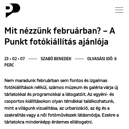
Hírek
Mit nézzünk februárban? – A
Punkt fotókiállítás ajánlója
Galéria
Interjú
23 • 02 • 07
SZABÓ BENEDEK
OLVASÁSI IDŐ: 6
PERC
Esszé
Nem maradunk februárban sem fontos és izgalmas
fotókiállítások nélkül, számos múzeum és galéria várja új
Blog
tárlatokkal és programokkal a látogatóit. Az egyéni- és
csoportos kiállításokon olyan témákkal találkozhatunk,
Rólunk
mint a világunk vizualitása, az urbanizáció, az ég és a
szakralitás vagy a női fotóművészek látásmódja. Ezekre a
tárlatokra mindenképp érdemes ellátogatni.