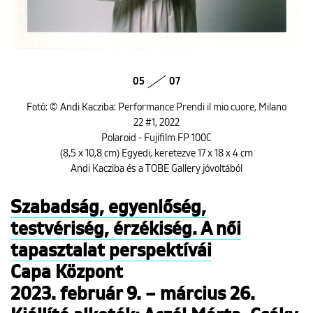
05
07
Fotó: © Andi Kacziba: Performance Prendi il mio cuore, Milano
22 #1, 2022
Polaroid - Fujifilm FP 100C
(8,5 x 10,8 cm) Egyedi, keretezve 17 x 18 x 4 cm
Andi Kacziba és a TOBE Gallery jóvoltából
Szabadság, egyenlőség,
testvériség, érzékiség. A női
tapasztalat perspektívái
Capa Központ
2023. február 9. – március 26.