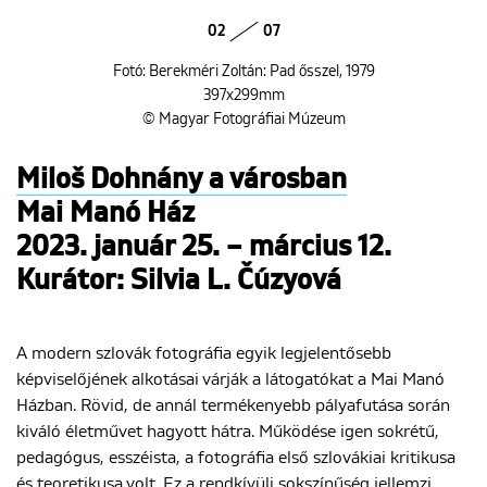
02
07
Fotó: Berekméri Zoltán: Pad ősszel, 1979
397x299mm
© Magyar Fotográfiai Múzeum
Miloš Dohnány a városban
Mai Manó Ház
2023. január 25. – március 12.
Kurátor: Silvia L. Čúzyová
A modern szlovák fotográfia egyik legjelentősebb
képviselőjének alkotásai várják a látogatókat a Mai Manó
Házban. Rövid, de annál termékenyebb pályafutása során
kiváló életművet hagyott hátra. Működése igen sokrétű,
pedagógus, esszéista, a fotográfia első szlovákiai kritikusa
és teoretikusa volt. Ez a rendkívüli sokszínűség jellemzi