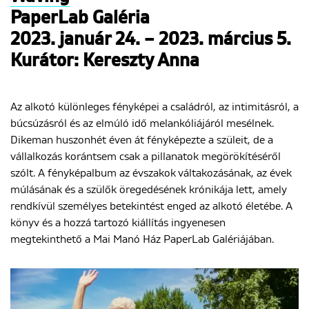
PaperLab Galéria
2023. január 24. – 2023. március 5.
Kurátor: Kereszty Anna
Az alkotó különleges fényképei a családról, az intimitásról, a
búcsúzásról és az elmúló idő melankóliájáról mesélnek.
Dikeman huszonhét éven át fényképezte a szüleit, de a
vállalkozás korántsem csak a pillanatok megörökítéséről
szólt. A fényképalbum az évszakok váltakozásának, az évek
múlásának és a szülők öregedésének krónikája lett, amely
rendkívül személyes betekintést enged az alkotó életébe. A
könyv és a hozzá tartozó kiállítás ingyenesen
megtekinthető a Mai Manó Ház PaperLab Galériájában.