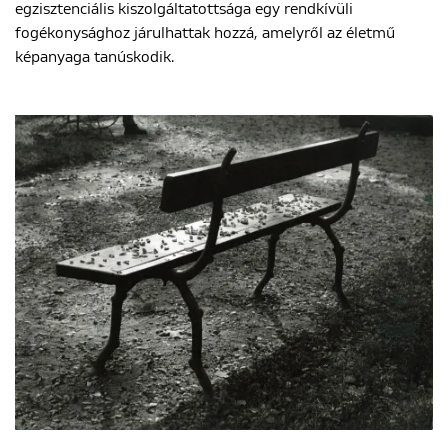
egzisztenciális kiszolgáltatottsága egy rendkívüli
fogékonysághoz járulhattak hozzá, amelyről az életmű
képanyaga tanúskodik.