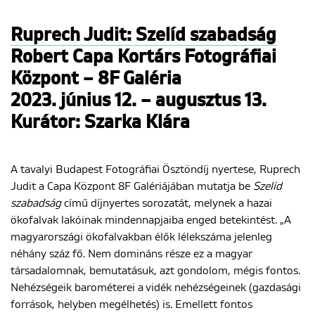
Ruprech Judit: Szelíd szabadság
ENGLISH
Robert Capa Kortárs Fotográfiai
Központ – 8F Galéria
2023. június 12. – augusztus 13.
Kurátor: Szarka Klára
A tavalyi Budapest Fotográfiai Ösztöndíj nyertese, Ruprech
Judit a Capa Központ 8F Galériájában mutatja be
Szelíd
szabadság
című díjnyertes sorozatát, melynek a hazai
ökofalvak lakóinak mindennapjaiba enged betekintést. „A
magyarországi ökofalvakban élők lélekszáma jelenleg
néhány száz fő. Nem domináns része ez a magyar
társadalomnak, bemutatásuk, azt gondolom, mégis fontos.
Nehézségeik barométerei a vidék nehézségeinek (gazdasági
források, helyben megélhetés) is. Emellett fontos