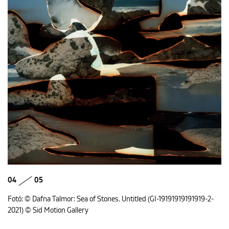
04
05
Fotó: © Dafna Talmor: Sea of Stones. Untitled (GI-19191919191919-2-
2021) © Sid Motion Gallery