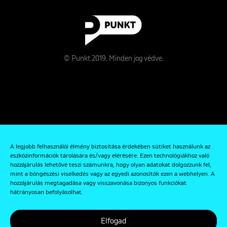
© Punkt 2019. Minden jog védve.
Rólunk
A legjobb felhasználói élmény biztosítása érdekében sütiket használunk az
Kapcsolat
eszközinformációk tárolására és/vagy elérésére. Ezen technológiákhoz való
hozzájárulás lehetővé teszi számunkra, hogy olyan adatokat dolgozzunk fel,
Adatkezelési és Adatvédelmi Szabályzat
mint a böngészési viselkedés vagy az egyedi azonosítók ezen a webhelyen. A
hozzájárulás megtagadása vagy visszavonása bizonyos funkciókat
hátrányosan befolyásolhat.
Elfogad