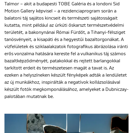
Talmor – akit a budapesti TOBE Galéria és a londoni Sid
Motion Gallery képvisel – a rezidenciaprogram során a
balatoni táj sajátos kincseit és természeti sajátosságait
kutatta, mint például az úrkúti őskarszt természetvédelmi
területét, a bakonynánai Római Fürdőt, a Tihanyi-félsziget
tanösvényeit, a kisapáti és a hegyestűi bazaltorgonákat. A
vízfelületek és sziklaalakzatok fotografikus ábrázolása iránti
erős vonzalma hatására kereste fel a vulkanikus táj számos
bazaltképződményét, patakokkal és rejtett barlangokkal
tarkított erdeit és természetesen magát a tavat is. Az
ezeken a helyszíneken készült fényképek adták a lendületet
az új munkákhoz, inspirálták a negatívok kollázsolásával
készült fotók megkomponálásához, amelyeket a Dubniczay-
palotában mutatnak be.