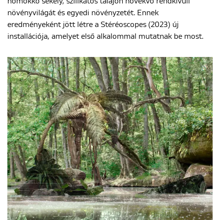
homokkő sekély, szilikátos talajon növekvő rendkívüli
növényvilágát és egyedi növényzetét. Ennek
eredményeként jött létre a Stéréoscopes (2023) új
installációja, amelyet első alkalommal mutatnak be most.