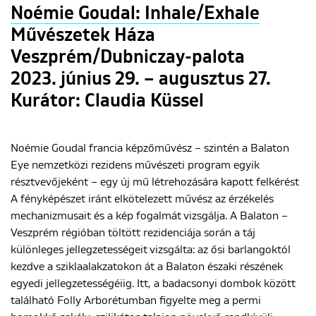
Noémie Goudal: Inhale/Exhale
Művészetek Háza
Veszprém/Dubniczay-palota
2023. június 29. – augusztus 27.
Kurátor: Claudia Küssel
Noémie Goudal francia képzőművész – szintén a Balaton
Eye nemzetközi rezidens művészeti program egyik
résztvevőjeként – egy új mű létrehozására kapott felkérést
A fényképészet iránt elkötelezett művész az érzékelés
mechanizmusait és a kép fogalmát vizsgálja. A Balaton –
Veszprém régióban töltött rezidenciája során a táj
különleges jellegzetességeit vizsgálta: az ősi barlangoktól
kezdve a sziklaalakzatokon át a Balaton északi részének
egyedi jellegzetességéiig. Itt, a badacsonyi dombok között
található Folly Arborétumban figyelte meg a permi