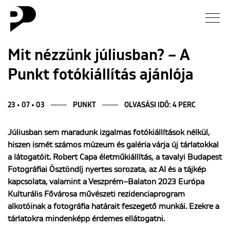
Hírek
Mit nézzünk júliusban? – A
Punkt fotókiállítás ajánlója
Galéria
Interjú
23 • 07 • 03
PUNKT
OLVASÁSI IDŐ: 4 PERC
Júliusban sem maradunk izgalmas fotókiállítások nélkül,
Esszé
hiszen ismét számos múzeum és galéria várja új tárlatokkal
a látogatóit. Robert Capa életműkiállítás, a tavalyi Budapest
Blog
Fotográfiai Ösztöndíj nyertes sorozata, az AI és a tájkép
kapcsolata, valamint a Veszprém–Balaton 2023 Európa
Rólunk
Kulturális Fővárosa művészeti rezidenciaprogram
alkotóinak a fotográfia határait feszegető munkái. Ezekre a
tárlatokra mindenképp érdemes ellátogatni.