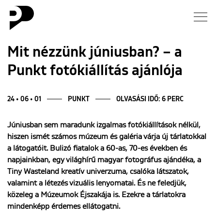
Hírek
Mit nézzünk júniusban? – a
Punkt fotókiállítás ajánlója
Galéria
Interjú
24 • 06 • 01
PUNKT
OLVASÁSI IDŐ: 6 PERC
Júniusban sem maradunk izgalmas fotókiállítások nélkül,
Esszé
hiszen ismét számos múzeum és galéria várja új tárlatokkal
a látogatóit. Bulizó fiatalok a 60-as, 70-es években és
Blog
napjainkban, egy világhírű magyar fotográfus ajándéka, a
Tiny Wasteland kreatív univerzuma, csalóka látszatok,
Rólunk
valamint a létezés vizuális lenyomatai. És ne feledjük,
közeleg a Múzeumok Éjszakája is. Ezekre a tárlatokra
mindenképp érdemes ellátogatni.