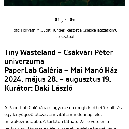
04
06
Fotó: Horváth M. Judit: Tündér. Részlet a Csalóka látszat című
sorozatból
Tiny Wasteland – Csákvári Péter
univerzuma
PaperLab Galéria – Mai Manó Ház
2024. május 28. – augusztus 19.
Kurátor: Baki László
A PaperLab Galériában ingyenesen megtekinthető kiállítás
egy lenyűgöző utazásra invitál a mindennapi élet
mikrokozmoszába. A tárlaton látható 22 felvételen a
hétköznapi tárgyak és élelmiszerek új életre kelnek, és a