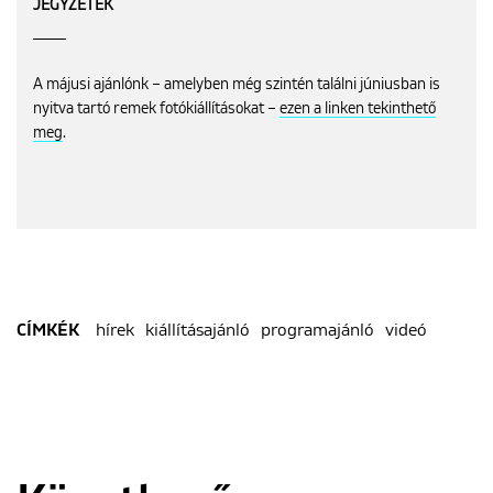
JEGYZETEK
A májusi ajánlónk – amelyben még szintén találni júniusban is
nyitva tartó remek fotókiállításokat –
ezen a linken tekinthető
meg
.
hírek
kiállításajánló
programajánló
videó
CÍMKÉK