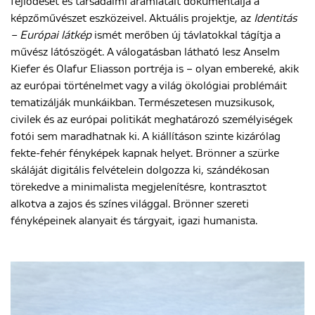
fejlődését és társadalmi áramlatait dokumentálja a
képzőművészet eszközeivel. Aktuális projektje, az
Identitás
– Európai látkép
ismét merőben új távlatokkal tágítja a
művész látószögét. A válogatásban látható lesz Anselm
Kiefer és Olafur Eliasson portréja is – olyan embereké, akik
az európai történelmet vagy a világ ökológiai problémáit
tematizálják munkáikban. Természetesen muzsikusok,
civilek és az európai politikát meghatározó személyiségek
fotói sem maradhatnak ki. A kiállításon szinte kizárólag
fekte-fehér fényképek kapnak helyet. Brönner a szürke
skáláját digitális felvételein dolgozza ki, szándékosan
törekedve a minimalista megjelenítésre, kontrasztot
alkotva a zajos és színes világgal. Brönner szereti
fényképeinek alanyait és tárgyait, igazi humanista.