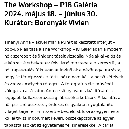
The Workshop – P18 Galéria
2024. május 18. – június 30.
Kurátor: Boronyák Vivien
Tihanyi Anna – akivel már a Punkt is készített
interjút
–
pop-up kiállítása a The Workshop P18 Galériában a modern
nők szerepeit és önidentitásait vizsgálja. Nőalakjai valós és
elképzelt élethelyzetek felvillanó mozzanatain keresztül, a
női tapasztalás fókuszán át invitálják a nézőt egy utazásra,
hogy feltérképezzék a férfi- női dinamikák, a belső kételyek
és vágyak mélyebb rétegeit. A fotográfus életművéből
válogatva a tárlaton Anna első nyilvános kiállításától a
legújabb kollázssorozatáig láthatók alkotások. A kiállítás a
női psziché összetett, érdekes és gyakran nyugtalanító
világát tárja fel. Filmszerű elbeszélő stílusa az egyéni es a
kollektív szimbólumait keveri, összekapcsolva az egyéni
tapasztalásokat az egyetemes felismerésekkel. A tárlat