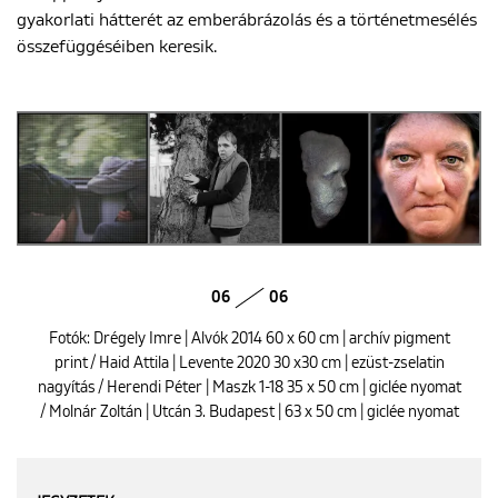
gyakorlati hátterét az emberábrázolás és a történetmesélés
összefüggéséiben keresik.
06
06
Fotók: Drégely Imre | Alvók 2014 60 x 60 cm | archív pigment
print / Haid Attila | Levente 2020 30 x30 cm | ezüst-zselatin
nagyítás / Herendi Péter | Maszk 1-18 35 x 50 cm | giclée nyomat
/ Molnár Zoltán | Utcán 3. Budapest | 63 x 50 cm | giclée nyomat