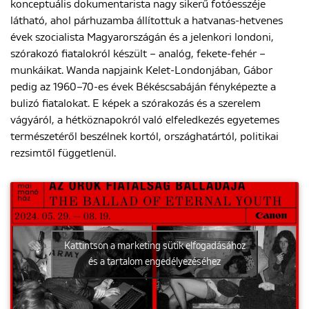
konceptuális dokumentarista nagy sikerű fotóesszéje
látható, ahol párhuzamba állítottuk a hatvanas-hetvenes
évek szocialista Magyarországán és a jelenkori londoni,
szórakozó fiatalokról készült – analóg, fekete-fehér –
munkáikat. Wanda napjaink Kelet-Londonjában, Gábor
pedig az 1960–70-es évek Békéscsabáján fényképezte a
bulizó fiatalokat. E képek a szórakozás és a szerelem
vágyáról, a hétköznapokról való elfeledkezés egyetemes
természetéről beszélnek kortól, országhatártól, politikai
rezsimtől függetlenül.
Kattintson a marketing sütik elfogadásához
és a tartalom engedélyezéséhez