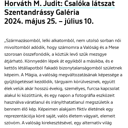
Horváth M. Judit: Csalóka látszat
Szentandrássy Galéria
2024. május 25. – július 10.
„Származásomból, lelki alkatomból, nem utolsó sorban női
mivoltomból adódik, hogy számomra a Valóság és a Mese
szorosan összefonódik, a köztük levő szűk mezsgye
átjárható. Könnyedén lépek át egyikből a másikba, és e
kettős létállapotból fakadó bizonytalanságomból születnek
képeim. A Mágia, a valóság megváltozatásának képessége a
gyűjtögetéssel kezdődik, tárgyaim körülvesznek, együtt
élek velük akár hosszú évekig, személyes, furcsa kapcsolat
alakul ki közöttünk, és egy napon a fotográfia eszközeit
használva váratlanul és irányíthatatlanul megszületik a
bennem élő kép. Képeimen alakjaim fiktív életének egy
reprezentációja köré saját, valós életem vágyait, elemeit
szövöm. A valóság kirekesztésével, egy alternatív világ