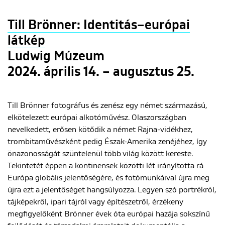
Till Brönner: Identitás–európai
ENGLISH
látkép
Ludwig Múzeum
2024. április 14. – augusztus 25.
Till Brönner fotográfus és zenész egy német származású,
elkötelezett európai alkotóművész. Olaszországban
nevelkedett, erősen kötődik a német Rajna-vidékhez,
trombitaművészként pedig Észak-Amerika zenéjéhez, így
önazonosságát szüntelenül több világ között kereste.
Tekintetét éppen a kontinensek közötti lét irányította rá
Európa globális jelentőségére, és fotómunkáival újra meg
újra ezt a jelentőséget hangsúlyozza. Legyen szó portrékról,
tájképekről, ipari tájról vagy építészetről, érzékeny
megfigyelőként Brönner évek óta európai hazája sokszínű