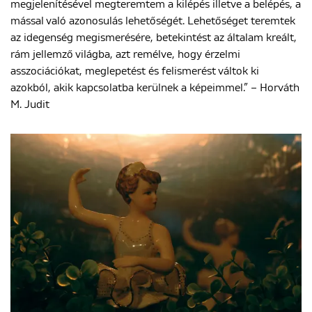
megjelenítésével megteremtem a kilépés illetve a belépés, a
mással való azonosulás lehetőségét. Lehetőséget teremtek
az idegenség megismerésére, betekintést az általam kreált,
rám jellemző világba, azt remélve, hogy érzelmi
asszociációkat, meglepetést és felismerést váltok ki
azokból, akik kapcsolatba kerülnek a képeimmel.” – Horváth
M. Judit